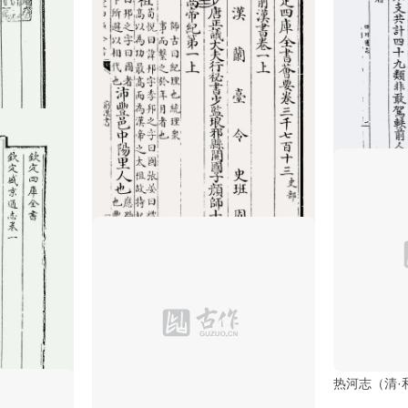
四川通志（清
前汉书（汉·班固）