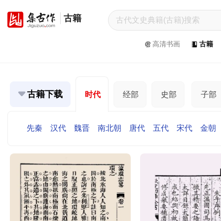
古籍
集
古
高清书画
古籍
作
网
/
JiGuZuo.COM
古籍下载
时代
经部
史部
子部
高
清
先秦
汉代
魏晋
南北朝
唐代
五代
宋代
金朝
书
画
/
Painting
&
Calligraphy
高