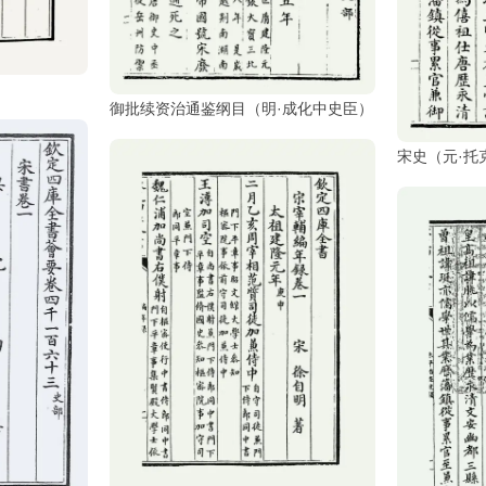
御批续资治通鉴纲目（明·成化中史臣）
宋史（元·托