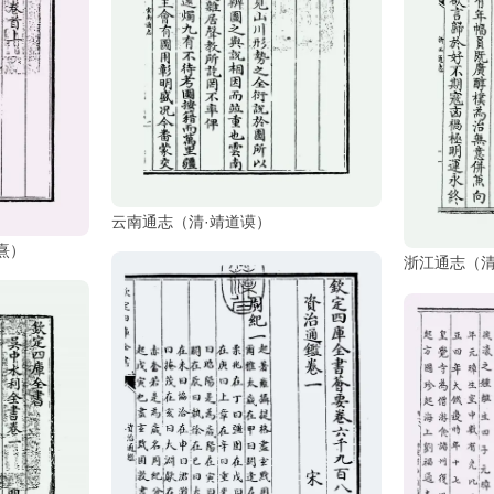
云南通志（清·靖道谟）
熹）
浙江通志（清