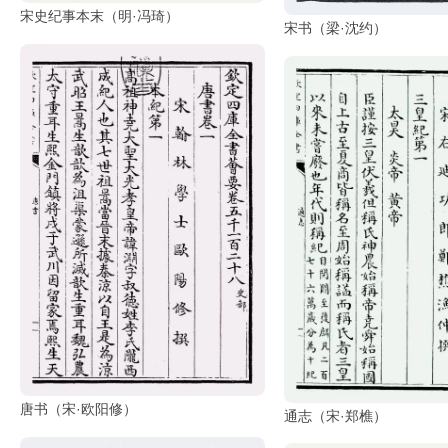
宋史纪事本末（明·冯琦）
品
宋书（梁·沈约）
图
库
/
Artwork
铜
器
陶
瓷
雕
刻
唐书（宋·欧阳修）
文
通志（宋·郑樵）
具