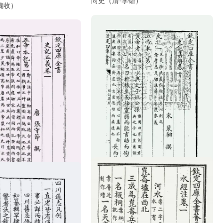
尚史（清·李锴）
魏收）
·张守节）
史记集解（宋·裴骃）