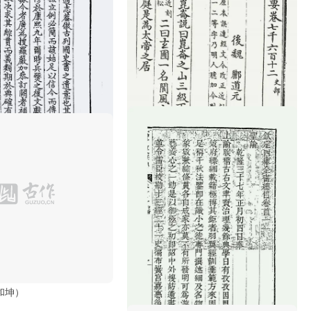
·张晋生）
水经注（魏·郦道元）