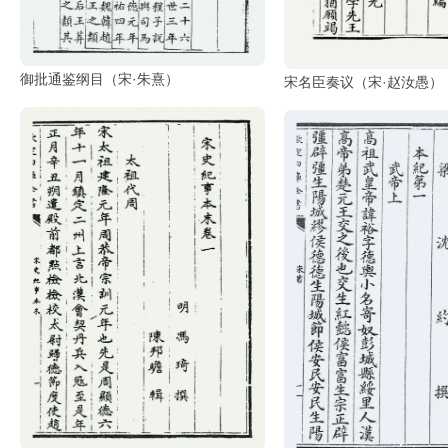
彩
|
水
彩
御批通鉴纲目（宋·朱熹）
宋名臣奏议（宋·赵汝愚）
画
家
高
清
素
描
|
素
描
画
家
艺
术