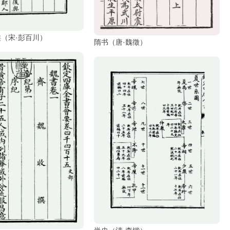
（宋·彭百川）
隋书（唐·魏徵）