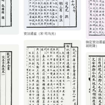
资治通鉴（宋·司马光）
）
御定资治通鉴
就乾隆）