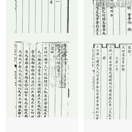
古
籍
善
本
/
Ancient
Works
蜀中广记（明·曹学佺）
经
世宗宪皇帝上谕内阁（清·允禄）
部
史
部
子
部
集