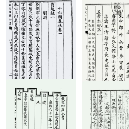
玉
器
漆
器
珐
琅
玛
瑙
十六国春秋（魏·崔鸿）
织
史记（汉·司马迁）
品