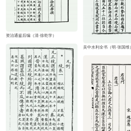
油
画
|
油
画
资治通鉴后编（清·徐乾学）
家
吴中水利全书（明·张国维
高
清
版
画
|
版
画
家
高
清
水