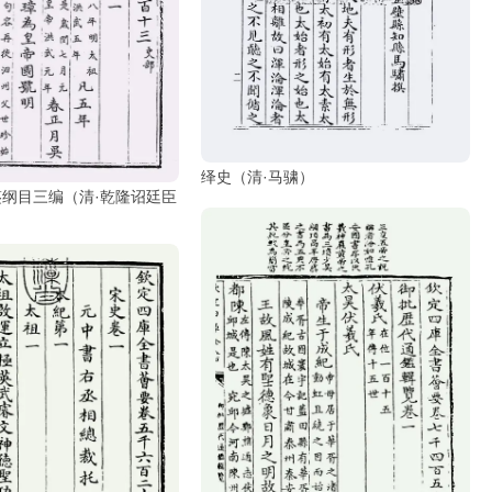
绎史（清·马骕）
纲目三编（清·乾隆诏廷臣