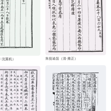
朱批谕旨（清·雍正）
·沈翼机）