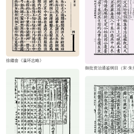
清
书
法
|
书
法
家
徐繼畲《瀛环志略》
高
御批资治通鉴纲目（宋·朱
清
国
画
|
国
画
家
高
清