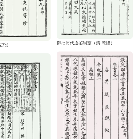
御批历代通鉴辑览（清·乾隆）
克托）