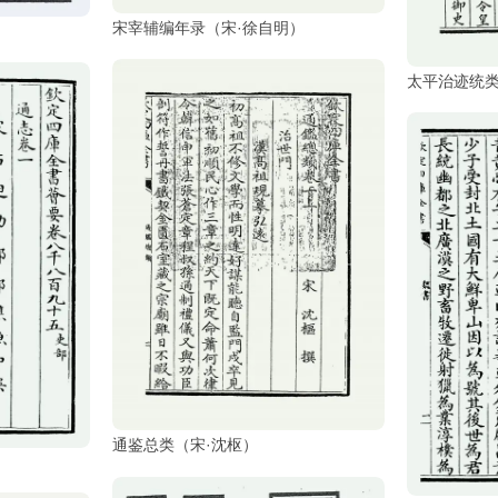
宋宰辅编年录（宋·徐自明）
太平治迹统类
通鉴总类（宋·沈枢）