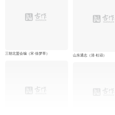
钦定大清一统志（清·和珅）
部
钦定盛京通志（清·刘谨之
工
具
查
询
/
Tool
Query
书
三朝北盟会编（宋·徐梦莘）
法
山东通志（清·杜诏）
字
典
查
字