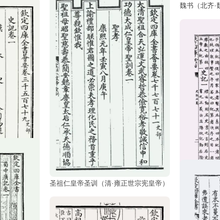
魏书（北齐·
圣祖仁皇帝圣训（清·雍正世宗宪皇帝）
史记正义（唐