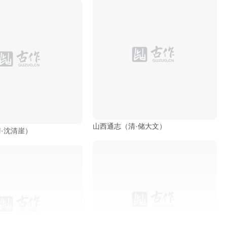
钦定四库全书总目（清·永瑢）
和坤）
山西通志（清·储大文）
·沈清崖）