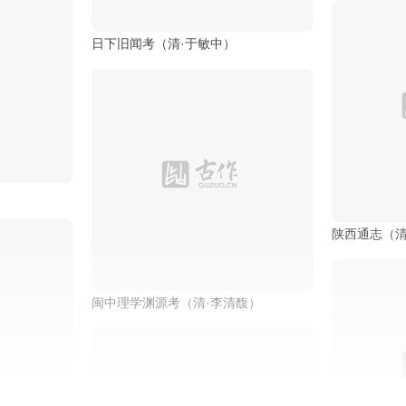
）
热河志（清·
日下旧闻考（清·于敏中）
陕西通志（清
闽中理学渊源考（清·李清馥）