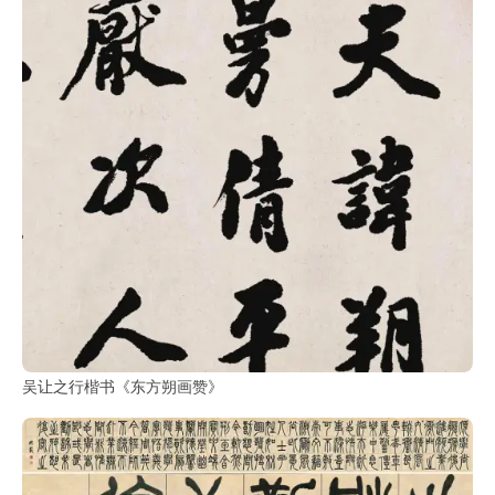
吴让之行楷书《东方朔画赞》