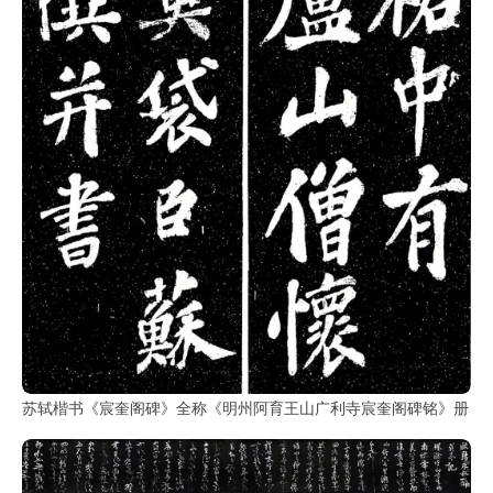
彩
|
水
彩
画
家
高
清
素
描
|
素
描
画
家
苏轼楷书《宸奎阁碑》全称《明州阿育王山广利寺宸奎阁碑铭》册
艺
术