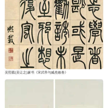
吴熙载(吴让之)篆书《宋武帝与臧焘敕卷》