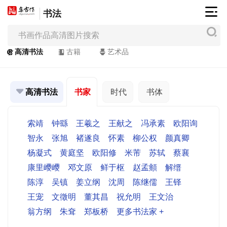
书法
集
古
作
高清书法
古籍
艺术品
网
/
JiGuZuo.COM
高清书法
书家
时代
书体
高
索靖
钟繇
王羲之
王献之
冯承素
欧阳询
清
书
智永
张旭
褚遂良
怀素
柳公权
颜真卿
画
杨凝式
黄庭坚
欧阳修
米芾
苏轼
蔡襄
/
康里巎巎
邓文原
鲜于枢
赵孟頫
解缙
Painting
陈淳
吴镇
姜立纲
沈周
陈继儒
王铎
&
Calligraphy
王宠
文徵明
董其昌
祝允明
王文治
翁方纲
朱耷
郑板桥
更多书法家 +
高