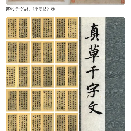
部
苏轼行书信札《阳羡帖》卷
工
具
查
询
/
Tool
Query
书
法
字
典
查
字