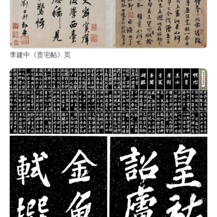
油
画
|
油
画
李建中《贵宅帖》页
家
高
清
版
画
|
版
画
家
高
清
水