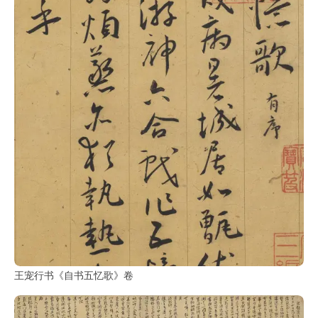
王宠行书《自书五忆歌》卷