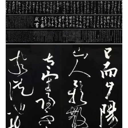
品
图
库
/
Artwork
铜
器
陶
瓷
雕
刻
文
具