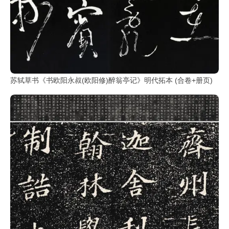
玉
器
漆
器
苏轼草书《书欧阳永叔(欧阳修)醉翁亭记》明代拓本 (合卷+册页)
珐
琅
玛
瑙
织
品