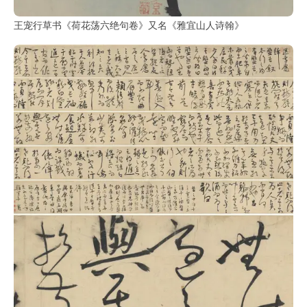
王宠行草书《荷花荡六绝句卷》又名《雅宜山人诗翰》