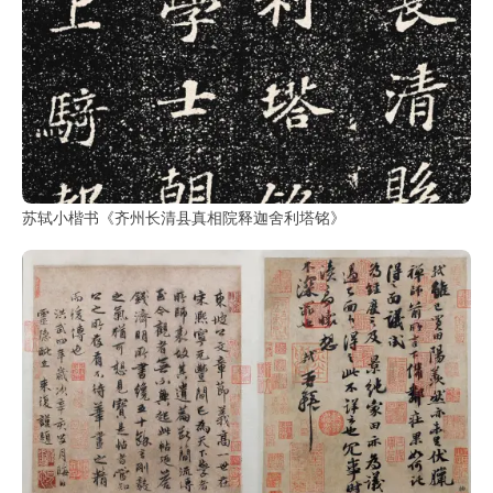
古
籍
善
本
/
Ancient
Works
经
苏轼小楷书《齐州长清县真相院释迦舍利塔铭》
部
史
部
子
部
集