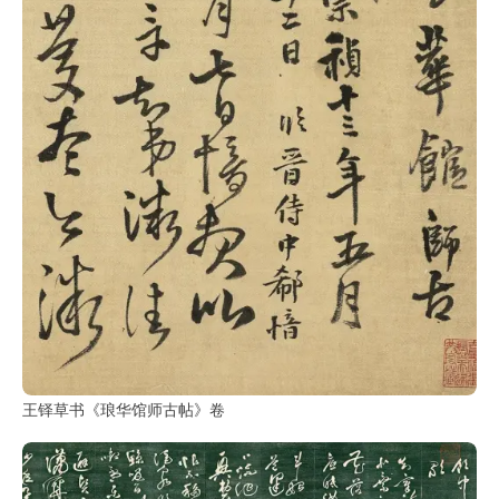
王铎草书《琅华馆师古帖》卷