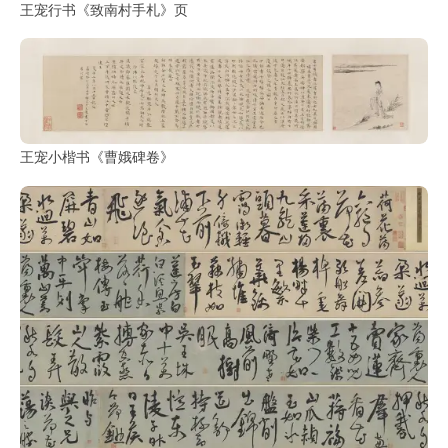
鉴
王宠行书《致南村手札》页
查
询
王宠小楷书《曹娥碑卷》