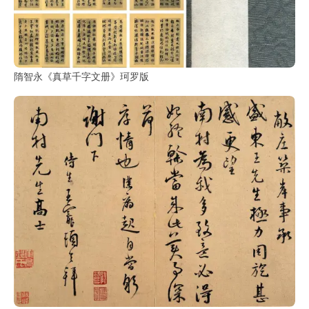
书
法
字
组
隋智永《真草千字文册》珂罗版
连
带
矢
量
书
法
字
库
篆
刻
印