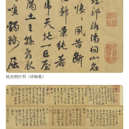
祝允明行书《诗翰卷》