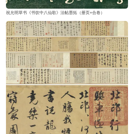
祝允明草书《书饮中八仙歌》法帖墨拓（册页+合卷）