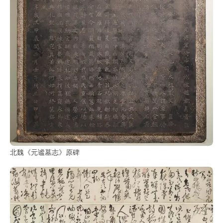
北魏《元谧墓志》原碑