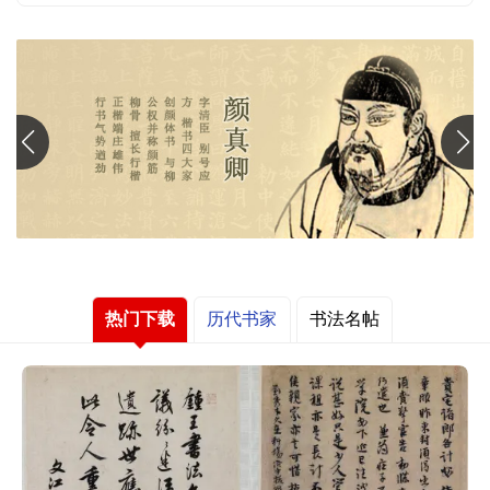
清
书
法
|
书
法
家
高
清
国
画
|
热门下载
历代书家
书法名帖
国
画
家
高
清