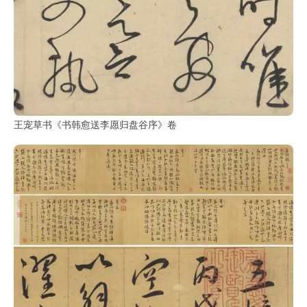
王宠草书《书韩愈送李愿归盘谷序》卷