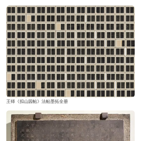
王铎《拟山园帖》法帖墨拓全册