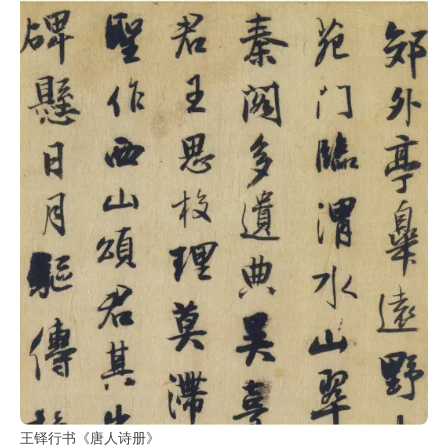
王铎行书《唐人诗册》