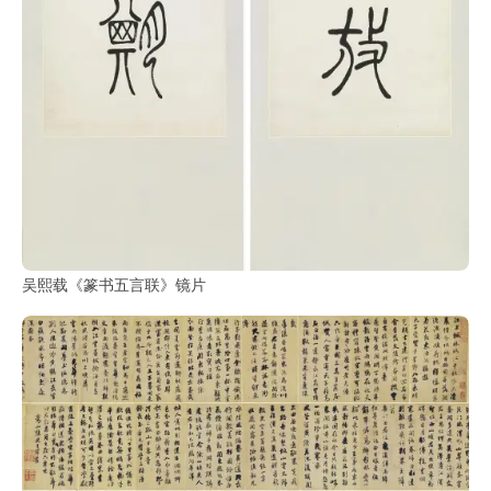
吴熙载《篆书五言联》镜片