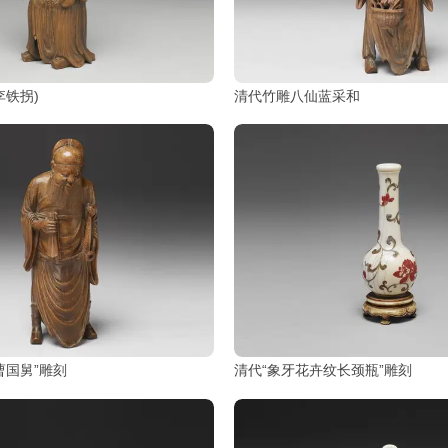
李铁拐)
清代竹雕八仙蓝采和
曹国舅”雕刻
清代“象牙花卉纹长颈瓶”雕刻