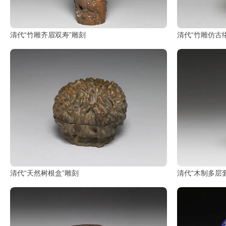
品
图
库
清代“竹雕齐眉双寿”雕刻
清代“竹雕仿古
/
Artwork
铜
器
陶
瓷
雕
清代“天然树根盒”雕刻
清代“木制多层
刻
文
具