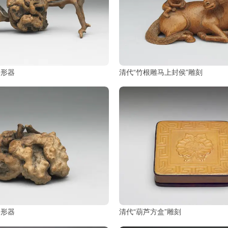
果形器
清代“竹根雕马上封侯”雕刻
果形器
清代“葫芦方盒”雕刻