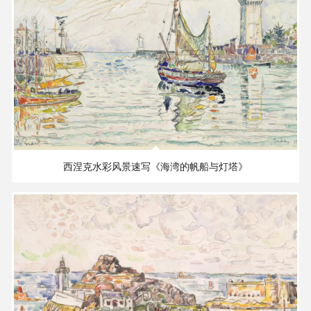
术
品
/
Artwork
铜
器
4.23 MB
3811×2487 PX
陶
西涅克水彩风景速写《海湾的帆船与灯塔》
瓷
玉
器
漆
器