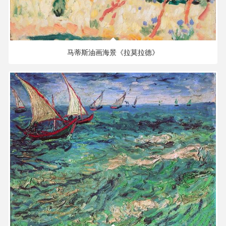
高
清
91.39 MB
6818×5746 PX
油
画
马蒂斯油画海景《拉莫拉德》
|
油
画
家
高
清
版
画
水
彩
2.42 MB
2000×1240 PX
画