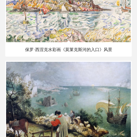
雕
塑
雕
8.22 MB
4420×2884 PX
刻
保罗·西涅克水彩画《莫莱克斯河的入口》风景
珐
琅
玛
瑙
织
品
文
具