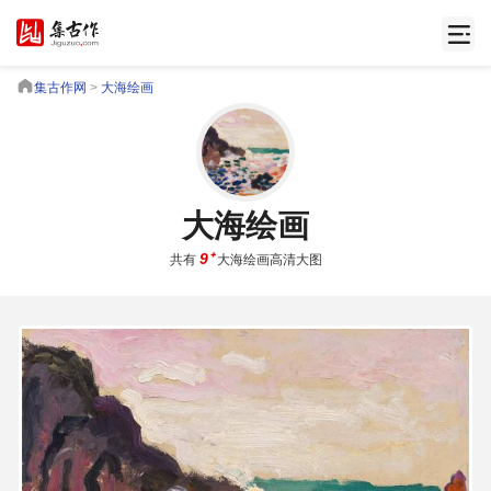
集
古
集古作网
>
大海绘画
作
网
/
JiGuZuo.COM
大海绘画
8.81 MB
2795×2122 PX
高
9⁺
共有
大海绘画高清大图
清
书
画
/
Painting
&
Calligraphy
高