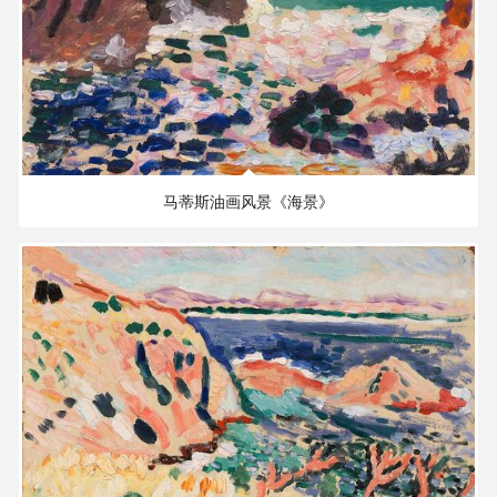
清
书
法
|
5.05 MB
2812×2126 PX
书
法
家
马蒂斯油画风景《海景》
高
清
国
画
|
国
画
家