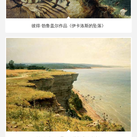
5.12 MB
2833×1738 PX
书
法
彼得·勃鲁盖尔作品《伊卡洛斯的坠落》
字
典
/
Calligraphy
dictionary