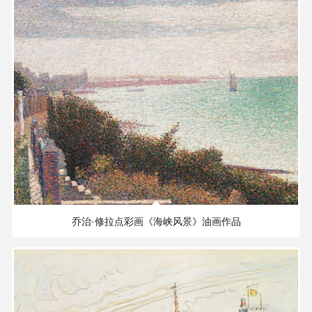
史
部
古
籍
子
部
古
籍
3.68 MB
3811×2469 PX
集
乔治·修拉点彩画《海峡风景》油画作品
部
古
籍
艺