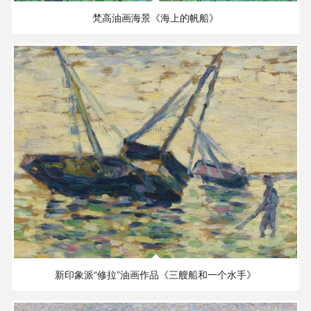
梵高油画海景《海上的帆船》
素
描
画
古
籍
下
载
/
Ancient
Works
11.23 MB
4189×3353 PX
经
部
新印象派“修拉”油画作品《三艘船和一个水手》
古
籍