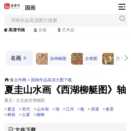
国画
集
古
作
高清书画
古籍
艺术品
网
/
JiGuZuo.COM
名画
洛神赋图
步辇图
唐宫仕
高
清
书
集古作网
>
国画作品高清大图下载
画
夏圭山水画《西湖柳艇图》轴
/
Painting
夏圭 / 台北故宫博物院
&
夏圭
宋代
山水画
湖
江河
船
房屋
春景
Calligraphy
树枝
云雾
柳树
文件下载
高