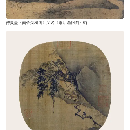
传夏圭《雨余烟树图》又名《雨后渔归图》轴