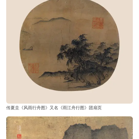
传夏圭《风雨行舟图》又名《雨江舟行图》团扇页