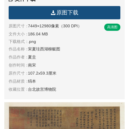
清
原图下载
书
法
|
原图尺寸：
7449×12980像素（300 DPI）
高清图
书
文件大小：
186.04 MB
法
下载格式：
.png
家
作品名称：
宋夏珪西湖柳艇图
作品作者：
夏圭
高
创作时间：
南宋
清
原作尺寸：
107.2x59.3厘米
国
作品材质：
绢本
画
|
收藏位置：
台北故宫博物院
国
画
家
高
清