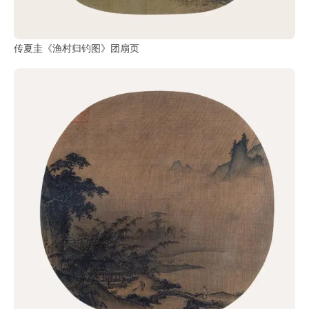
传夏圭《渔村归钓图》团扇页