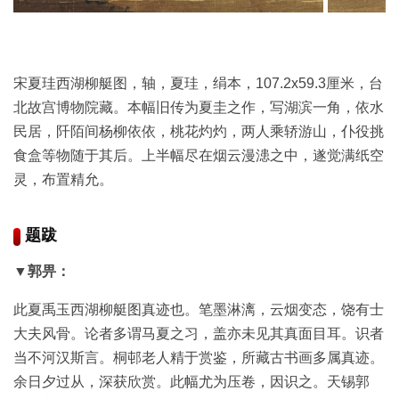
品
图
库
/
宋夏珪西湖柳艇图，轴，夏珪，绢本，107.2x59.3厘米，台
Artwork
北故宫博物院藏。本幅旧传为夏圭之作，写湖滨一角，依水
民居，阡陌间杨柳依依，桃花灼灼，两人乘轿游山，仆役挑
铜
食盒等物随于其后。上半幅尽在烟云漫漶之中，遂觉满纸空
器
灵，布置精允。
陶
题跋
瓷
▼郭畀：
雕
此夏禹玉西湖柳艇图真迹也。笔墨淋漓，云烟变态，饶有士
刻
大夫风骨。论者多谓马夏之习，盖亦未见其真面目耳。识者
当不河汉斯言。桐邨老人精于赏鉴，所藏古书画多属真迹。
文
余日夕过从，深获欣赏。此幅尤为压卷，因识之。天锡郭
具