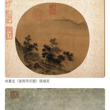
传夏圭《冒雨寻庄图》团扇页