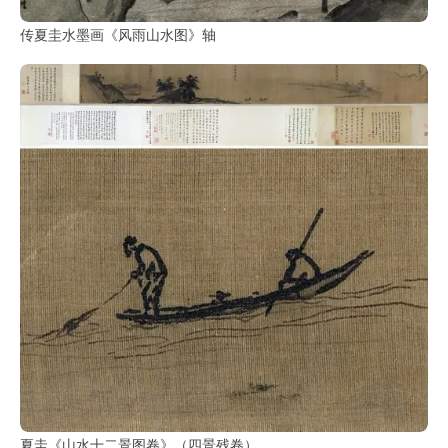
传夏圭水墨画《风雨山水图》轴
夏圭《山水十二景图卷》（四景残卷）