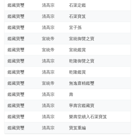
部
鑑藏寶璽
清高宗
石渠定鑑
鑑藏寶璽
清高宗
石渠寶笈
工
鑑藏寶璽
清高宗
宜子孫
具
查
鑑藏寶璽
宣統帝
宣統御覽之寶
询
鑑藏寶璽
宣統帝
宣統鑑賞
/
Tool
鑑藏寶璽
清高宗
乾隆御覽之寶
Query
鑑藏寶璽
清高宗
乾隆鑑賞
书
鑑藏寶璽
宣統帝
無逸齋精鑑璽
法
鑑藏寶璽
清高宗
壽
字
鑑藏寶璽
清高宗
寧壽宮鑑藏寶
典
查
鑑藏寶璽
清高宗
樂壽堂續入石渠寶笈
字
鑑藏寶璽
清高宗
寶笈重編