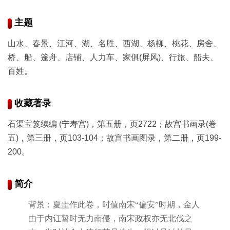
书
法
主题
字
山水、春景、江河、湖、名胜、西湖、杨柳、桃花、房舍、
组
桥、船、篷舟、店铺、人力车、家俱(屏风)、行旅、船夫、
连
带
百姓。
矢
收藏著录
量
石渠宝笈续编 (宁寿宫)，第五册，页2722；故宫书画录(卷
书
五)，第三册，页103-104；故宫书画图录，第二册，页199-
法
字
200。
库
简介
篆
背景：夏圭作此卷，时值南宋“偏安”时期，金人
刻
由于内讧暂时无力南侵，南宋政权亦无北伐之
印