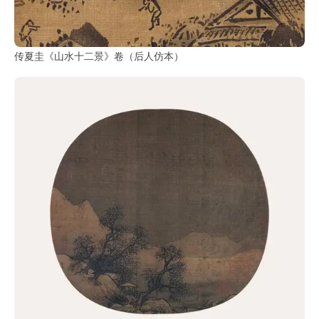
传夏圭《山水十二景》卷（后人仿本）