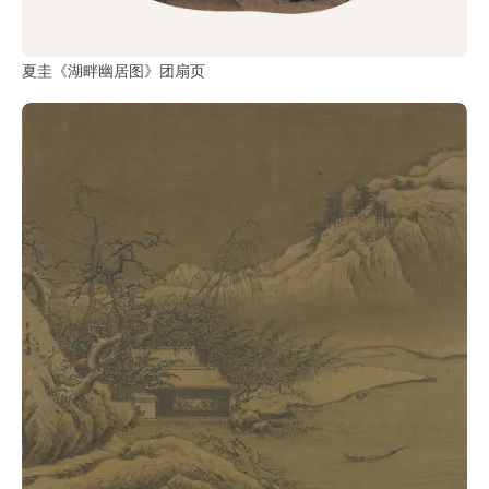
夏圭《湖畔幽居图》团扇页