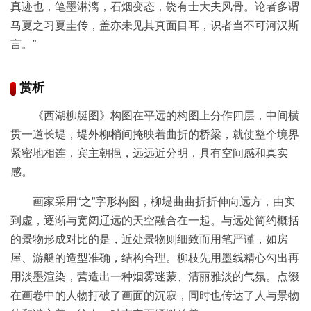
真迹也，笔墨淋漓，石烟变态，饶有士大夫风骨。论者多谓
马夏之习夏圭传，盖亦未见其真面目耳，识者当不可河汉斯
言。”
赏析
《西湖柳艇图》构图在平远的构图上分作四层，中间横
贯一道长堤，堤外柳梢间掩映着曲折的桥梁，就使整个境界
紧密地相连，宾主朝挹，远远近分明，具有空间感和真实
感。
画家采用“之”字形构图，柳堤曲曲折折伸向远方，由实
到虚，逐渐与宽阔辽远的天空融合在一起。与远处简约概括
的景物形成对比的是，近处景物则细致而用笔严谨，如房
屋、游艇的造型准确，结构合理。柳枝先用墨线精心勾出再
用淡墨渲染，营造出一种烟雾迷蒙、清丽雅淡的气氛。点缀
在画卷中的人物打破了画面的沉寂，同时也传达了人与景物