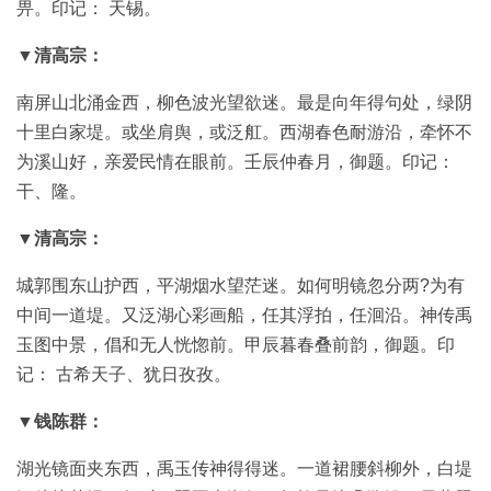
畀。印记： 天锡。
玉
▼清高宗：
器
南屏山北涌金西，柳色波光望欲迷。最是向年得句处，绿阴
漆
十里白家堤。或坐肩舆，或泛舡。西湖春色耐游沿，牵怀不
器
为溪山好，亲爱民情在眼前。壬辰仲春月，御题。印记：
干、隆。
珐
▼清高宗：
琅
城郭围东山护西，平湖烟水望茫迷。如何明镜忽分两?为有
玛
中间一道堤。又泛湖心彩画船，任其浮拍，任洄沿。神传禹
瑙
玉图中景，倡和无人恍惚前。甲辰暮春叠前韵，御题。印
记： 古希天子、犹日孜孜。
织
品
▼钱陈群：
湖光镜面夹东西，禹玉传神得得迷。一道裙腰斜柳外，白堤