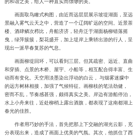
的和谐之美，给人一种直实而缥缈的美。
画面取鸟瞰式构图，由近而远层层展示坡堤湖面，至远
景融入雾气云天之中，营造了一个辽阔旷远的空间。近景茶
楼、酒肆鳞次栉比，舟船济济，轻舟泛于湖面杨柳错落摇
曳，绿萍簇簇，梨花盛开，加上堤岸上乘轿出游的行人，呈
现出一派早春复苏的气息。
画面柳堤回环，可以看到三层。但其疏密、远近、直曲
和穿插、点景的木桥、屋宇、小船等，相互配合得丰富、生
动而有变化。天空用淡墨染出浮动的白云， 与烟雾迷朦中
的远方树林相接，加强了气候特征。画柳枝的笔法劲健，
密而不乱，节奏感甚强，颇得真实之美。岸边有游船停泊，
水上小舟来往，近处柳梢上露出酒旗，都表现了这南都湖上
春光的佳胜。
作者用巧妙的手法，首先把那上下交融的湖光云影，充
分表现出来，造成了画面上优美的气氛。其次，他抓住了西