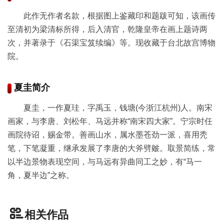
此作无作者名款，根据图上鉴藏印和题跋可知，该画传
至清初为梁清标所得，后入清官，乾隆皇帝在画上题诗两
次，并著录于《石渠宝笈续编》等。现收藏于台北故宫博物
院。
夏圭简介
夏圭，一作夏珪，字禹玉，钱塘(今浙江杭州)人。南宋
画家，与李唐、刘松年、马远并称“南宋四大家”。宁宗时任
画院待诏，赐金带。善画山水，属水墨苍劲一派，喜用秃
笔，下笔凝重，继承发展了李唐的大斧劈皴。取景简练，常
以半边景物表现空间，与马远有异曲同工之妙，有“马一
角，夏半边”之称。
相关作品