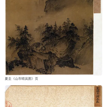
夏圭《山市晴岚图》页