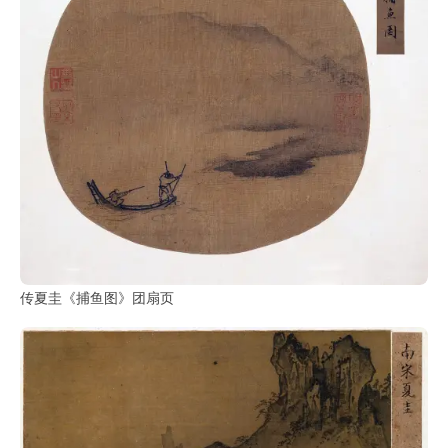
传夏圭《捕鱼图》团扇页