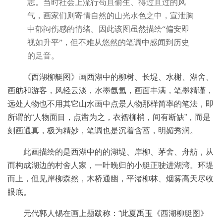
鉴
志。当时社会上流行苟且偷生、得过且过的风
查
气，画家们则寄情自然的山光水色之中，宣泄胸
询
中郁闷伤感的情绪。因此该图虽然描绘“偏安即
视如升平”，但不难从悠然的笔调中感闻到历史
的足音。
《西湖柳艇图》画西湖中的柳树、长堤、水榭、湖舍、
画舫和游客，风轻云淡，水墨氤氲，画面丰满，笔墨精谨，
远处人物也不用其它山水画中点景人物那样简率的笔法，即
所谓的“人物面目，点凿为之，衣褶柳梢，间有断缺”，而是
刻画通真，极为精妙，笔调也是沉着含蓄，明媚秀润。
此画描绘的是西湖中的的湖堤、岸柳、茅舍、舟舫，从
而构成湖边的村舍人家，一叶晚归的小艇正驶进湖湾。环堤
而上，但见岸柳森然，木桥通幽，平渚柳林、烟雾高天尽收
眼底。
元代郭人锡在画上题跋称：“此夏禹玉《西湖柳艇图》