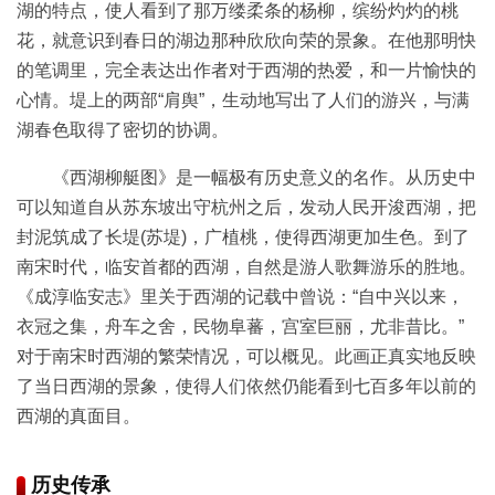
湖的特点，使人看到了那万缕柔条的杨柳，缤纷灼灼的桃
花，就意识到春日的湖边那种欣欣向荣的景象。在他那明快
的笔调里，完全表达出作者对于西湖的热爱，和一片愉快的
心情。堤上的两部“肩舆”，生动地写出了人们的游兴，与满
湖春色取得了密切的协调。
《西湖柳艇图》是一幅极有历史意义的名作。从历史中
可以知道自从苏东坡出守杭州之后，发动人民开浚西湖，把
封泥筑成了长堤(苏堤)，广植桃，使得西湖更加生色。到了
南宋时代，临安首都的西湖，自然是游人歌舞游乐的胜地。
《成淳临安志》里关于西湖的记载中曾说：“自中兴以来，
衣冠之集，舟车之舍，民物阜蕃，宫室巨丽，尤非昔比。”
对于南宋时西湖的繁荣情况，可以概见。此画正真实地反映
了当日西湖的景象，使得人们依然仍能看到七百多年以前的
西湖的真面目。
历史传承