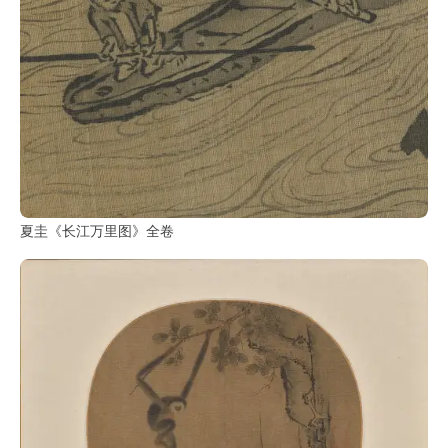
夏圭《长江万里图》全卷