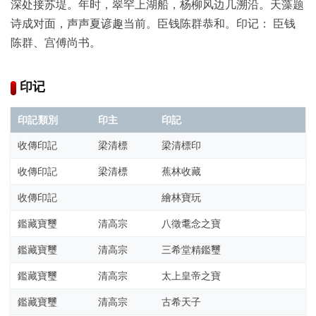
古
深处接苏堤。年时，翠罕上湖船，杨柳风边几溯沿。天藻题
籍
诗成对面，声声夏谚趣当前。臣钱陈群恭和。印记： 臣钱
善
陈群、宫傅尚书。
本
/
Ancient
印记
Works
印記類別
印主
印記
经
收傳印記
梁清標
梁清標印
部
收傳印記
梁清標
蕉林收藏
史
收傳印記
繪林寶玩
部
鑑藏寶璽
清高宗
八徵耄念之寶
鑑藏寶璽
清高宗
三希堂精鑑璽
子
部
鑑藏寶璽
清高宗
太上皇帝之寶
鑑藏寶璽
清高宗
古希天子
集