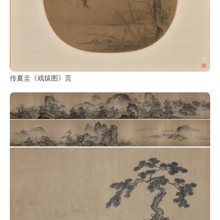
传夏圭《戏猿图》页