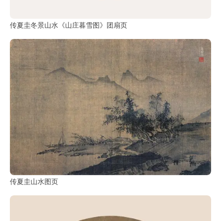
传夏圭冬景山水《山庄暮雪图》团扇页
传夏圭山水图页