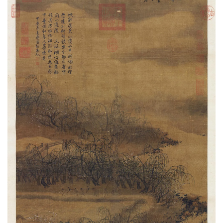
油
画
|
油
画
家
高
清
版
画
|
版
画
家
高
清
水