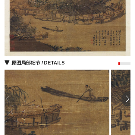
彩
|
水
彩
画
家
高
清
原图局部细节 / DETAILS
素
描
|
素
描
画
家
艺
术