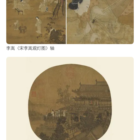
李嵩《宋李嵩观灯图》轴