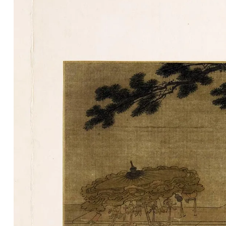
清
书
法
|
书
法
家
高
清
国
画
|
国
画
家
高
清