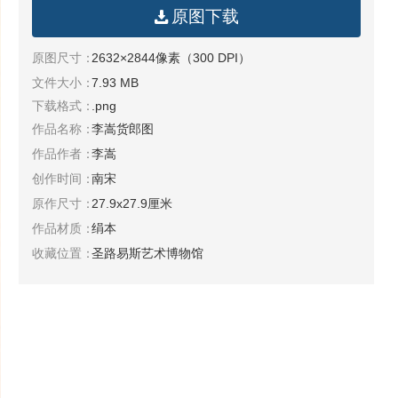
原图下载
原图尺寸：
2632×2844像素（300 DPI）
文件大小：
7.93 MB
下载格式：
.png
作品名称：
李嵩货郎图
作品作者：
李嵩
创作时间：
南宋
原作尺寸：
27.9x27.9厘米
作品材质：
绢本
收藏位置：
圣路易斯艺术博物馆