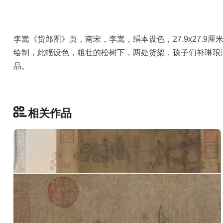
品
图
库
李嵩《货郎图》页，南宋，李嵩，绢本设色，27.9x27.
/
绘制，此幅设色，粗壮的松树下，两处货架，孩子们补琳琅
Artwork
品。
铜
器
相关作品
陶
瓷
雕
刻
文
具