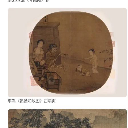
古
南宋·李嵩《货郎图》卷
籍
善
本
/
Ancient
Works
经
部
史
部
李嵩《骷髅幻戏图》团扇页
子
部
集