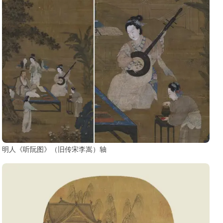
明人《听阮图》（旧传宋李嵩）轴