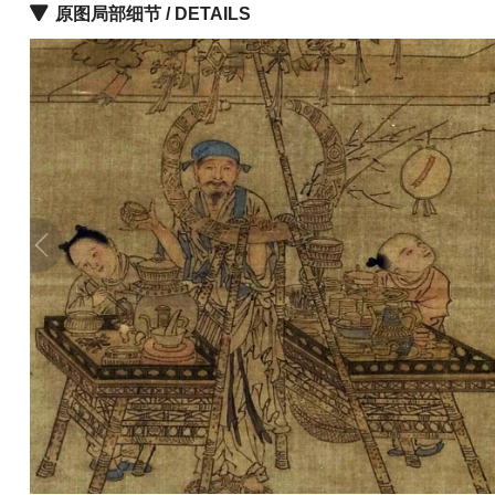
原图局部细节 / DETAILS
彩
|
水
彩
画
家
高
清
素
描
|
素
描
画
家
艺
术