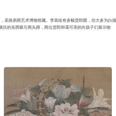
9厘米，圣路易斯艺术博物馆藏。李嵩绘有多幅货郎图，但大多为白
满目的东西吸引两头蹿，两位货郎和霭可亲的向孩子们展示物