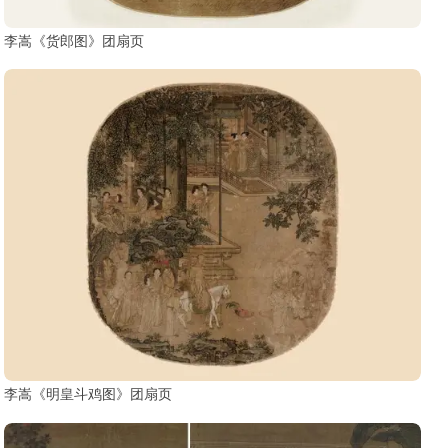
李嵩《货郎图》团扇页
李嵩《明皇斗鸡图》团扇页