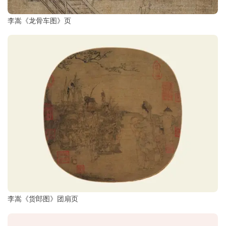
李嵩《龙骨车图》页
李嵩《货郎图》团扇页