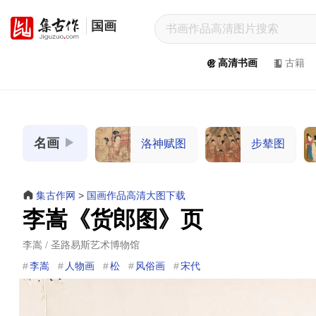
国画
集
古
高清书画
古籍
作
网
/
JiGuZuo.COM
名画
洛神赋图
步辇图
高
清
书
集古作网
>
国画作品高清大图下载
画
李嵩《货郎图》页
/
Painting
李嵩 / 圣路易斯艺术博物馆
&
李嵩
人物画
松
风俗画
宋代
Calligraphy
高