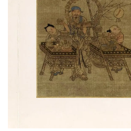
油
画
|
油
画
家
高
清
版
画
|
版
画
家
高
清
水