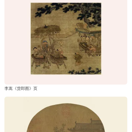
李嵩《货郎图》页