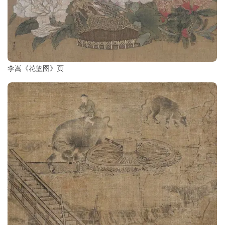
李嵩《花篮图》页