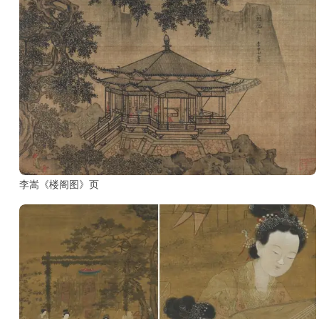
部
工
具
查
询
/
Tool
Query
李嵩《楼阁图》页
书
法
字
典
查
字