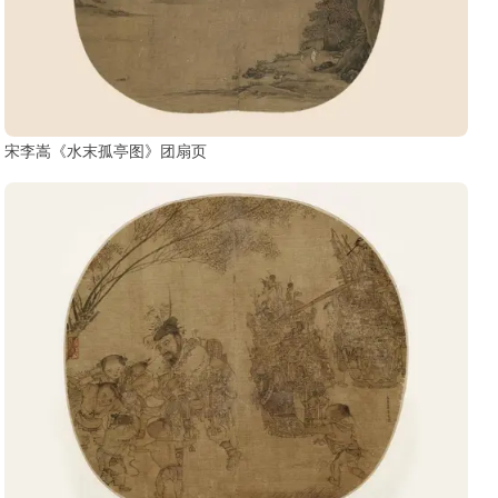
宋李嵩《水末孤亭图》团扇页