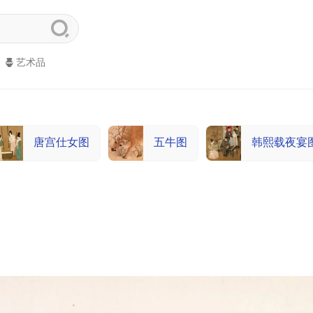
艺术品
唐宫仕女图
五牛图
韩熙载夜宴