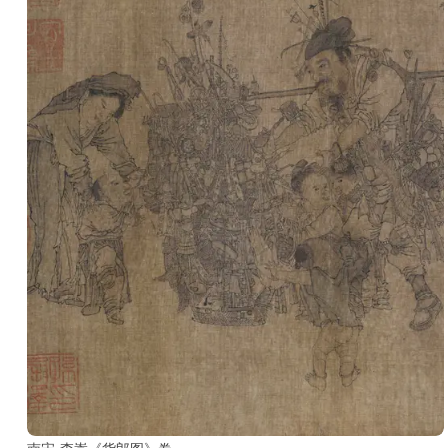
玉
器
漆
器
珐
琅
玛
瑙
织
品