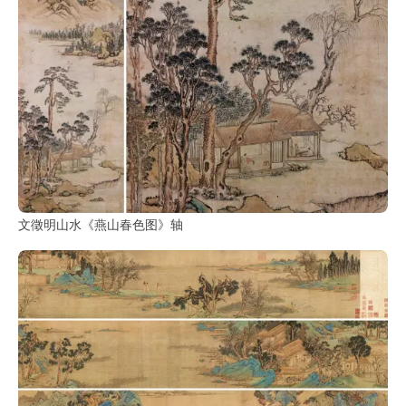
彩
|
水
彩
画
家
高
清
素
文徵明山水《燕山春色图》轴
描
|
素
描
画
家
艺
术