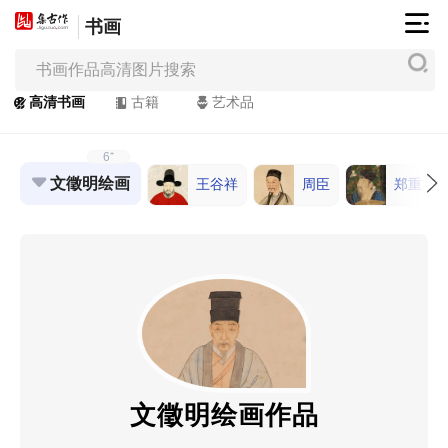
书画
集
古
作
高清书画
古籍
艺术品
网
/
6⁺
JiGuZuo.COM
文徵明绘画
王谷祥
周臣
郑重
高
清
书
画
/
Painting
&
Calligraphy
文徵明绘画作品
高