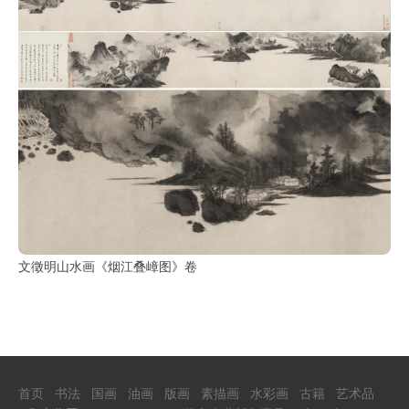
古
籍
善
本
/
Ancient
Works
经
部
史
文徵明山水画《烟江叠嶂图》卷
部
子
部
首页
书法
国画
油画
版画
素描画
水彩画
古籍
艺术品
集