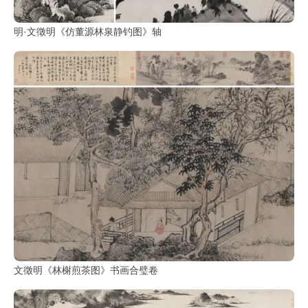
玉
明·文徵明《仿董源林泉静钓图》轴
器
漆
器
珐
琅
玛
瑙
织
品
文徵明《林榭煎茶图》书画合璧卷