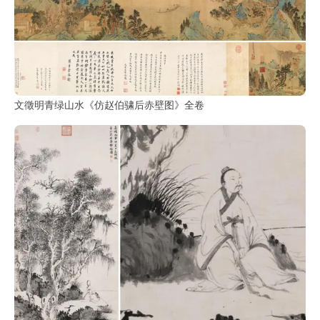
品
图
库
/
Artwork
文徵明青绿山水《仿赵伯骕后赤壁图》全卷
铜
器
陶
瓷
雕
刻
文
具