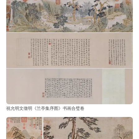
油
画
|
油
画
家
高
清
版
画
|
版
画
家
祝允明文徵明《兰亭集序图》书画合璧卷
高
清
水