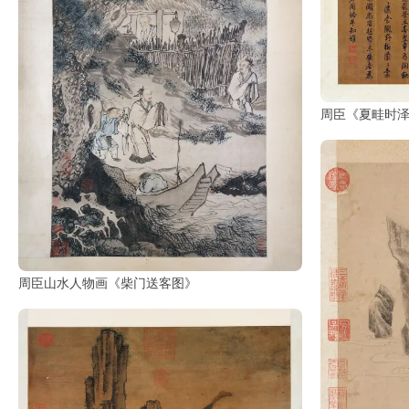
油
画
|
油
画
周臣《夏畦时
家
高
清
版
画
|
版
周臣山水人物画《柴门送客图》
画
家
高
清
水