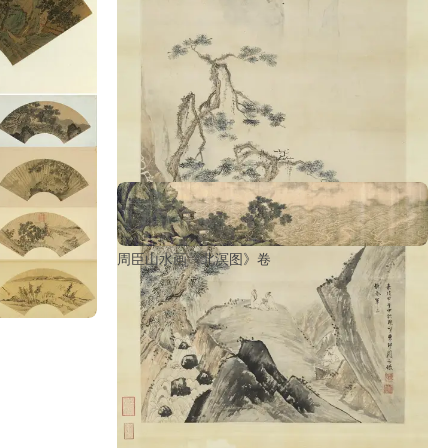
周臣山水画《北溟图》卷