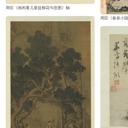
周臣《画闲看儿童捉柳花句意图》轴
玉
周臣《春泉小
器
漆
器
珐
琅
玛
瑙
织
品