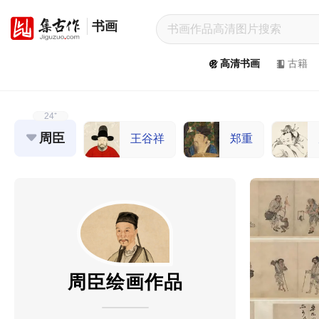
书画
集
古
高清书画
古籍
作
网
/
JiGuZuo.COM
24⁺
周臣
王谷祥
郑重
高
清
书
画
/
Painting
&
Calligraphy
周臣绘画作品
高