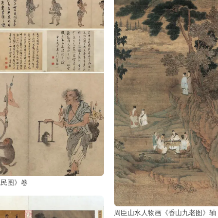
流民图》卷
周臣山水人物画《香山九老图》轴