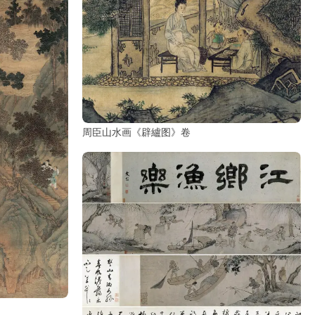
周臣山水画《辟纑图》卷