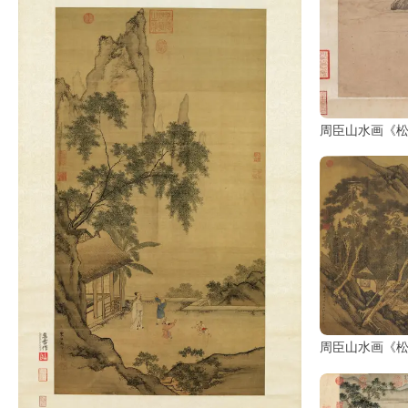
品
图
库
/
Artwork
周臣山水画《
铜
器
陶
瓷
雕
刻
周臣山水画《
文
具