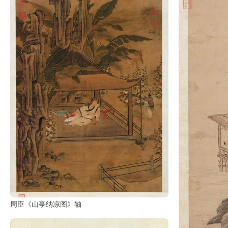
彩
|
水
彩
画
家
高
清
素
描
|
素
描
画
家
周臣《山亭纳凉图》轴
艺
术