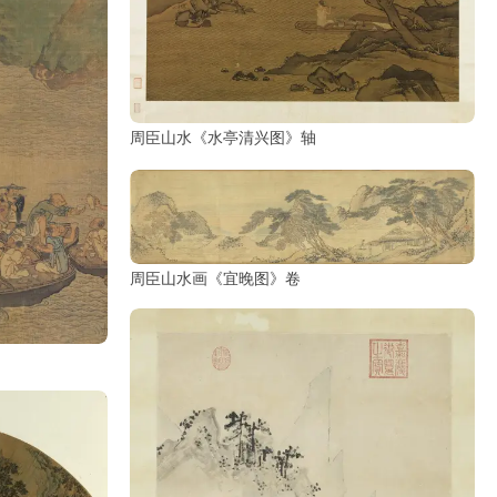
周臣山水《水亭清兴图》轴
周臣山水画《宜晚图》卷