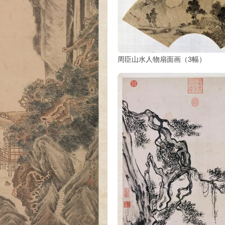
周臣山水人物扇面画（3幅）