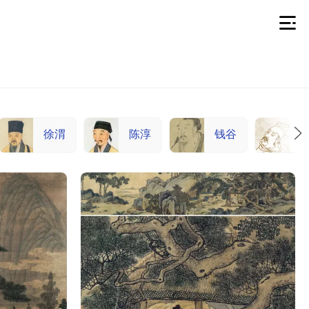
徐渭
陈淳
钱谷