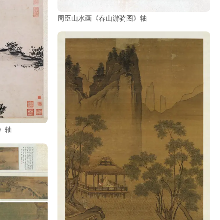
周臣山水画《春山游骑图》轴
》轴