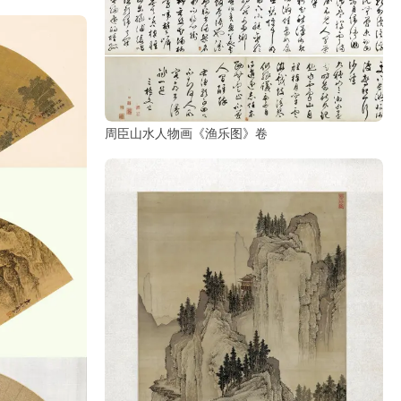
周臣山水人物画《渔乐图》卷