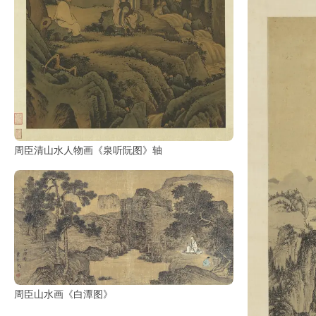
古
籍
善
本
/
Ancient
Works
经
周臣清山水人物画《泉听阮图》轴
部
史
部
子
部
周臣山水画《白潭图》
集