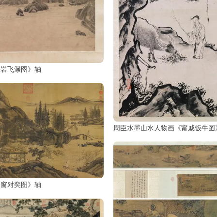
松岩飞瀑图》轴
周臣水墨山水人物画《甯戚饭牛图
松窗对奕图》轴