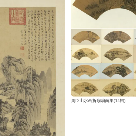
周臣山水画折扇扇面集(14幅)