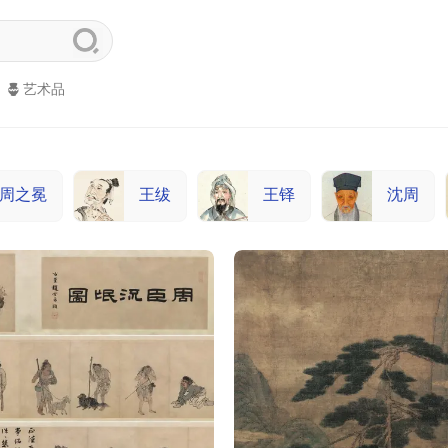
艺术品
周之冕
王绂
王铎
沈周