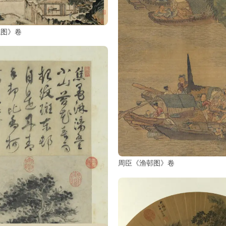
隐图》卷
周臣《渔邨图》卷