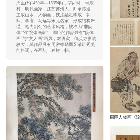
周臣(约1450年—1535年)，字舜卿，号东
清
村，明代画家，江苏苏州人。师承陈暹，
主攻山水、人物画，技法融汇李成、郭
书
熙、李唐、马远等宋元名家，形成结构严
法
|
谨、笔力刚劲的艺术风格，被称为“非院
书
体”的“院体画家”。周臣的作品兼有“院体
画”与“文人画”画风，对唐寅、仇英亦影响
法
较大，其作品具有周密雄劲而又清旷秀美
家
的格调，在画坛上独树一帜。
高
清
国
画
|
国
画
家
周臣人物画《
高
清