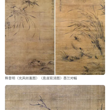
鉴
查
询
释普明《光风转蕙图》《悬崖双清图》墨兰对幅