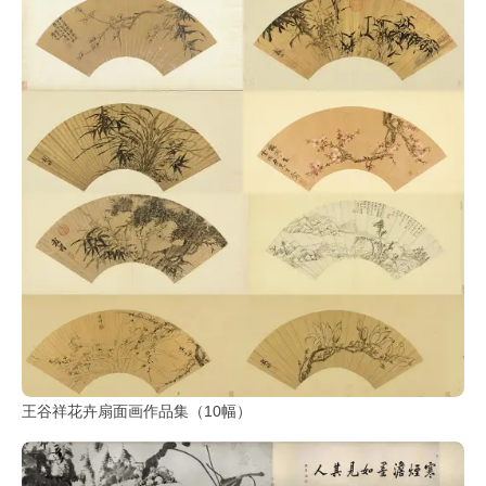
彩
|
水
彩
画
家
高
清
素
描
|
素
描
画
家
王谷祥花卉扇面画作品集（10幅）
艺
术