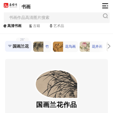
书画
集
古
作
高清书画
古籍
艺术品
网
/
26⁺
JiGuZuo.COM
国画兰花
竹
花鸟画
花卉画
高
清
书
画
/
Painting
&
Calligraphy
国画兰花作品
高