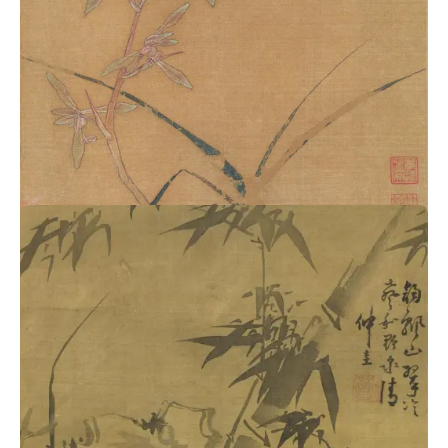
南宋马麟花卉画《兰花图》页