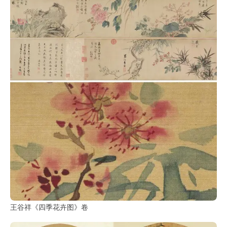
油
画
|
油
画
家
高
清
版
画
|
版
画
家
高
王谷祥《四季花卉图》卷
清
水