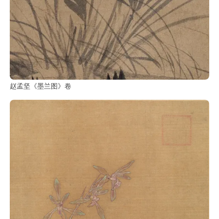
赵孟坚《墨兰图》卷