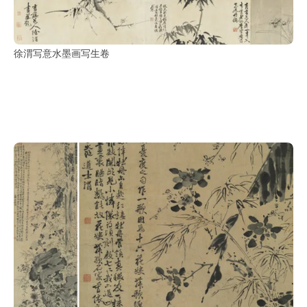
徐渭写意水墨画写生卷