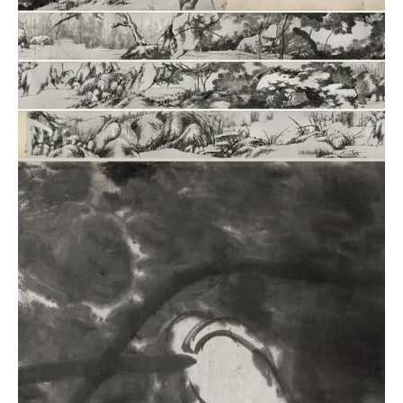
品
图
库
/
Artwork
铜
器
陶
瓷
雕
刻
文
具