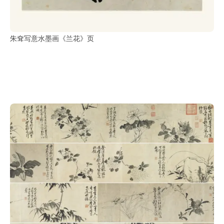
朱耷写意水墨画《兰花》页