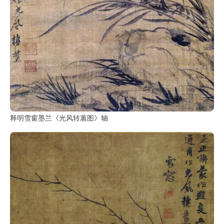
释明雪窗墨兰《光风转蕙图》轴