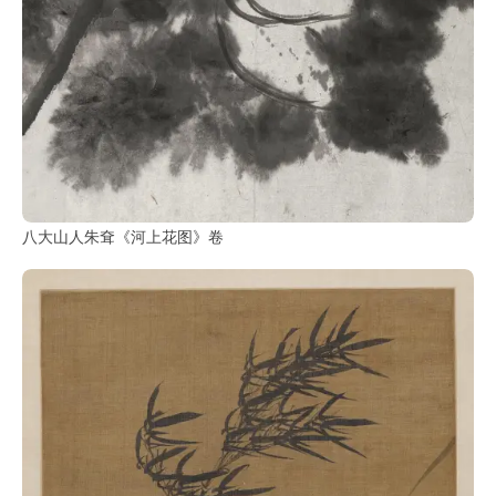
玉
器
漆
器
珐
八大山人朱耷《河上花图》卷
琅
玛
瑙
织
品