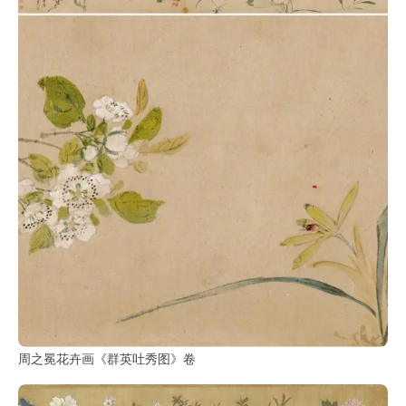
周之冕花卉画《群英吐秀图》卷