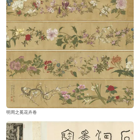
明周之冕花卉卷