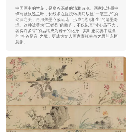
清
中国画中的兰花，是幽谷深处的清雅诗魂。画家以淡墨中
锋写就飘逸兰叶，长线条在提按转折间尽显"一笔三折"的
书
韵律之美，再用焦墨点簇疏花，形成"渴润相生"的笔墨奇
法
|
境。这种被尊为"王者香"的幽卉，不仅以其"寸心虽不大，
书
容得许多香"的品格成为君子的化身，其叶态花姿中蕴含
的"空谷足音"之境，更成为文人画家寄托林泉之思的永恒
法
意象。
家
高
清
国
画
|
国
画
家
高
清