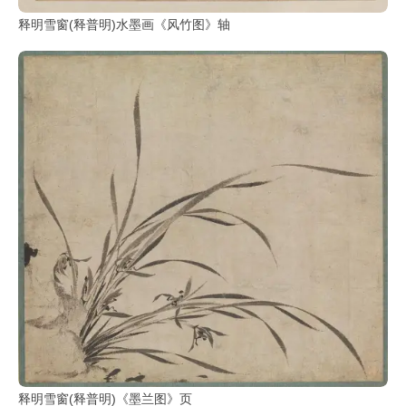
部
释明雪窗(释普明)水墨画《风竹图》轴
工
具
查
询
/
Tool
Query
书
法
字
典
查
字
释明雪窗(释普明)《墨兰图》页