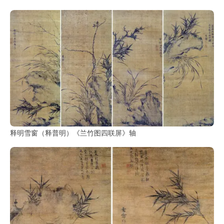
书
法
字
组
连
带
矢
量
书
释明雪窗（释普明）《兰竹图四联屏》轴
法
字
库
篆
刻
印