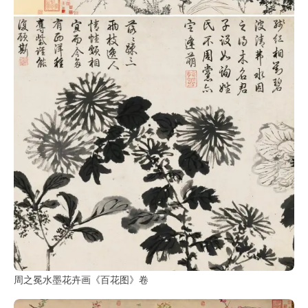
周之冕水墨花卉画《百花图》卷