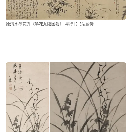
徐渭大写意泼墨花卉《杂花图卷》全卷
徐渭水墨花卉《墨花九段图卷》 与行书书法题诗