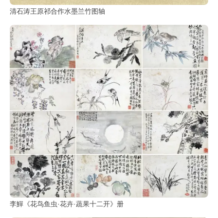
清石涛王原祁合作水墨兰竹图轴
李鱓《花鸟鱼虫·花卉·蔬果十二开》册