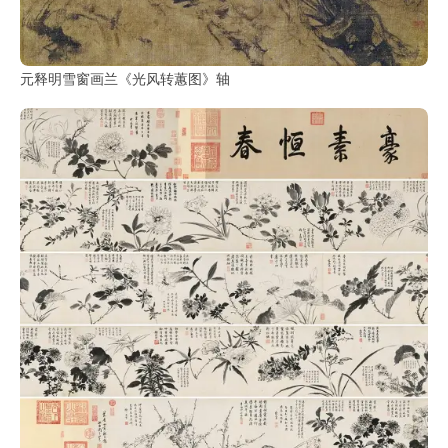
元释明雪窗画兰《光风转蕙图》轴