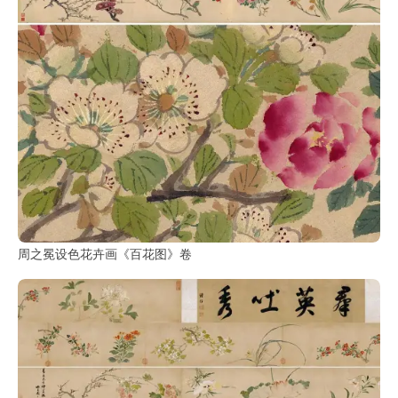
周之冕设色花卉画《百花图》卷