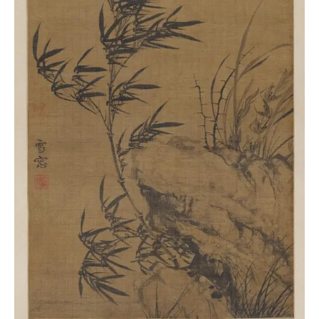
古
籍
善
本
/
Ancient
Works
经
部
史
部
子
部
集