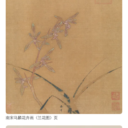
南宋马麟花卉画《兰花图》页