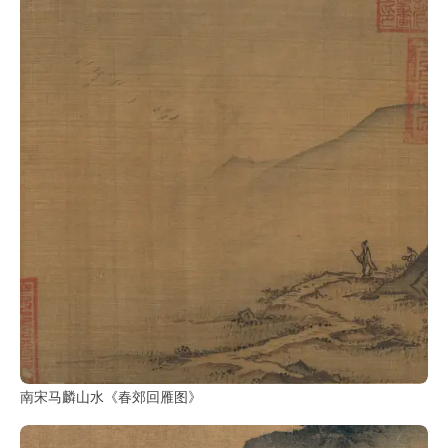
书
法
字
组
连
带
矢
量
书
法
字
库
篆
南宋马麟山水《春郊回雁图》
刻
印