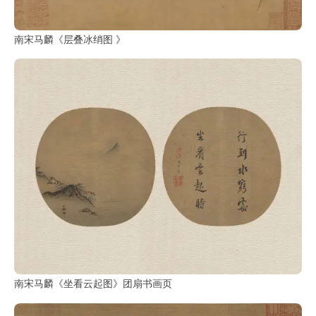
部
南宋马麟《层叠冰绡图 》
工
具
查
询
/
Tool
Query
书
法
字
典
查
南宋马麟《坐看云起图》团扇书画页
字