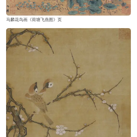
马麟花鸟画《荷塘飞燕图》页