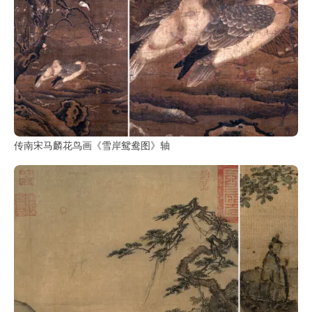
传南宋马麟花鸟画《雪岸鸳鸯图》轴