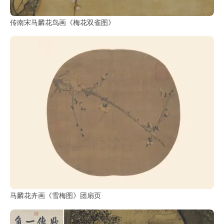
传南宋马麟花鸟画《梅花双雀图》
马麟花卉画《雪梅图》团扇页