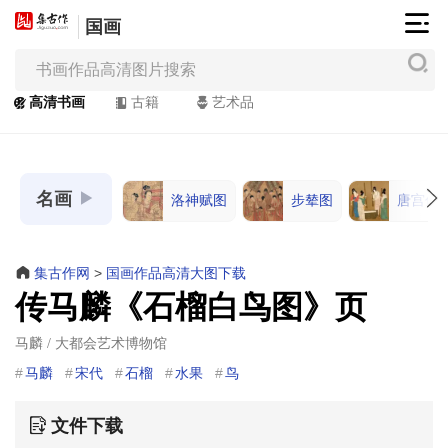
国画
集
古
作
高清书画
古籍
艺术品
网
/
JiGuZuo.COM
名画
洛神赋图
步辇图
唐宫仕
高
清
书
集古作网
>
国画作品高清大图下载
画
传马麟《石榴白鸟图》页
/
Painting
马麟 / 大都会艺术博物馆
&
马麟
宋代
石榴
水果
鸟
Calligraphy
文件下载
高