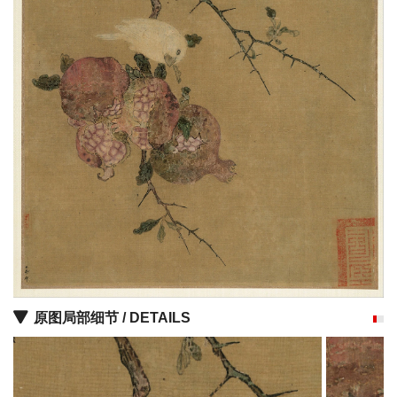
油
画
|
油
画
家
高
清
版
画
|
版
画
家
原图局部细节 / DETAILS
高
清
水