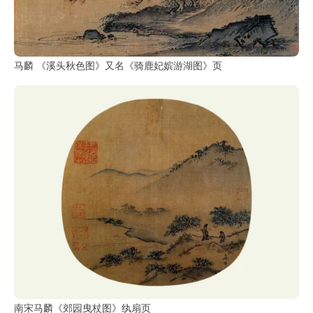
马麟 《溪头秋色图》又名《骑鹿妃嫔游湖图》页
南宋马麟《郊园曳杖图》纨扇页