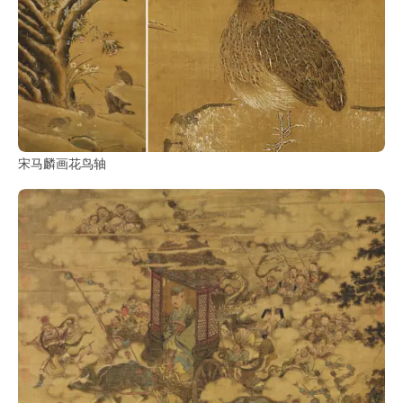
宋马麟画花鸟轴