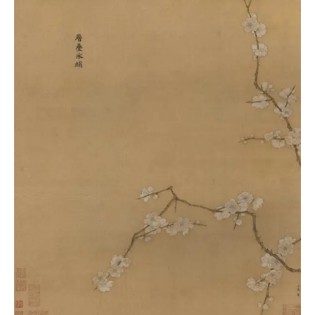
古
籍
善
本
/
Ancient
Works
经
部
史
部
子
部
集