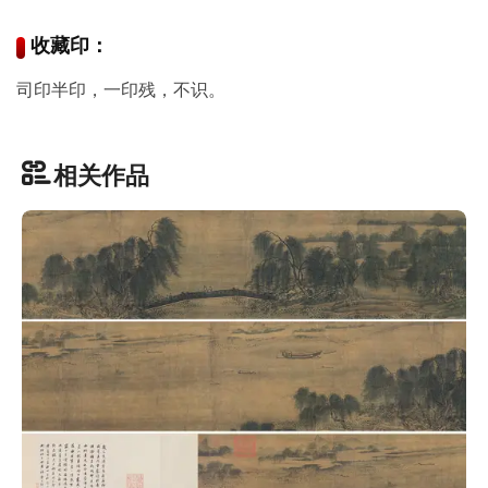
品
收藏印：
图
库
司印半印，一印残，不识。
/
Artwork
相关作品
铜
器
陶
瓷
雕
刻
文
具