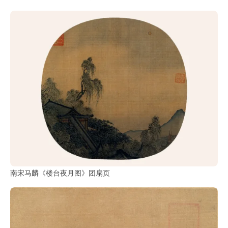
南宋马麟《楼台夜月图》团扇页