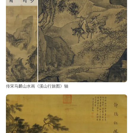
传宋马麟山水画《溪山行旅图》轴