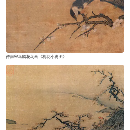
传南宋马麟花鸟画《梅花小禽图》