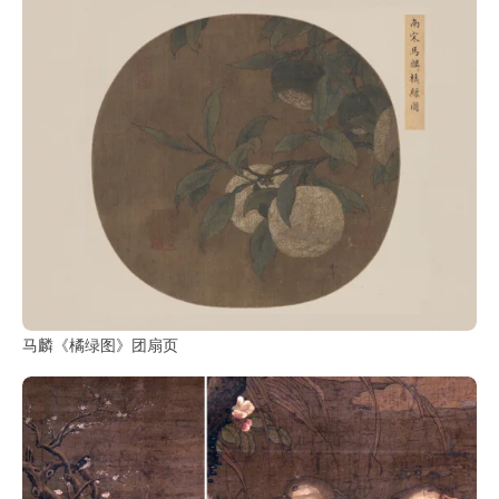
马麟《橘绿图》团扇页