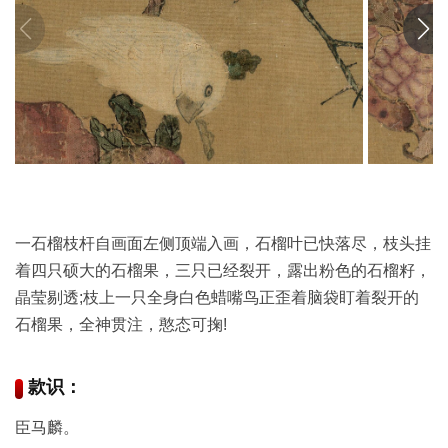
彩
|
水
彩
画
家
高
清
素
一石榴枝杆自画面左侧顶端入画，石榴叶已快落尽，枝头挂
描
|
着四只硕大的石榴果，三只已经裂开，露出粉色的石榴籽，
素
晶莹剔透;枝上一只全身白色蜡嘴鸟正歪着脑袋盯着裂开的
描
石榴果，全神贯注，憨态可掬!
画
家
款识：
艺
臣马麟。
术