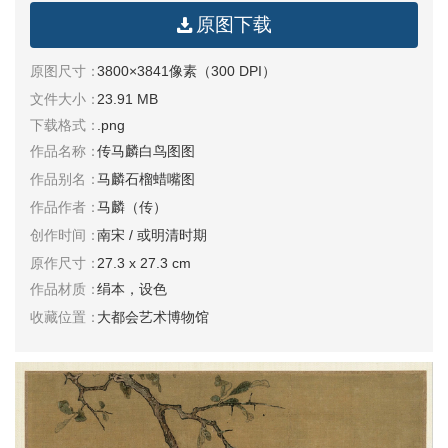
原图下载
清
书
原图尺寸：
3800×3841像素（300 DPI）
法
|
文件大小：
23.91 MB
书
下载格式：
.png
法
作品名称：
传马麟白鸟图图
家
作品别名：
马麟石榴蜡嘴图
作品作者：
马麟（传）
高
清
创作时间：
南宋 / 或明清时期
国
原作尺寸：
27.3 x 27.3 cm
画
|
作品材质：
绢本，设色
国
收藏位置：
大都会艺术博物馆
画
家
高
清