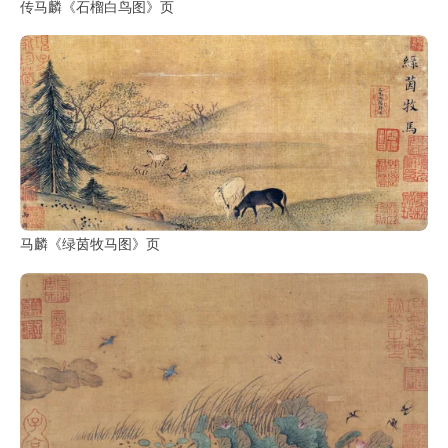
传马麟《石榴白鸟图》页
马麟《绿茵牧马图》页