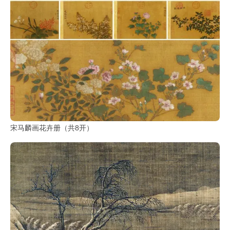
宋马麟画花卉册（共8开）