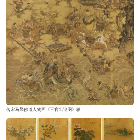
传宋马麟佛道人物画《三官出巡图》轴