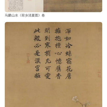
玉
马麟山水《荷乡清夏图》卷
器
漆
器
珐
琅
玛
瑙
织
品