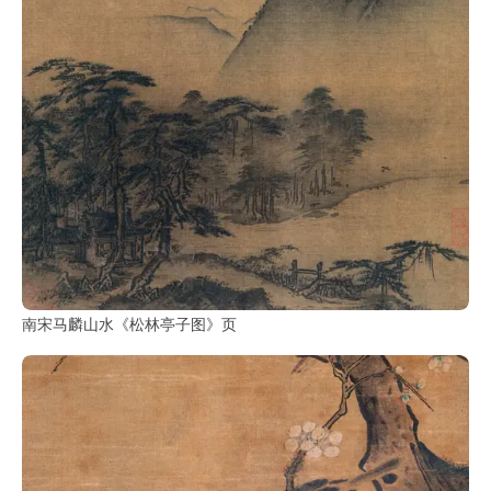
鉴
查
询
南宋马麟山水《松林亭子图》页