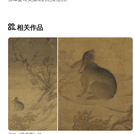
古
籍
善
本
相关作品
/
Ancient
Works
经
部
史
部
子
部
集