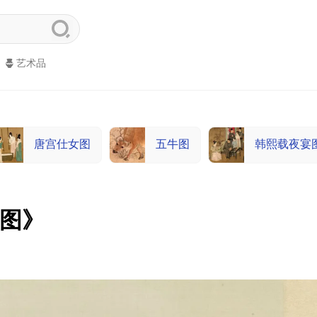
艺术品
唐宫仕女图
五牛图
韩熙载夜宴
爱图》