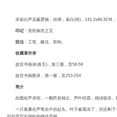
玉
器
宋崔白芦花羲爱轴，丝绸，崔白(传)，141.2x86.3C
印记
：宣统御览之宝
漆
器
技法
：工笔、皴法、双钩。
珐
收藏著作录
琅
故宫书画录(卷五)，第三册，页58-59
玛
故宫书画图录，第一册，页253-254
瑙
简介
织
此图绘芦岸间，一鹅昂首独立。芦叶经霜，残绿犹存。鹅
品
一只孤雁在芦苇丛中抬起头。叶子被霜冻了，但还剩下一
但却是写实描绘的绝佳范例。