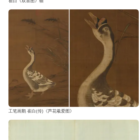
崔白《双喜图》轴
部
工
具
查
询
/
Tool
Query
书
法
字
典
工笔画鹅 崔白(传)《芦花羲爱图》
查
字