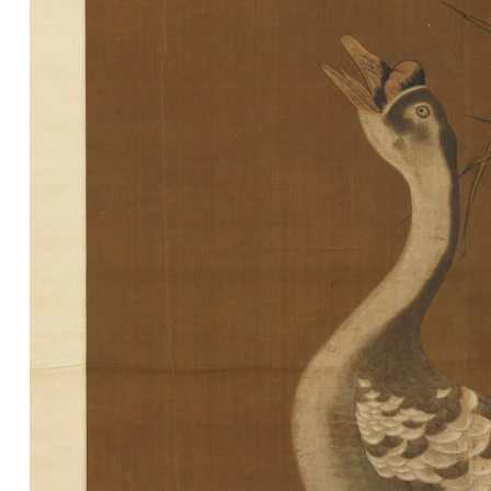
油
画
|
油
画
家
高
清
版
画
|
版
画
家
高
清
水