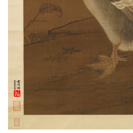
彩
|
水
彩
画
家
高
清
素
描
|
素
描
画
家
艺
术