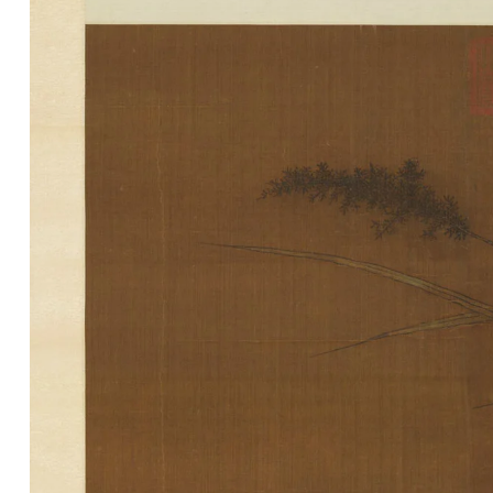
清
书
法
|
书
法
家
高
清
国
画
|
国
画
家
高
清