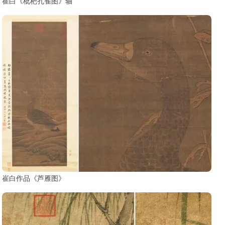
崔白《枇杷孔雀图》轴
崔白作品《芦雁图》