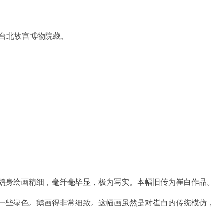
M，台北故宫博物院藏。
身绘画精细，毫纤毫毕显，极为写实。本幅旧传为崔白作品。
些绿色。鹅画得非常细致。这幅画虽然是对崔白的传统模仿，