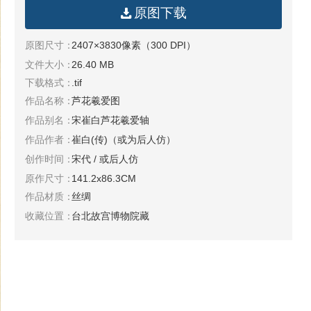
原图下载
原图尺寸：
2407×3830像素（300 DPI）
文件大小：
26.40 MB
下载格式：
.tif
作品名称：
芦花羲爱图
作品别名：
宋崔白芦花羲爱轴
作品作者：
崔白(传)（或为后人仿）
创作时间：
宋代 / 或后人仿
原作尺寸：
141.2x86.3CM
作品材质：
丝绸
收藏位置：
台北故宫博物院藏