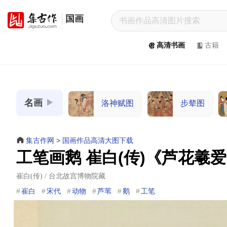
国画
集
古
高清书画
古籍
作
网
/
JiGuZuo.COM
名画
洛神赋图
步辇图
高
清
书
集古作网
>
国画作品高清大图下载
画
工笔画鹅 崔白(传)《芦花羲
/
Painting
崔白(传) / 台北故宫博物院藏
&
崔白
宋代
动物
芦苇
鹅
工笔
Calligraphy
高