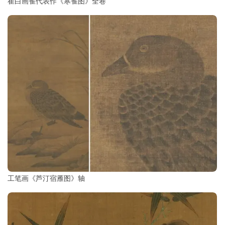
崔白画雀代表作《寒雀图》全卷
工笔画《芦汀宿雁图》轴