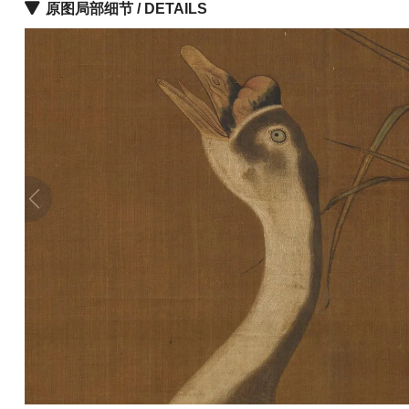
原图局部细节 / DETAILS
品
图
库
/
Artwork
铜
器
陶
瓷
雕
刻
文
具