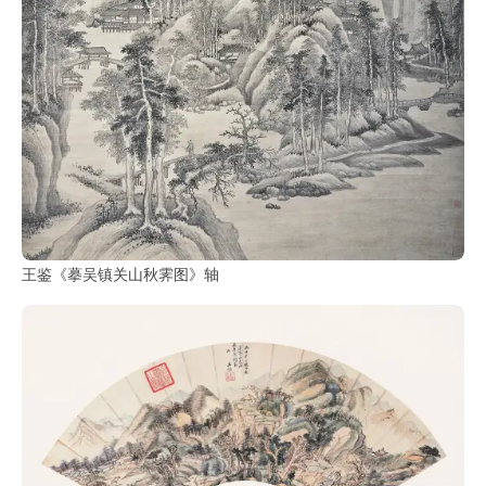
王鉴《摹吴镇关山秋霁图》轴