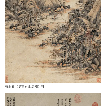
鉴
查
询
清王鉴《临富春山居图》轴