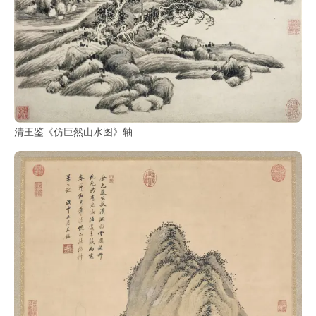
清王鉴《仿巨然山水图》轴