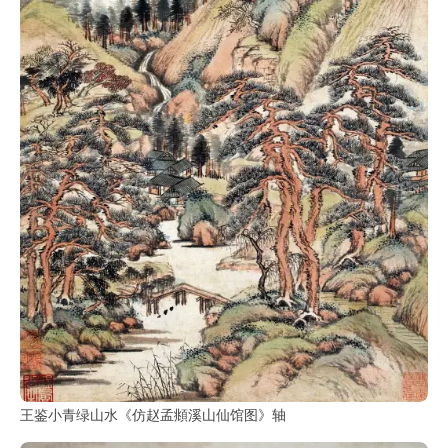
王鉴小青绿山水《仿赵孟頫溪山仙馆图》轴