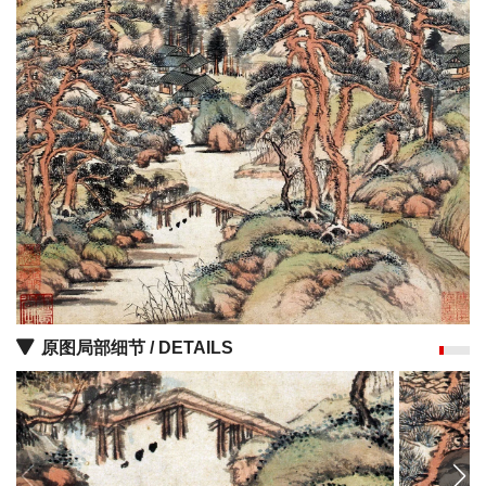
彩
|
水
彩
画
家
高
清
素
描
|
素
描
原图局部细节 / DETAILS
画
家
艺
术