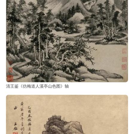
清王鉴《仿梅道人溪亭山色图》轴