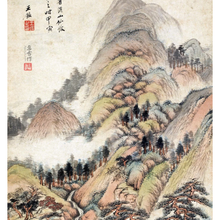
油
画
|
油
画
家
高
清
版
画
|
版
画
家
高
清
水