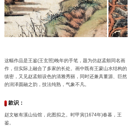
品
图
库
/
Artwork
铜
器
这幅作品是王鉴(王玄照)晚年的手笔，题为仿赵孟頫同名画
作，但实际上融合了多家的长处。画中既有王蒙山水结构的
陶
缜密，又见赵孟頫设色的清雅秀丽，同时还兼具董源、巨然
瓷
的润泽圆融之韵，技法纯熟，气象不凡。
雕
款识：
刻
赵文敏有溪山仙馆，此图拟之。时甲寅(1674年)春暮，王
文
鉴。
具