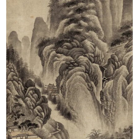
古
籍
善
本
/
Ancient
Works
经
部
史
部
子
部
集