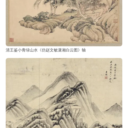
清王鉴小青绿山水《仿赵文敏潇湘白云图》轴