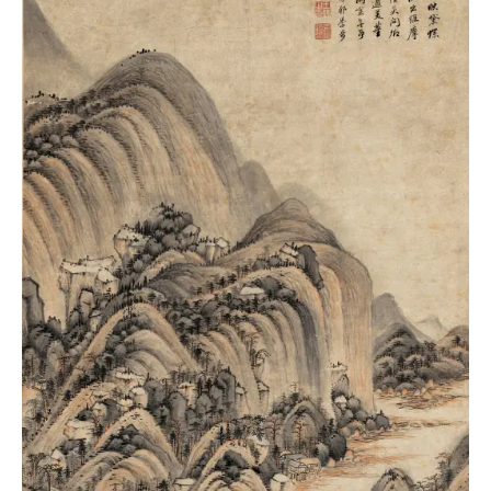
书
法
字
组
连
带
矢
量
书
法
字
库
篆
刻
印