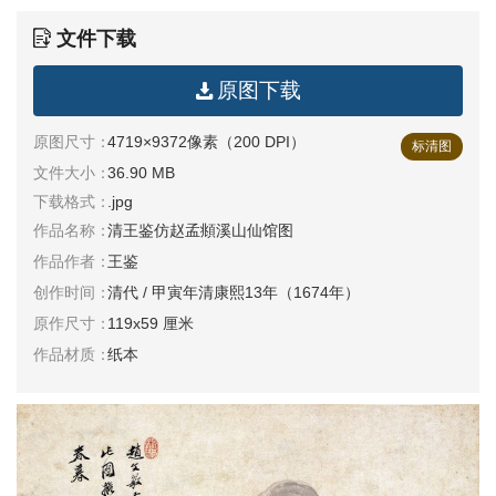
清
文件下载
书
法
|
原图下载
书
原图尺寸：
4719×9372像素（200 DPI）
法
标清图
家
文件大小：
36.90 MB
下载格式：
.jpg
高
作品名称：
清王鉴仿赵孟頫溪山仙馆图
清
作品作者：
王鉴
国
创作时间：
清代 / 甲寅年清康熙13年（1674年）
画
|
原作尺寸：
119x59 厘米
国
作品材质：
纸本
画
家
高
清