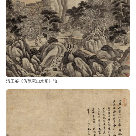
部
工
具
查
询
/
Tool
Query
清王鉴《仿范宽山水图》轴
书
法
字
典
查
字