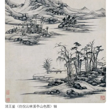
清王鉴《仿倪云林溪亭山色图》轴