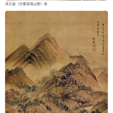
清王鉴《仿董源溪山图》卷