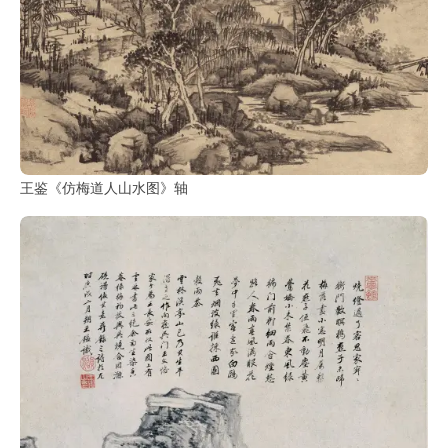
王鉴《仿梅道人山水图》轴