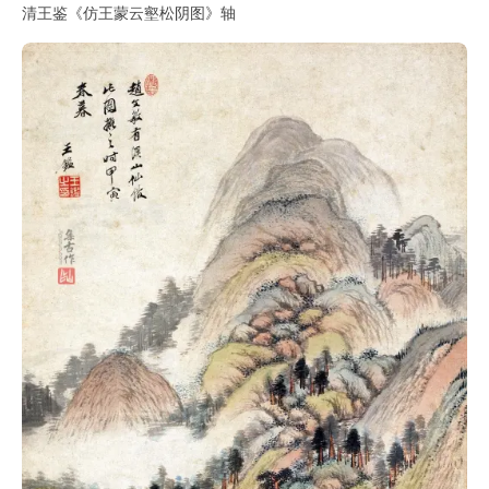
清王鉴《仿王蒙云壑松阴图》轴