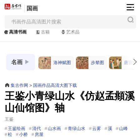
国画
集
古
作
高清书画
古籍
艺术品
网
/
JiGuZuo.COM
名画
洛神赋图
步辇图
唐宫仕
高
清
书
集古作网
>
国画作品高清大图下载
画
王鉴小青绿山水《仿赵孟頫溪
/
山仙馆图》轴
Painting
&
王鉴
Calligraphy
王鉴绘画
清代
山水画
青绿山水
云雾
溪
山峰
松
小桥
房屋
高