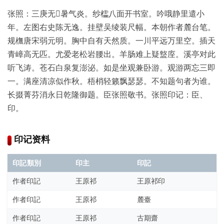
古
籍
张照：三庚无𨚗暑气炎。纱櫺八面开书室。吟哦静里遣小
善
年。左图右史陈无逸。挂壁吴绫装尺幅。本朝作者麓台笔。
本
规橅唐宋弱元明。胸中自有天然质。一川平远万里空。插天
/
青嶂高无匹。尤爱老松岩腰出。羊肠难上疑盩庢。溪亭对此
Ancient
听飞涛。苍石白泉复澎泌。如是坐观兼卧游。观游两忘三即
Works
一。满座清凉似作秋。梧梢轻籁飘瑟瑟。不知题句者为谁。
长掇菁芬消永日乾隆御题。臣张照敬书。张照印记：臣、
经
印。
部
史
印记资料
部
印記類別
印主
印記
子
作者印記
王原祁
王原祁印
部
作者印記
王原祁
麓臺
作者印記
王原祁
古期齋
集