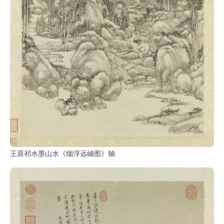
王原祁水墨山水《烟浮远岫图》轴