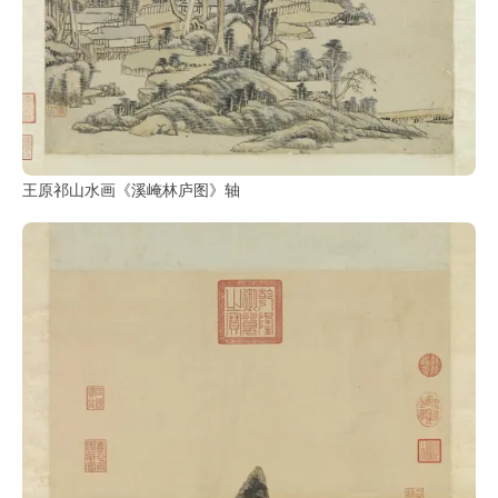
王原祁山水画《溪崦林庐图》轴