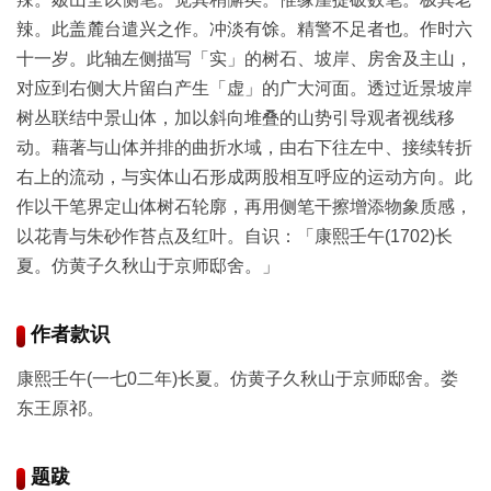
辣。此盖麓台遣兴之作。冲淡有馀。精警不足者也。作时六
玉
十一岁。此轴左侧描写「实」的树石、坡岸、房舍及主山，
器
对应到右侧大片留白产生「虚」的广大河面。透过近景坡岸
树丛联结中景山体，加以斜向堆叠的山势引导观者视线移
漆
动。藉著与山体并排的曲折水域，由右下往左中、接续转折
器
右上的流动，与实体山石形成两股相互呼应的运动方向。此
作以干笔界定山体树石轮廓，再用侧笔干擦增添物象质感，
珐
以花青与朱砂作苔点及红叶。自识：「康熙壬午(1702)长
琅
夏。仿黄子久秋山于京师邸舍。」
玛
作者款识
瑙
康熙壬午(一七0二年)长夏。仿黄子久秋山于京师邸舍。娄
织
东王原祁。
品
题跋