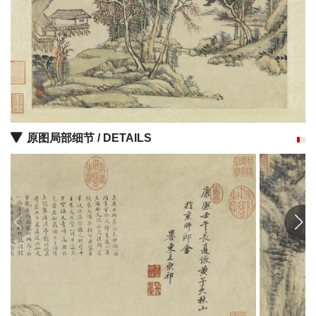
彩
|
水
彩
画
家
高
原图局部细节 / DETAILS
清
素
描
|
素
描
画
家
艺
术