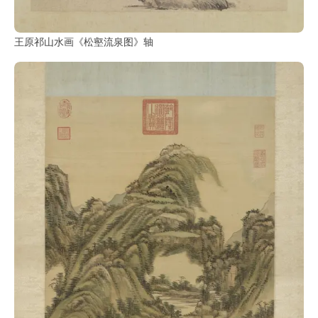
王原祁山水画《松壑流泉图》轴