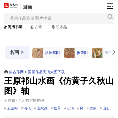
国画
集
古
作
高清书画
古籍
艺术品
网
/
JiGuZuo.COM
名画
洛神赋图
步辇图
唐宫仕
高
清
书
集古作网
>
国画作品高清大图下载
画
王原祁山水画《仿黄子久秋山
/
图》轴
Painting
&
王原祁 / 台北故宫博物院
Calligraphy
王原祁
清代
山水画
秋景
江河
树
房屋
山石
高