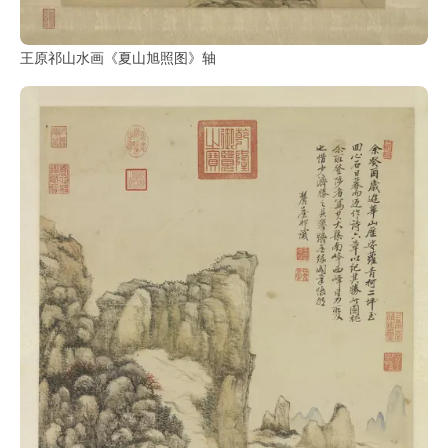
王原祁山水画《夏山旭照图》轴