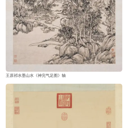
王原祁水墨山水《神完气足图》轴