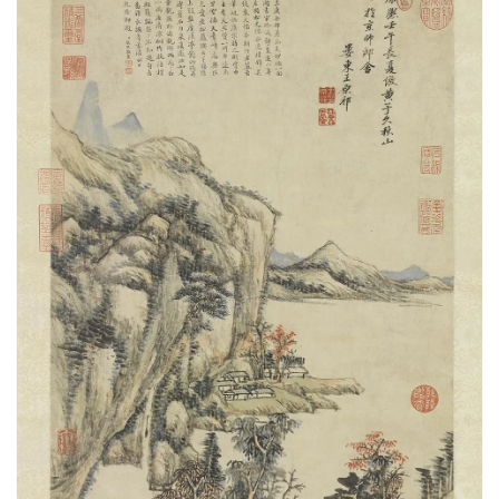
油
画
|
油
画
家
高
清
版
画
|
版
画
家
高
清
水