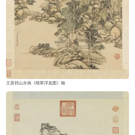
王原祁山水画《晴翠浮岚图》轴