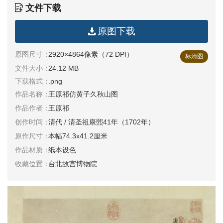
文件下载
清
书
原图下载
法
|
书
原图尺寸：
2920×4864像素（72 DPI）
标清图
法
文件大小：
24.12 MB
家
下载格式：
.png
作品名称：
王原祁仿黄子久秋山图
高
作品作者：
王原祁
清
创作时间：
清代 / 清圣祖康熙41年（1702年）
国
原作尺寸：
本幅74.3x41.2厘米
画
|
作品材质：
纸本设色
国
收藏位置：
台北故宫博物院
画
家
高
清