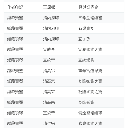
部
作者印記
王原祁
興與烟霞會
鑑藏寶璽
清內府印
三希堂精鑑璽
工
鑑藏寶璽
清內府印
石渠寶笈
具
查
鑑藏寶璽
清內府印
宜子孫
询
/
鑑藏寶璽
宣統帝
宣統御覽之寶
Tool
鑑藏寶璽
宣統帝
宣統鑑賞
Query
鑑藏寶璽
清高宗
重華宮鑑藏寶
书
鑑藏寶璽
清高宗
乾隆御賞之寶
法
鑑藏寶璽
清高宗
乾隆御覽之寶
字
典
鑑藏寶璽
清高宗
乾隆鑑賞
查
鑑藏寶璽
宣統帝
無逸齋精鑑璽
字
鑑藏寶璽
清仁宗
嘉慶御覽之寶