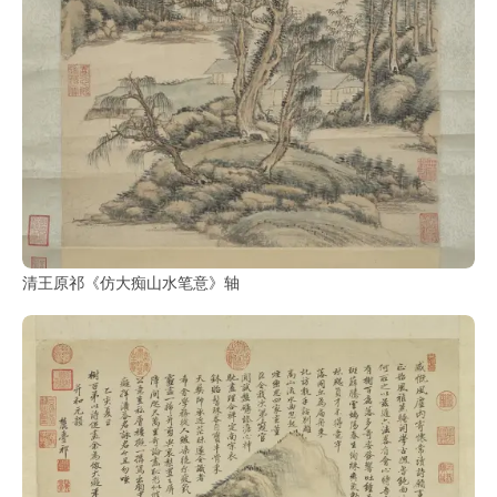
清王原祁《仿大痴山水笔意》轴