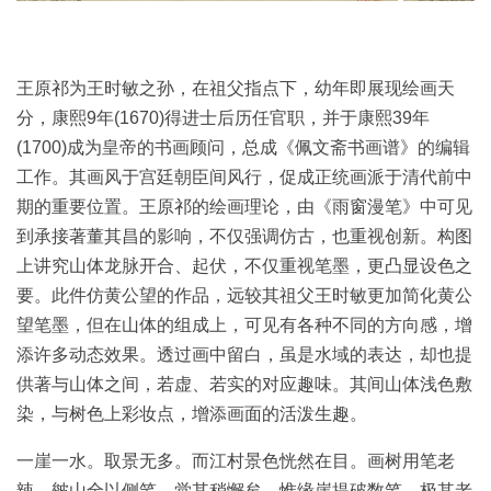
品
图
库
王原祁为王时敏之孙，在祖父指点下，幼年即展现绘画天
/
分，康熙9年(1670)得进士后历任官职，并于康熙39年
Artwork
(1700)成为皇帝的书画顾问，总成《佩文斋书画谱》的编辑
工作。其画风于宫廷朝臣间风行，促成正统画派于清代前中
铜
期的重要位置。王原祁的绘画理论，由《雨窗漫笔》中可见
器
到承接著董其昌的影响，不仅强调仿古，也重视创新。构图
上讲究山体龙脉开合、起伏，不仅重视笔墨，更凸显设色之
陶
要。此件仿黄公望的作品，远较其祖父王时敏更加简化黄公
瓷
望笔墨，但在山体的组成上，可见有各种不同的方向感，增
添许多动态效果。透过画中留白，虽是水域的表达，却也提
雕
供著与山体之间，若虚、若实的对应趣味。其间山体浅色敷
刻
染，与树色上彩妆点，增添画面的活泼生趣。
文
一崖一水。取景无多。而江村景色恍然在目。画树用笔老
具
辣。皴山全以侧笔。觉其稍懈矣。惟缘崖提破数笔。极其老