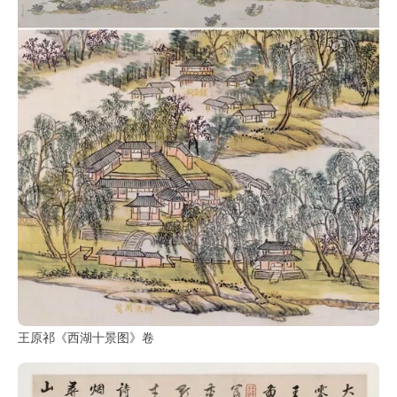
鉴
查
询
王原祁《西湖十景图》卷