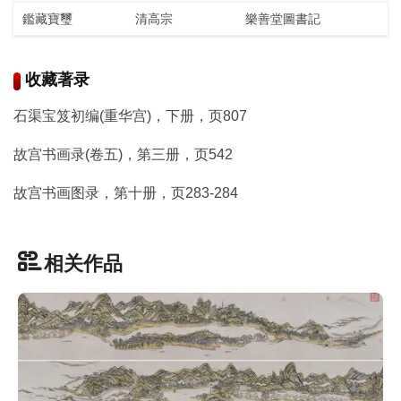
书
鑑藏寶璽
清高宗
樂善堂圖書記
法
字
组
收藏著录
连
石渠宝笈初编(重华宫)，下册，页807
带
故宫书画录(卷五)，第三册，页542
矢
故宫书画图录，第十册，页283-284
量
书
法
相关作品
字
库
篆
刻
印