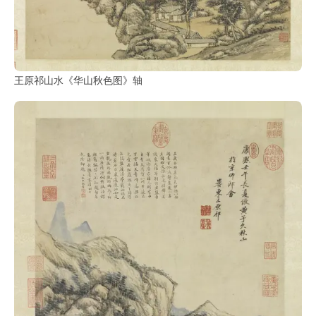
王原祁山水《华山秋色图》轴