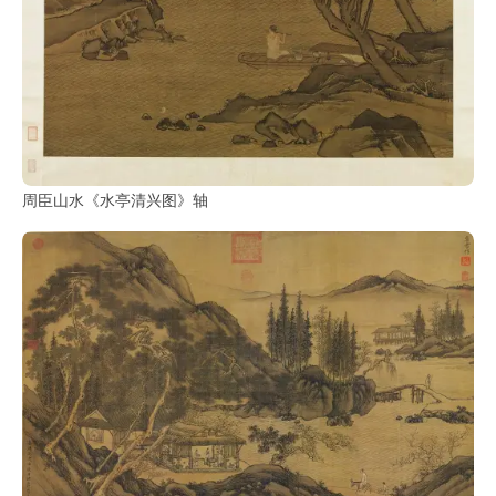
周臣山水《水亭清兴图》轴