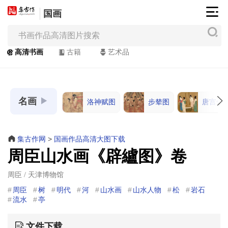
国画
集
古
作
高清书画
古籍
艺术品
网
/
JiGuZuo.COM
名画
洛神赋图
步辇图
唐宫仕
高
清
书
集古作网
>
国画作品高清大图下载
画
周臣山水画《辟纑图》卷
/
Painting
周臣 / 天津博物馆
&
周臣
树
明代
河
山水画
山水人物
松
岩石
Calligraphy
流水
亭
文件下载
高