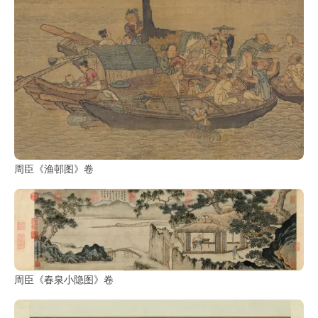
周臣《渔邨图》卷
周臣《春泉小隐图》卷