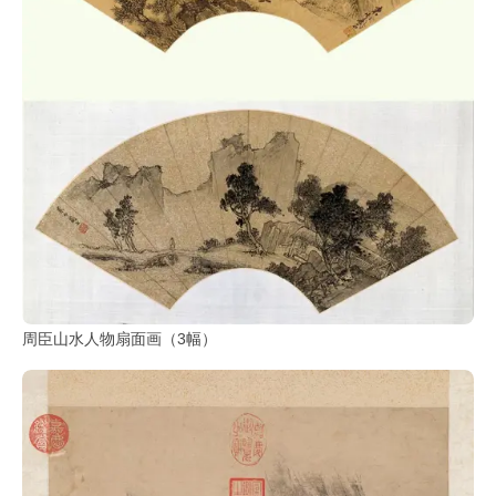
周臣山水人物扇面画（3幅）