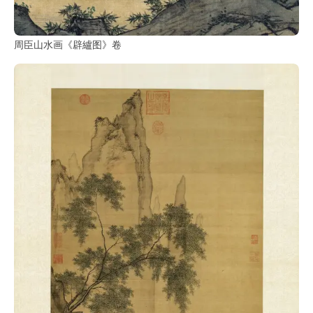
书
法
字
周臣山水画《辟纑图》卷
组
连
带
矢
量
书
法
字
库
篆
刻
印