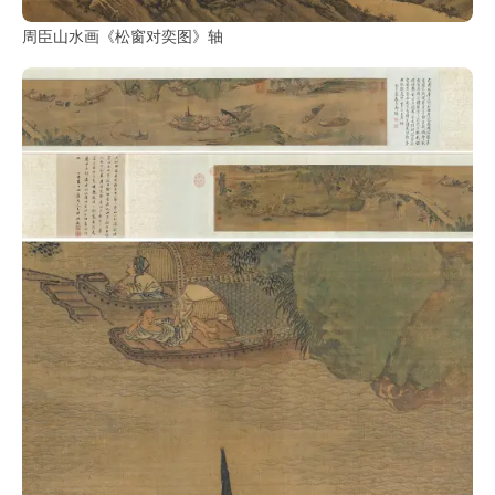
周臣山水画《松窗对奕图》轴