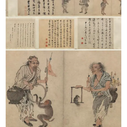
品
图
库
/
Artwork
铜
器
陶
瓷
雕
刻
文
具