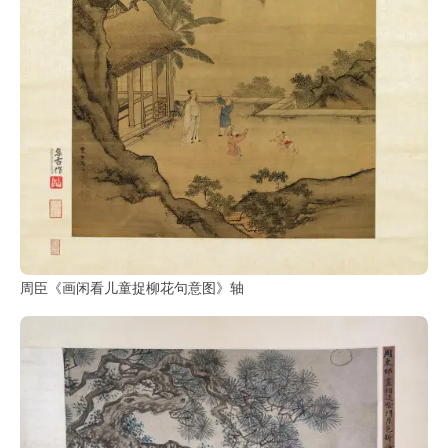
鉴
查
询
周臣《画闲看儿童捉柳花句意图》轴