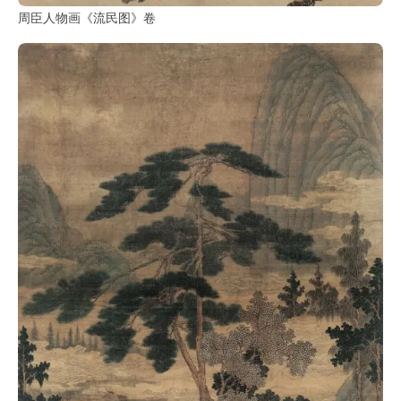
周臣人物画《流民图》卷
玉
器
漆
器
珐
琅
玛
瑙
织
品