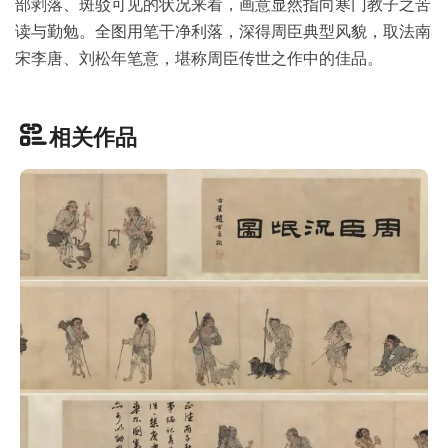
部剥落、斑驳可见的状况来看，画意显然指向寒门教子之苦
彩
|
读与勤勉。全图用笔干净利落，深得周臣典型风貌，取法南
水
宋李唐、刘松年笔意，堪称周臣传世之作中的佳品。
彩
画
家
相关作品
高
清
素
描
|
素
描
画
家
艺
术