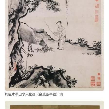
周臣水墨山水人物画《甯戚饭牛图》轴