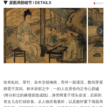
原图局部细节 / DETAILS
油
画
|
油
画
家
高
清
版
画
|
版
画
家
绘有虬松、翠竹、杂木交错掩映，旁伴一脉溪流，数间茅屋
静置于其间。林木蓊郁之中，一妇人在房舍内正专心辟纑
高
(将分析过的麻缕搓捻成线)，身旁两童子埋头攻读，后厨则
清
有女儿在忙碌炊食。从人物衣着素朴，以及敞轩窗下墙面局
水