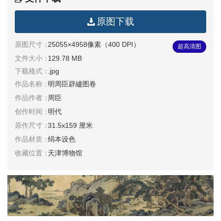
清
原图下载
书
法
|
原图尺寸：
25055×4958像素（400 DPI）
超高清图
书
文件大小：
129.78 MB
法
下载格式：
.jpg
家
作品名称：
明周臣辟纑图卷
作品作者：
周臣
高
创作时间：
明代
清
原作尺寸：
31.5x159 厘米
国
作品材质：
绢本设色
画
|
收藏位置：
天津博物馆
国
画
家
高
清