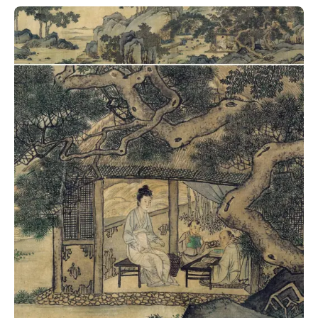
部
工
具
查
询
/
Tool
Query
书
法
字
典
查
字