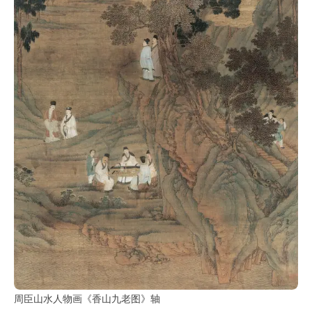
古
籍
善
本
/
Ancient
Works
经
部
史
部
子
部
周臣山水人物画《香山九老图》轴
集