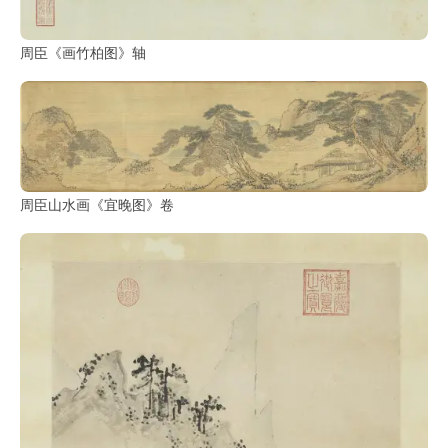
周臣《画竹柏图》轴
周臣山水画《宜晚图》卷