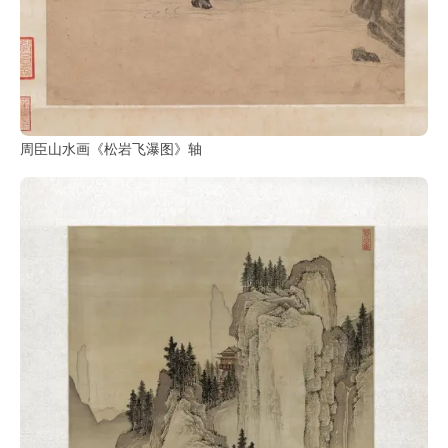
周臣山水画《松岩飞瀑图》轴