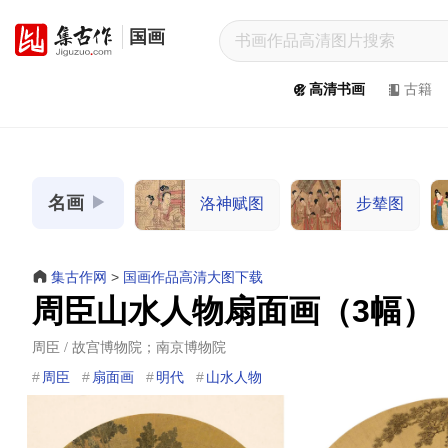
国画
集
古
高清书画
古籍
作
网
/
JiGuZuo.COM
名画
洛神赋图
步辇图
高
清
书
集古作网
>
国画作品高清大图下载
画
周臣山水人物扇面画（3幅）
/
Painting
周臣 / 故宫博物院；南京博物院
&
周臣
扇面画
明代
山水人物
Calligraphy
高