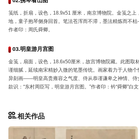
02.携琴看山图
彩
|
笺纸，折扇，设色，18.9x51 厘米，南京博物院。金笺
水
地，童子抱琴侧身回首。笔法苍浑而不滞，墨法精炼而不枯
彩
作者印：周氏舜卿。
画
家
03.明皇游月宫图
高
金笺，扇面，设色，18.6x50厘米，故宫博物院藏。此图
清
谨细腻，延续南宋精妙入微的笔墨传统。画家着力于人物个
素
异刻画——明皇高贵雍容之气度、侍从恭谨谦卑之神情、侍
描
|
款识：“东村周臣写，明皇游月宫图。”作者印：钤“舜卿”白
素
描
画
家
相关作品
艺
术