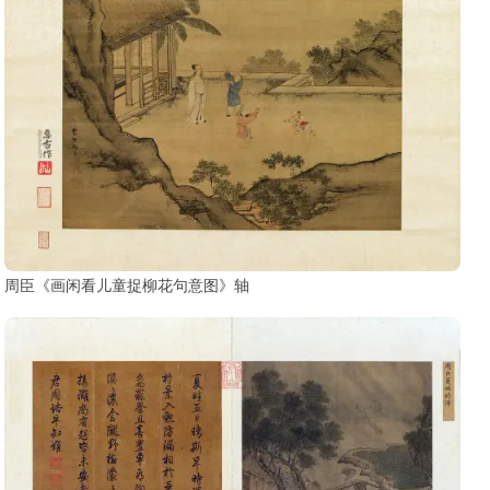
周臣《画闲看儿童捉柳花句意图》轴