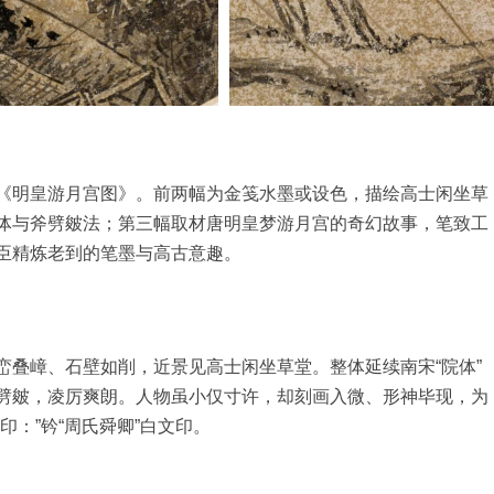
《明皇游月宫图》。前两幅为金笺水墨或设色，描绘高士闲坐草
体与斧劈皴法；第三幅取材唐明皇梦游月宫的奇幻故事，笔致工
臣精炼老到的笔墨与高古意趣。
峰峦叠嶂、石壁如削，近景见高士闲坐草堂。整体延续南宋“院体”
劈皴，凌厉爽朗。人物虽小仅寸许，却刻画入微、形神毕现，为
：”钤“周氏舜卿”白文印。