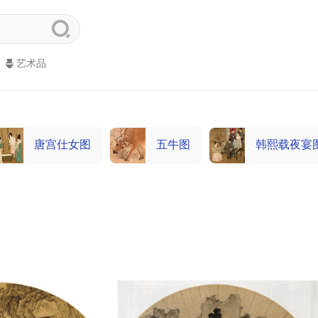
艺术品
唐宫仕女图
五牛图
韩熙载夜宴