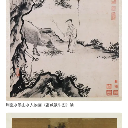
周臣水墨山水人物画《甯戚饭牛图》轴