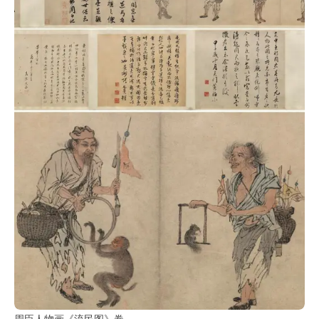
部
工
具
查
询
/
Tool
Query
书
法
字
典
查
字