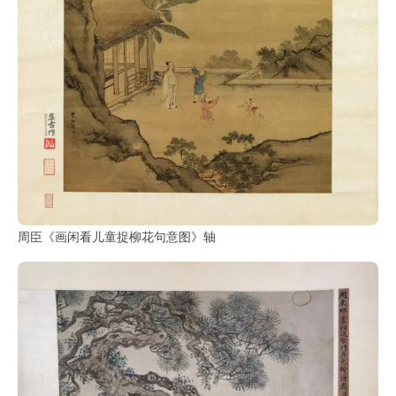
周臣《画闲看儿童捉柳花句意图》轴