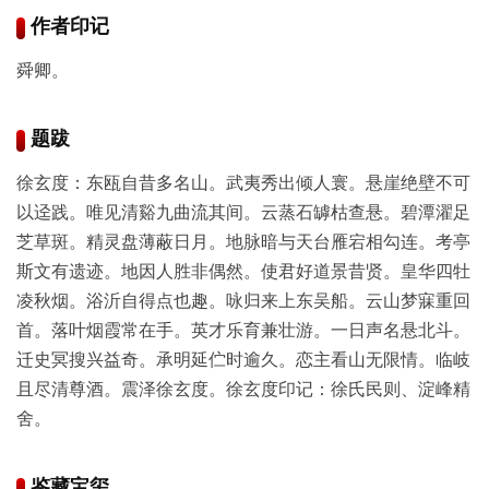
作者印记
玉
舜卿。
器
漆
题跋
器
徐玄度：东瓯自昔多名山。武夷秀出倾人寰。悬崖绝壁不可
以迳践。唯见清谿九曲流其间。云蒸石罅枯查悬。碧潭濯足
珐
芝草斑。精灵盘薄蔽日月。地脉暗与天台雁宕相勾连。考亭
琅
斯文有遗迹。地因人胜非偶然。使君好道景昔贤。皇华四牡
凌秋烟。浴沂自得点也趣。咏归来上东吴船。云山梦寐重回
玛
首。落叶烟霞常在手。英才乐育兼壮游。一日声名悬北斗。
瑙
迁史冥搜兴益奇。承明延伫时逾久。恋主看山无限情。临岐
且尽清尊酒。震泽徐玄度。徐玄度印记：徐氏民则、淀峰精
织
舍。
品
鉴藏宝玺