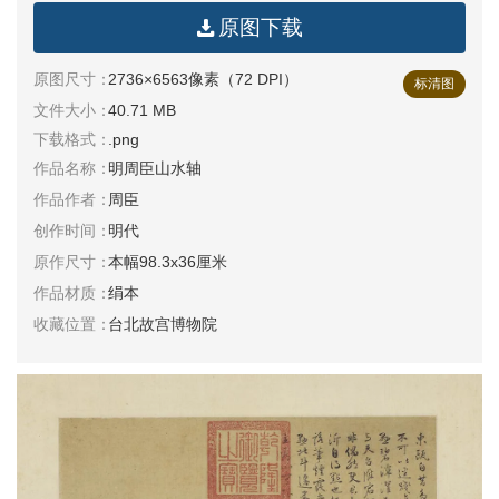
原图下载
清
书
原图尺寸：
2736×6563像素（72 DPI）
法
标清图
|
文件大小：
40.71 MB
书
下载格式：
.png
法
作品名称：
明周臣山水轴
家
作品作者：
周臣
创作时间：
明代
高
清
原作尺寸：
本幅98.3x36厘米
国
作品材质：
绢本
画
|
收藏位置：
台北故宫博物院
国
画
家
高
清