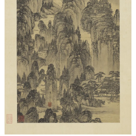
彩
|
水
彩
画
家
高
清
素
描
|
素
描
画
家
艺
术