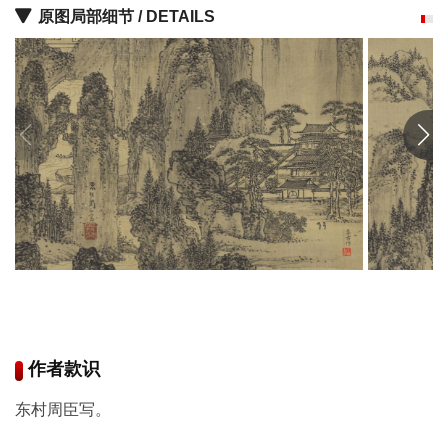
原图局部细节 / DETAILS
品
图
库
/
Artwork
铜
器
陶
瓷
雕
刻
作者款识
东村周臣写。
文
具