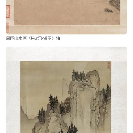
周臣山水画《松岩飞瀑图》轴