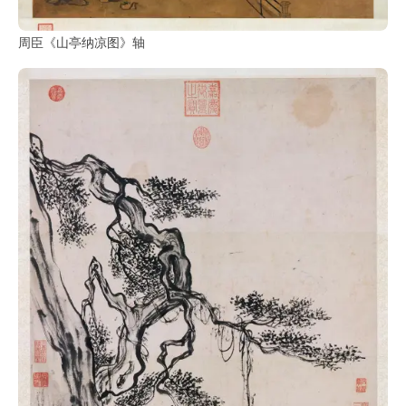
周臣《山亭纳凉图》轴