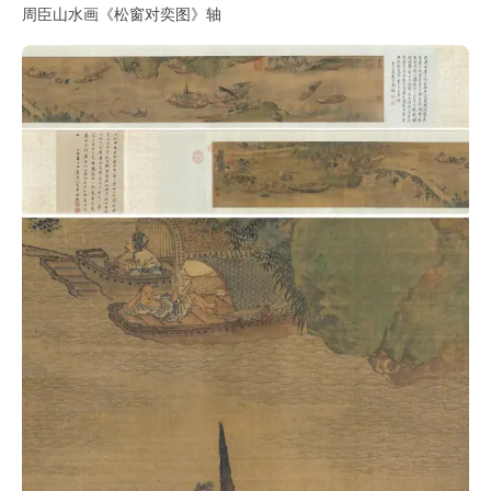
周臣山水画《松窗对奕图》轴