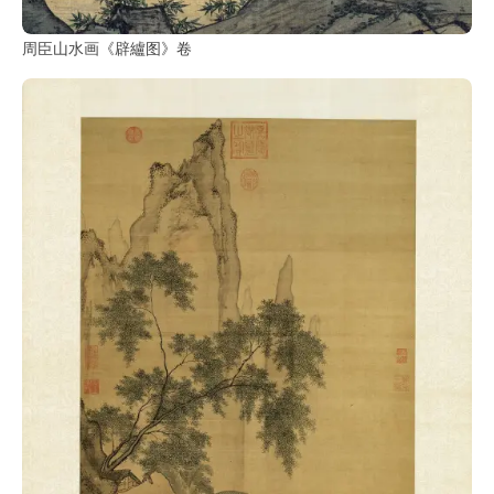
周臣山水画《辟纑图》卷