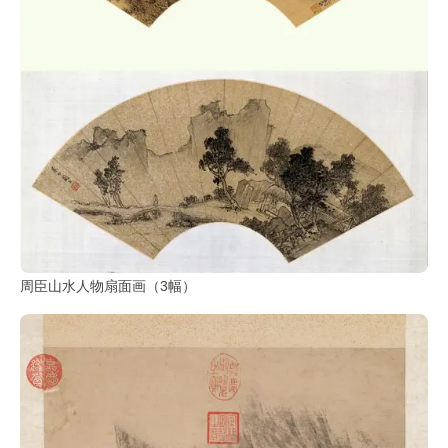
周臣山水人物扇面画（3幅）