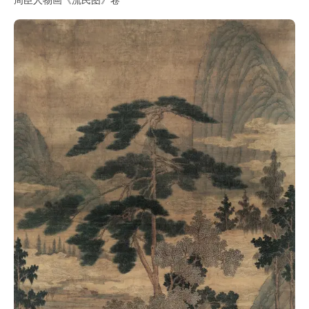
周臣人物画《流民图》卷
书
法
字
组
连
带
矢
量
书
法
字
库
篆
刻
印