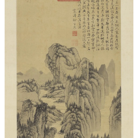
油
画
|
油
画
家
高
清
版
画
|
版
画
家
高
清
水