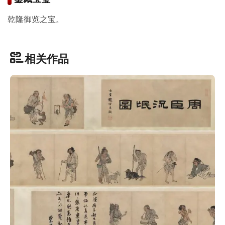
古
籍
乾隆御览之宝。
善
本
/
相关作品
Ancient
Works
经
部
史
部
子
部
集