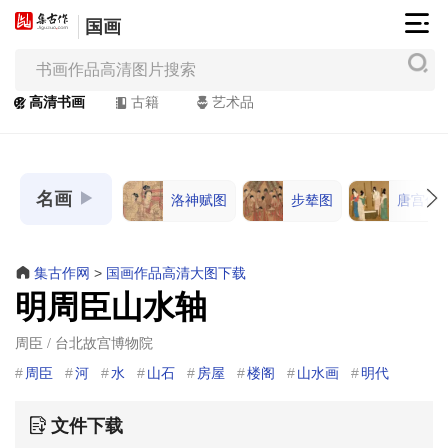
国画
集
古
作
高清书画
古籍
艺术品
网
/
JiGuZuo.COM
名画
洛神赋图
步辇图
唐宫仕
高
清
书
集古作网
>
国画作品高清大图下载
画
明周臣山水轴
/
Painting
周臣 / 台北故宫博物院
&
周臣
河
水
山石
房屋
楼阁
山水画
明代
Calligraphy
文件下载
高