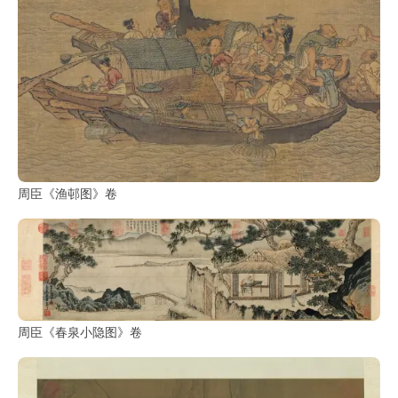
周臣《渔邨图》卷
周臣《春泉小隐图》卷