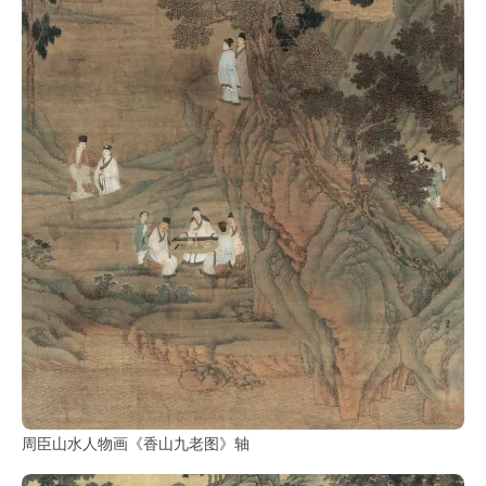
鉴
查
询
周臣山水人物画《香山九老图》轴