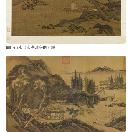
周臣山水《水亭清兴图》轴