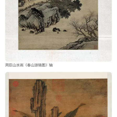
周臣山水画《春山游骑图》轴