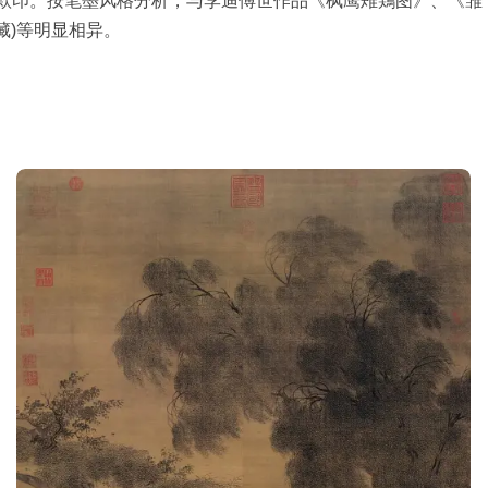
款印。按笔墨风格分析，与李迪傅世作品《枫鹰雉鶏图》、《雏
藏)等明显相异。