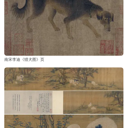
南宋李迪《猎犬图》页