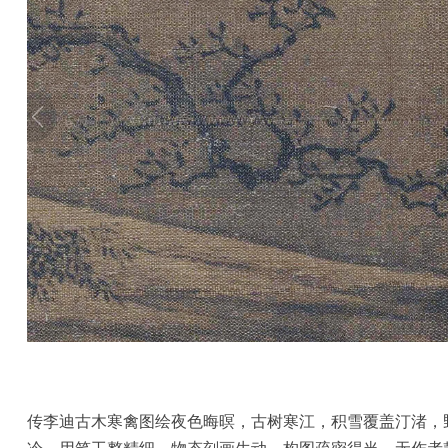
彩
|
水
彩
画
家
高
清
素
描
|
素
描
画
家
传李迪古木寒禽图绘夜色晦暝，古树寒江，积雪覆盖汀渚，
艺
术