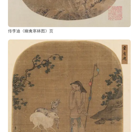
古
籍
善
本
/
传李迪《幽禽寒林图》页
Ancient
Works
经
部
史
部
子
部
集