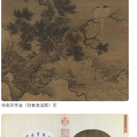
传南宋李迪《宿禽激湍图》页