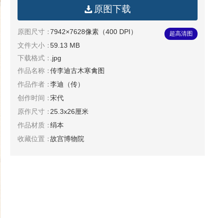
原图下载
原图尺寸：
7942×7628像素（400 DPI）
超高清图
文件大小：
59.13 MB
下载格式：
.jpg
作品名称：
传李迪古木寒禽图
作品作者：
李迪（传）
创作时间：
宋代
原作尺寸：
25.3x26厘米
作品材质：
绢本
收藏位置：
故宫博物院