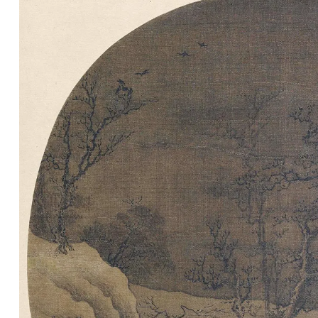
清
书
法
|
书
法
家
高
清
国
画
|
国
画
家
高
清