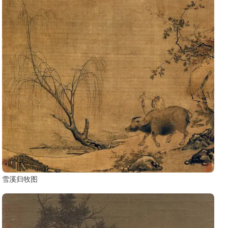
雪溪归牧图