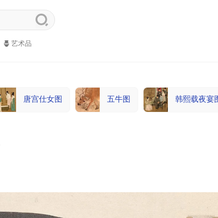
艺术品
唐宫仕女图
五牛图
韩熙载夜宴