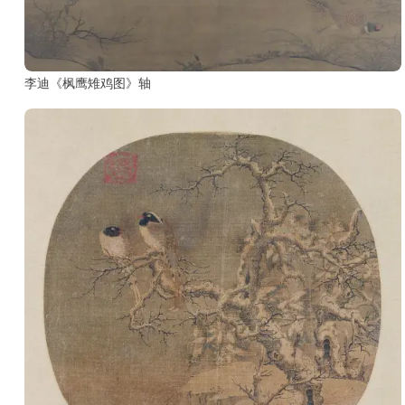
玉
器
李迪《枫鹰雉鸡图》轴
漆
器
珐
琅
玛
瑙
织
品