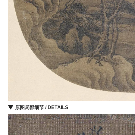
油
画
|
油
画
家
高
清
版
画
|
版
画
家
原图局部细节 / DETAILS
高
清
水