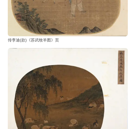
部
工
具
查
传李迪(款)《苏武牧羊图》页
询
/
Tool
Query
书
法
字
典
查
字