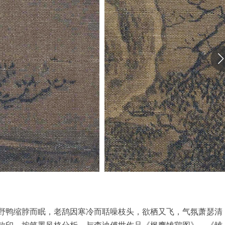
野鸭缩脖而眠，老鸹因寒冷而聒噪枝头，欲栖又飞，气氛萧瑟清