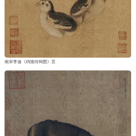
南宋李迪《鸡雏待饲图》页