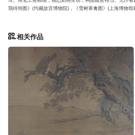
冷。用笔工整精细，物态刻画生动，构图疏密得当。无作者
品
鶏待饲图》(均藏故宫博物院)，《雪树寒禽图》(上海博物馆
图
库
/
Artwork
相关作品
铜
器
陶
瓷
雕
刻
文
具