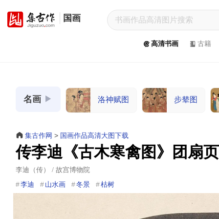
国画
集
古
高清书画
古籍
作
网
/
JiGuZuo.COM
名画
洛神赋图
步辇图
高
清
书
集古作网
>
国画作品高清大图下载
画
传李迪《古木寒禽图》团扇页
/
Painting
李迪（传） / 故宫博物院
&
李迪
山水画
冬景
枯树
Calligraphy
高