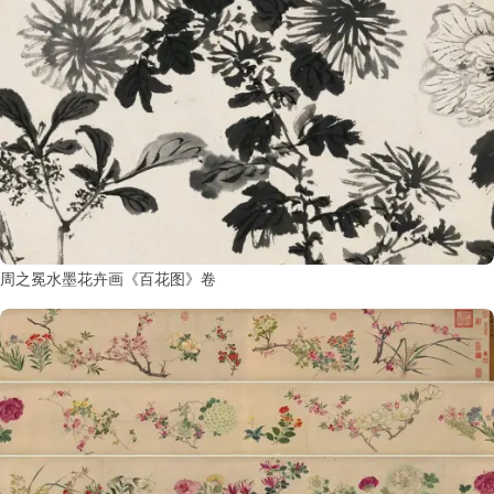
古
籍
善
本
/
Ancient
Works
经
部
周之冕水墨花卉画《百花图》卷
史
部
子
部
集