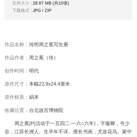
文件大小：
28.87 MB (共10张)
彩
|
下载格式：
JPG / ZIP
水
彩
画
家
作品名称：
传明周之冕写生册
高
作品作者：
周之冕（传）
清
素
创作时间：
明代
描
|
原作尺寸：
本幅22.9x24.4厘米
素
描
原作材质：
絹本
画
家
收藏位置：
台北故宫博物院
周之冕(约活动于一五四二-一六○六年)，字服卿，号少
艺
谷，江苏长洲人。生卒年不详。擅长书画，尤攻花鸟。家中
术