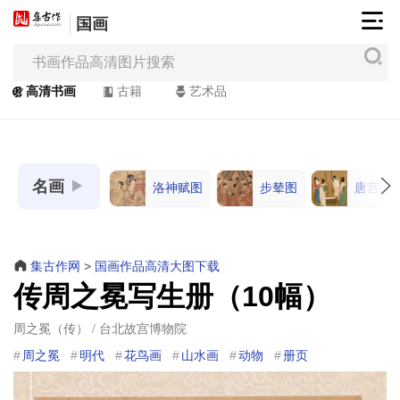
国画
集
古
作
高清书画
古籍
艺术品
网
/
JiGuZuo.COM
名画
洛神赋图
步辇图
唐宫仕
高
清
书
画
集古作网
>
国画作品高清大图下载
/
传周之冕写生册（10幅）
Painting
&
周之冕（传） / 台北故宫博物院
Calligraphy
周之冕
明代
花鸟画
山水画
动物
册页
高