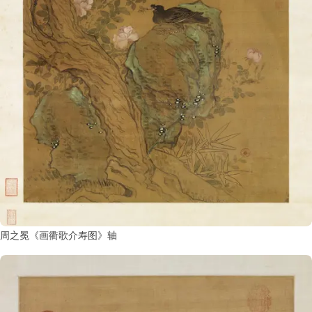
周之冕《画衢歌介寿图》轴