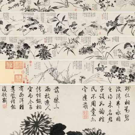
玉
器
漆
器
珐
琅
玛
瑙
织
品