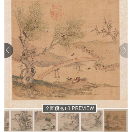
清
书
法
|
书
法
家
高
清
国
画
|
国
画
家
全图预览
PREVIEW
高
清