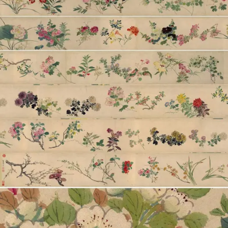
部
工
具
查
询
/
Tool
Query
书
法
字
典
查
字