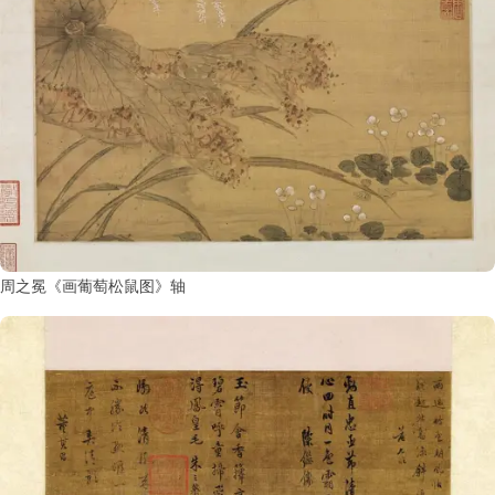
周之冕《画葡萄松鼠图》轴