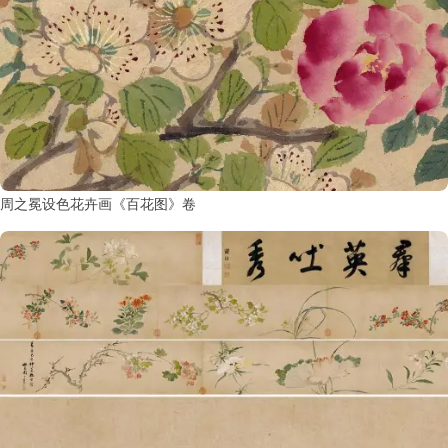
书
法
字
组
连
带
矢
周之冕设色花卉画《百花图》卷
量
书
法
字
库
篆
刻
印