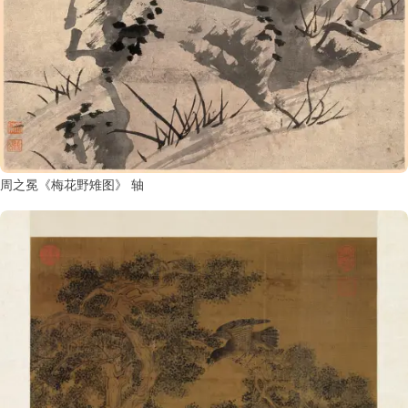
周之冕《梅花野雉图》 轴