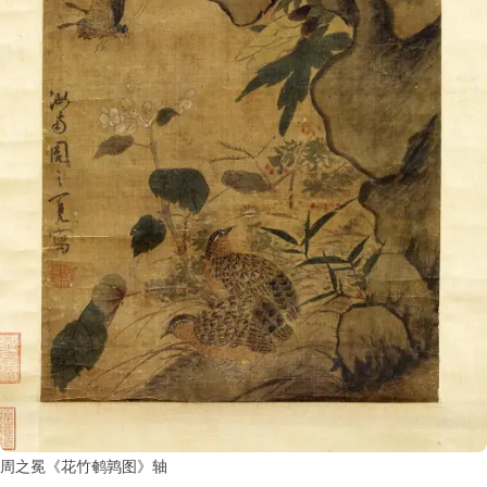
周之冕《花竹鹌鹑图》轴