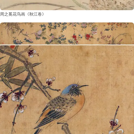
周之冕花鸟画《秋江卷》