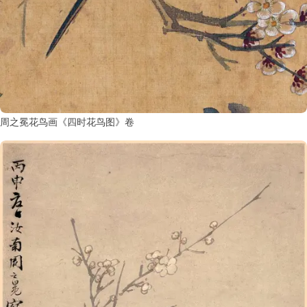
周之冕花鸟画《四时花鸟图》卷