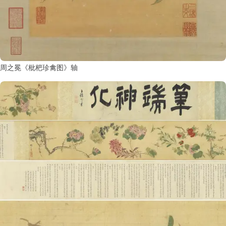
周之冕《枇杷珍禽图》轴