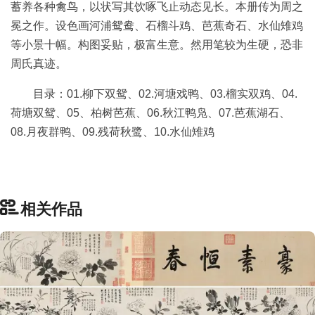
蓄养各种禽鸟，以状写其饮啄飞止动态见长。本册传为周之
品
冕之作。设色画河浦鸳鸯、石榴斗鸡、芭蕉奇石、水仙雉鸡
图
库
等小景十幅。构图妥贴，极富生意。然用笔较为生硬，恐非
/
周氏真迹。
Artwork
目录：01.柳下双鸳、02.河塘戏鸭、03.榴实双鸡、04.
荷塘双鸳、05、柏树芭蕉、06.秋江鸭凫、07.芭蕉湖石、
铜
08.月夜群鸭、09.残荷秋鹭、10.水仙雉鸡
器
陶
瓷
相关作品
雕
刻
文
具