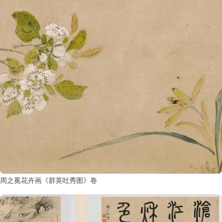
鉴
查
询
周之冕花卉画《群英吐秀图》卷