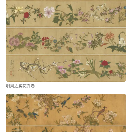
明周之冕花卉卷