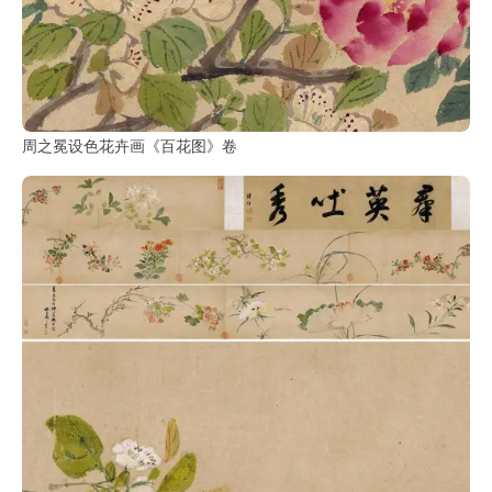
部
工
具
查
周之冕设色花卉画《百花图》卷
询
/
Tool
Query
书
法
字
典
查
字