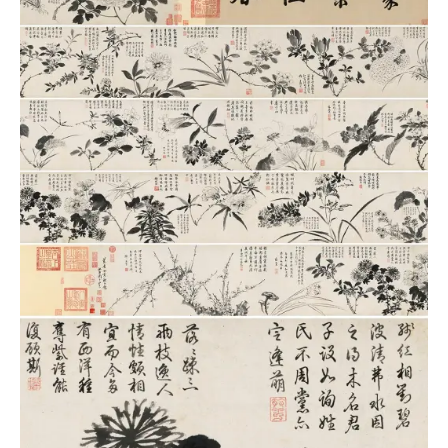
品
图
库
/
Artwork
铜
器
陶
瓷
雕
刻
文
具