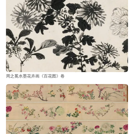
玉
器
漆
器
珐
琅
周之冕水墨花卉画《百花图》卷
玛
瑙
织
品