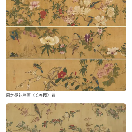
周之冕花鸟画《长春图》卷