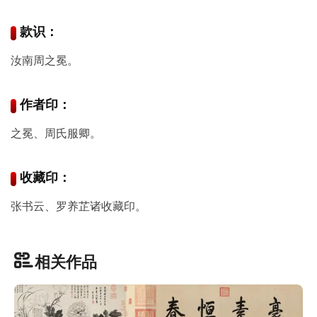
彩
|
款识：
水
彩
汝南周之冕。
画
家
作者印：
高
之冕、周氏服卿。
清
素
收藏印：
描
|
素
张书云、罗养芷诸收藏印。
描
画
家
相关作品
艺
术