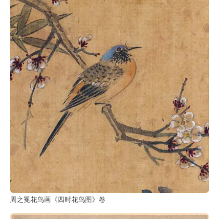
周之冕花鸟画《四时花鸟图》卷