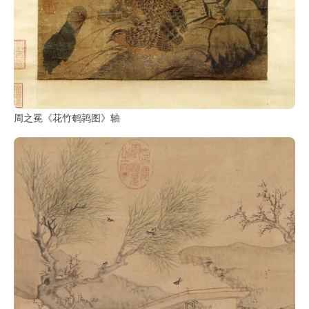
周之冕《花竹鹌鹑图》轴