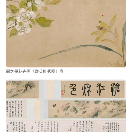
书
法
字
组
连
带
矢
量
周之冕花卉画《群英吐秀图》卷
书
法
字
库
篆
刻
印