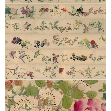
古
籍
善
本
/
Ancient
Works
经
部
史
部
子
部
集