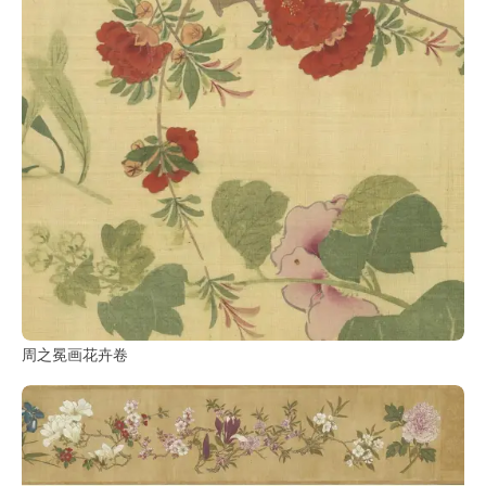
周之冕画花卉卷