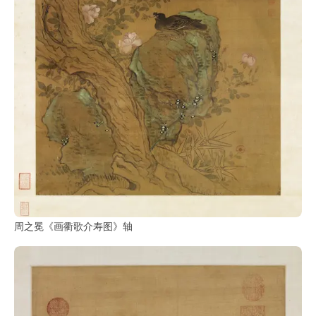
周之冕《画衢歌介寿图》轴