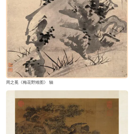
周之冕《梅花野雉图》 轴