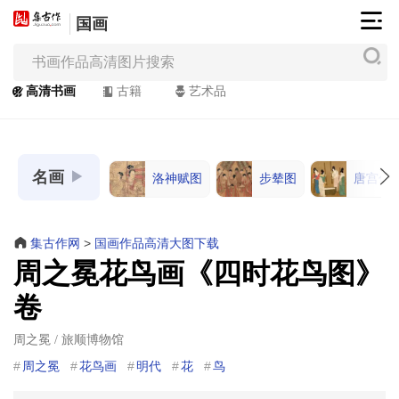
国画
集
古
作
高清书画
古籍
艺术品
网
/
JiGuZuo.COM
名画
洛神赋图
步辇图
唐宫仕
高
清
书
集古作网
>
国画作品高清大图下载
画
周之冕花鸟画《四时花鸟图》
/
卷
Painting
&
周之冕 / 旅顺博物馆
Calligraphy
周之冕
花鸟画
明代
花
鸟
高