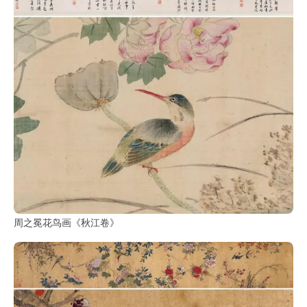
鉴
查
询
周之冕花鸟画《秋江卷》