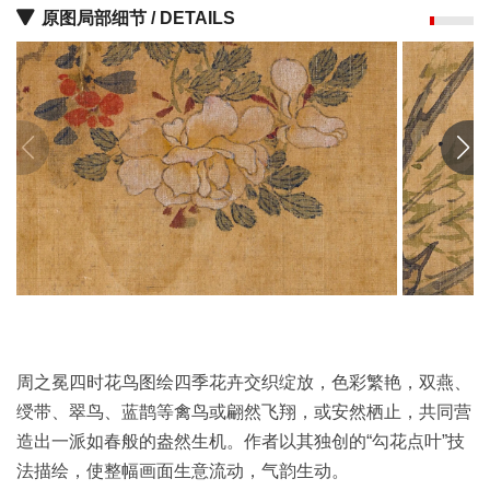
原图局部细节 / DETAILS
油
画
|
油
画
家
高
清
版
画
|
版
画
家
周之冕四时花鸟图绘四季花卉交织绽放，色彩繁艳，双燕、
绶带、翠鸟、蓝鹊等禽鸟或翩然飞翔，或安然栖止，共同营
高
造出一派如春般的盎然生机。作者以其独创的“勾花点叶”技
清
法描绘，使整幅画面生意流动，气韵生动。
水