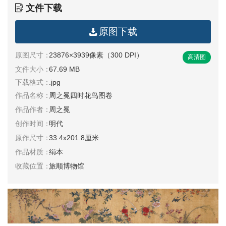
文件下载
清
书
原图下载
法
|
书
原图尺寸：
23876×3939像素（300 DPI）
高清图
法
文件大小：
67.69 MB
家
下载格式：
.jpg
作品名称：
周之冕四时花鸟图卷
高
作品作者：
周之冕
清
创作时间：
明代
国
原作尺寸：
33.4x201.8厘米
画
|
作品材质：
绢本
国
收藏位置：
旅顺博物馆
画
家
高
清