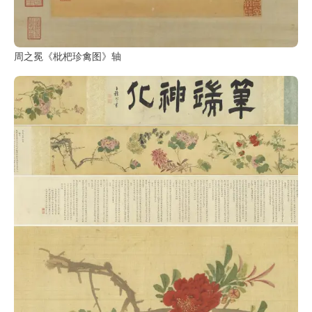
周之冕《枇杷珍禽图》轴