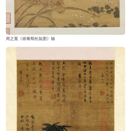
周之冕《画葡萄松鼠图》轴