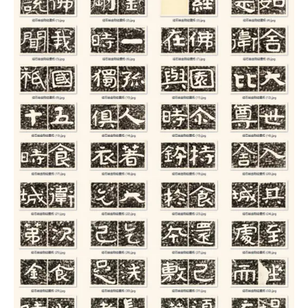
古
籍
善
本
/
Ancient
Works
经
部
史
部
子
部
集