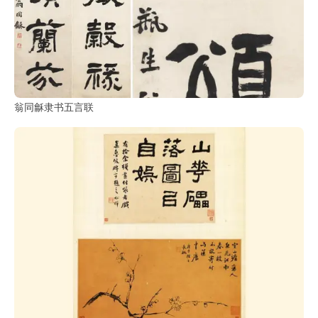
翁同龢隶书五言联