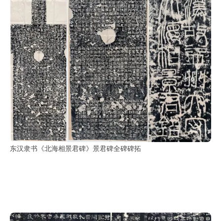
东汉隶书《北海相景君碑》景君碑全碑碑拓