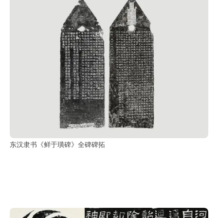
东汉隶书《鲜于璜碑》全碑碑拓