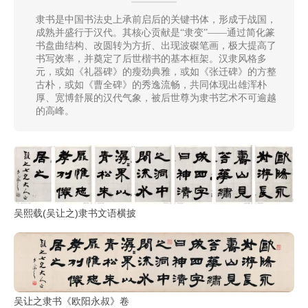
清
隶书是中国书法史上承前启后的关键书体，形成于战国，
成熟并盛行于汉代。其核心贡献是“隶变”——通过简化篆
书
书盘曲结构、改圆转为方折、出现波磔笔画，极大提高了
法
|
书写效率，并奠定了后世楷书的基本框架。汉隶风格多
书
元，或如《礼器碑》的瘦劲典雅，或如《张迁碑》的方整
古朴，或如《曹全碑》的秀逸流畅，共同体现出雄浑朴
法
厚、宽博舒展的汉代气象，被后世尊为隶书艺术不可逾越
家
的高峰。
高
清
国
画
|
吴熙载(吴让之)隶书文语横披
国
画
家
高
吴让之隶书《欧阳永叔》卷
清