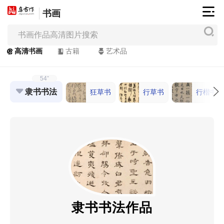
书画
集
古
作
高清书画
古籍
艺术品
网
/
54⁺
JiGuZuo.COM
隶书书法
狂草书
行草书
行楷书
高
清
书
画
/
Painting
&
Calligraphy
隶书书法作品
高