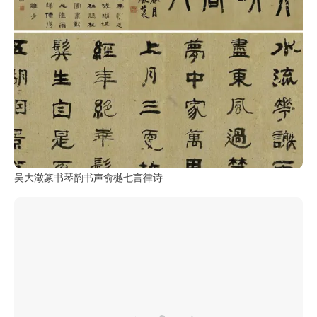
吴大澂篆书琴韵书声俞樾七言律诗