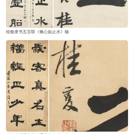
桂馥隶书五言联《脩心如止水》轴