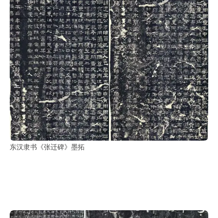
东汉隶书《张迁碑》墨拓