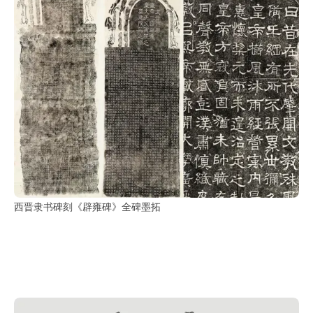
西晋隶书碑刻《辟雍碑》全碑墨拓