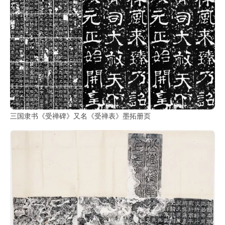
三国隶书《受禅碑》又名《受禅表》墨拓册页