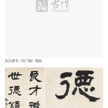
东汉隶书《石门颂》墨拓