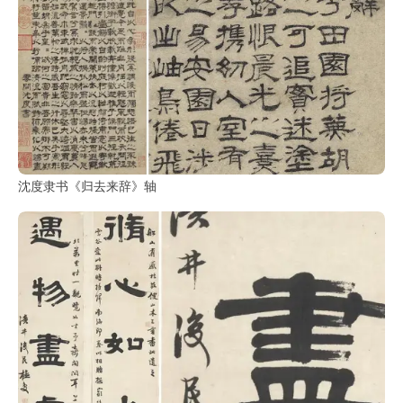
沈度隶书《归去来辞》轴