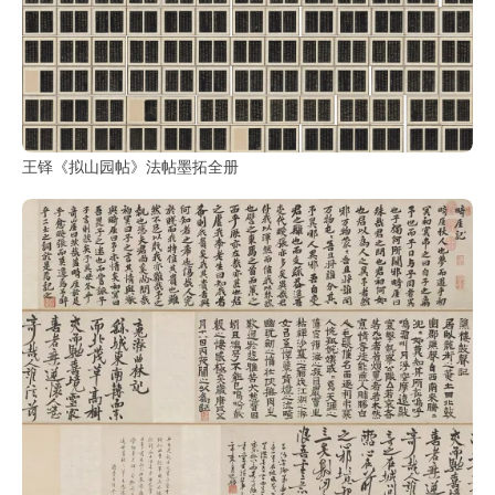
品
图
库
/
Artwork
王铎《拟山园帖》法帖墨拓全册
铜
器
陶
瓷
雕
刻
文
具