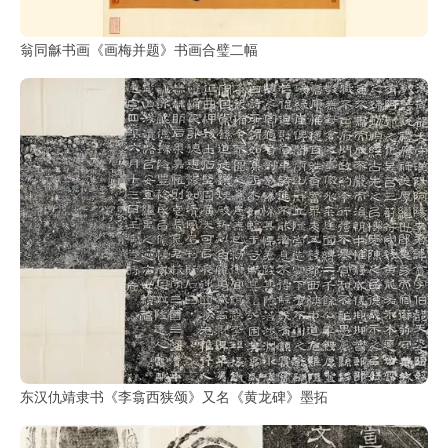
翁同龢书画《画梅并题》书画合璧二幅
东汉仇靖隶书《李翕西狭颂》又名《黄龙碑》墨拓