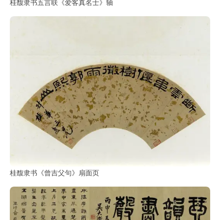
桂馥隶书五言联《爱客真名士》轴
桂馥隶书《曾吉父句》扇面页