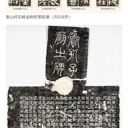
部
泰山经石峪金刚经墨拓册（共518开）
工
具
查
询
/
Tool
Query
书
法
字
典
查
字