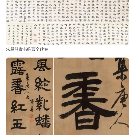
朱彝尊隶书临曹全碑卷