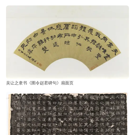
油
画
|
油
画
家
高
清
版
画
|
吴让之隶书《圉令赵君碑句》扇面页
版
画
家
高
清
水