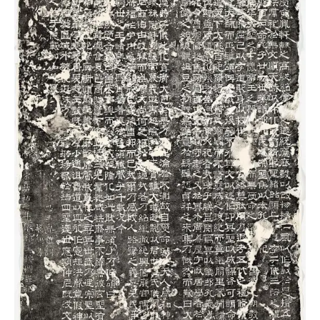
书
法
字
组
连
带
矢
量
书
法
字
库
篆
刻
印