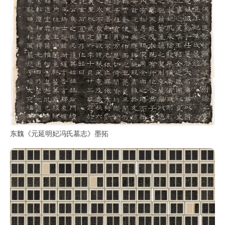
彩
|
水
彩
画
家
高
清
素
描
|
东魏《元延明妃冯氏墓志》墨拓
素
描
画
家
艺
术