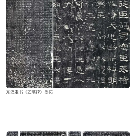
东汉隶书《乙瑛碑》墨拓