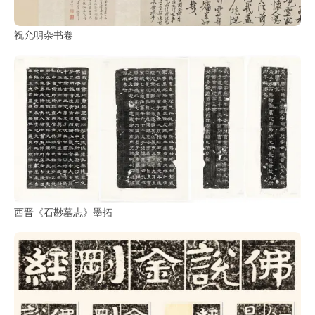
玉
祝允明杂书卷
器
漆
器
珐
琅
玛
西晋《石尠墓志》墨拓
瑙
织
品