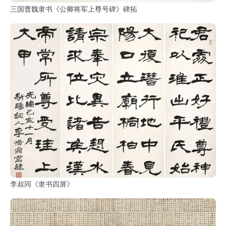
三国曹魏隶书《公卿将军上尊号碑》碑拓
李叔同《隶书四屏》