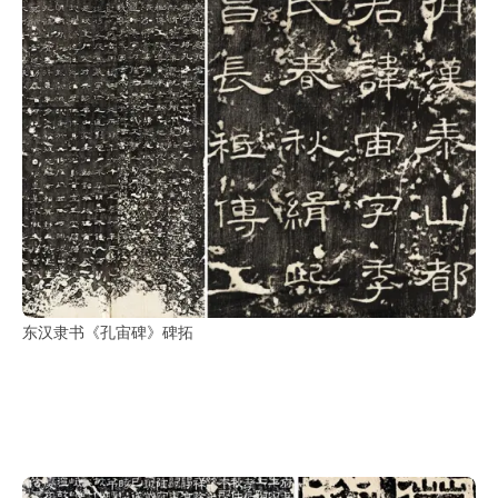
东汉隶书《孔宙碑》碑拓