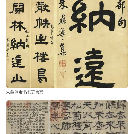
朱彝尊隶书书五言联