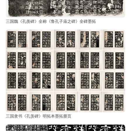
鉴
查
询
三国魏《孔羨碑》全称《鲁孔子庙之碑》全碑墨拓
三国隶书《孔羡碑》明拓本墨拓册页