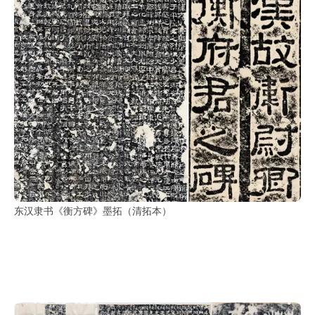
东汉隶书《衡方碑》墨拓（清拓本）