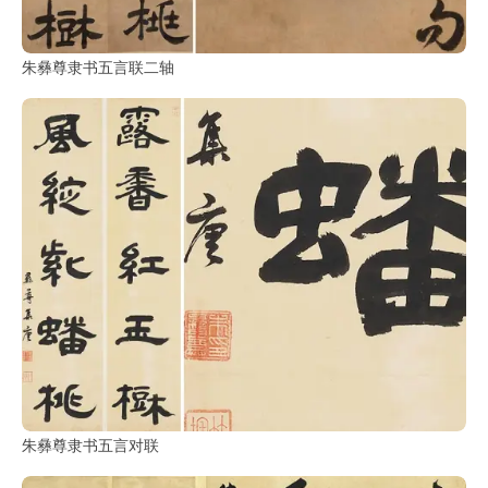
朱彝尊隶书五言联二轴
朱彝尊隶书五言对联