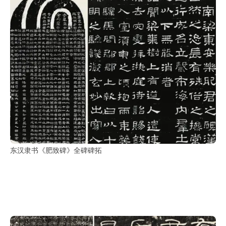
东汉隶书《肥致碑》全碑碑拓