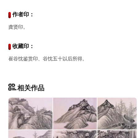
古
籍
善
作者印：
本
龚贤印。
/
Ancient
Works
收藏印：
崔谷忱鉴赏印、谷忱五十以后所得。
经
部
史
相关作品
部
子
部
集