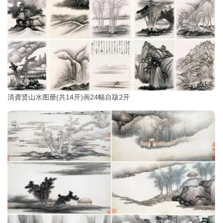
清龚贤山水图册(共14开)画24幅自跋2开