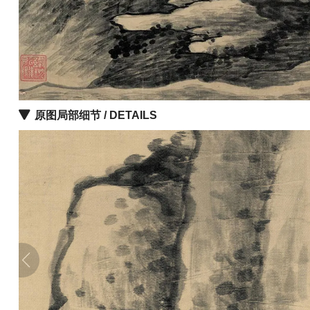
品
图
库
/
Artwork
原图局部细节 / DETAILS
铜
器
陶
瓷
雕
刻
文
具