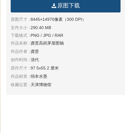
原图下载
原图尺寸：
8445×14970像素（300 DPI）
文件大小：
290.40 MB
下载格式：
PNG / JPG / RAR
作品名称：
龚贤高岗茅屋图轴
作品作者：
龚贤
创作时间：
清代
原作尺寸：
97.5x55.2 厘米
作品材质：
绢本水墨
收藏位置：
天津博物馆