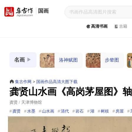
国画
集
古
高清书画
古籍
作
网
/
JiGuZuo.COM
名画
洛神赋图
步辇图
高
清
书
集古作网
>
国画作品高清大图下载
画
龚贤山水画《高岗茅屋图》轴
/
Painting
龚贤 / 天津博物馆
&
龚贤
水墨
山水画
清代
岩石
湖
树枝
房屋
Calligraphy
高