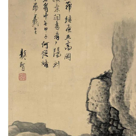
清
书
法
|
书
法
家
高
清
国
画
|
国
画
家
高
清