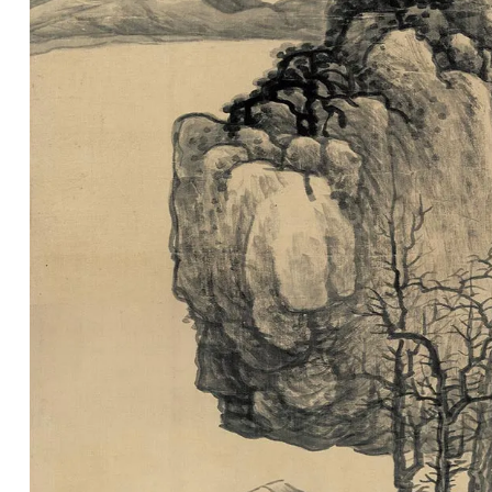
油
画
|
油
画
家
高
清
版
画
|
版
画
家
高
清
水