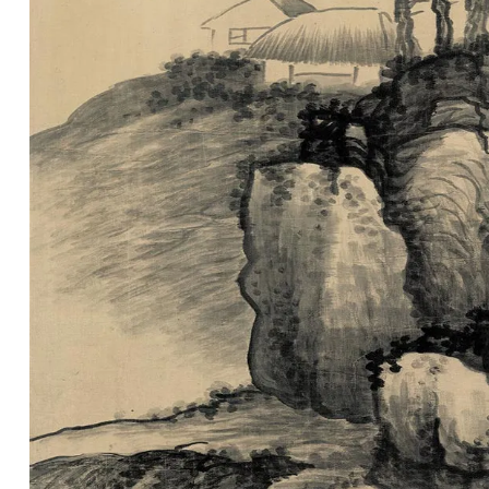
彩
|
水
彩
画
家
高
清
素
描
|
素
描
画
家
艺
术