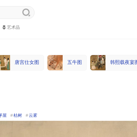
艺术品
唐宫仕女图
五牛图
韩熙载夜宴
茅屋
枯树
云雾