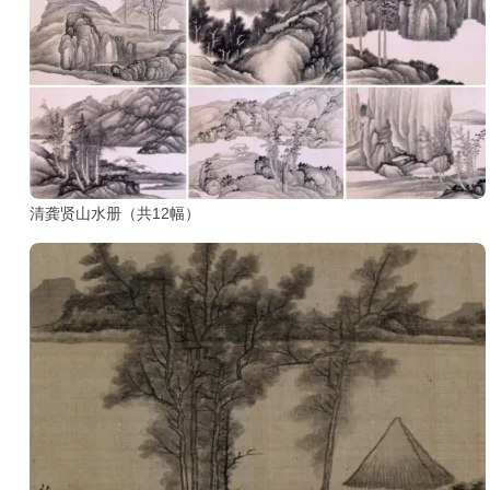
部
工
具
查
询
/
Tool
清龚贤山水册（共12幅）
Query
书
法
字
典
查
字