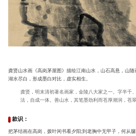
玉
器
漆
器
珐
琅
龚贤山水画《高岗茅屋图》描绘江南山水，山石高悬，山随画
湖水尽白，形成墨白对比，虚实相生。
玛
龚贤，明末清初著名画家，金陵八大家之一。字半千
瑙
法，自成一体。善山水，其笔墨劲利而苍厚潮润，苍
织
品
款识：
把茅结画在高岗，拨叶闲书看夕阳;到老胸中无甲子，何从