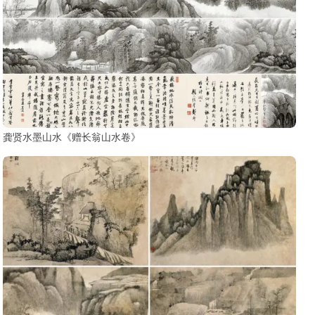
龚贤水墨山水《赠长翁山水卷》