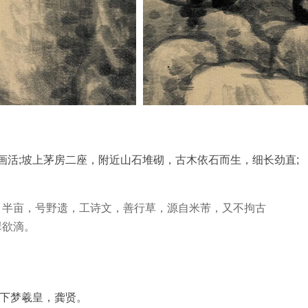
活;坡上茅房二座，附近山石堆砌，古木依石而生，细长劲直;
、半亩，号野遗，工诗文，善行草，源自米芾，又不拘古
翠欲滴。
牖下梦羲皇，龚贤。