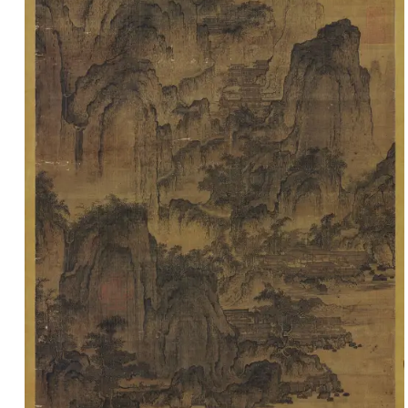
玉
器
漆
器
珐
琅
玛
瑙
织
品