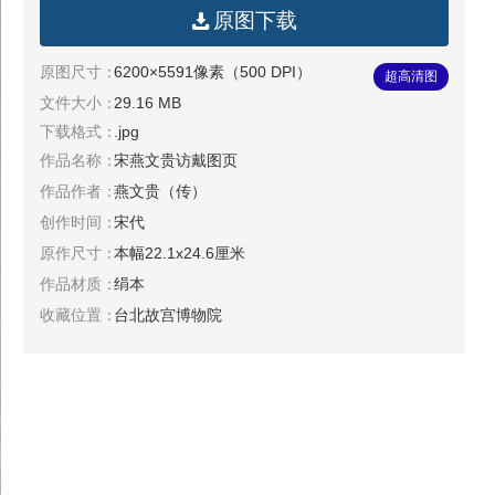
原图下载
原图尺寸：
6200×5591像素（500 DPI）
超高清图
文件大小：
29.16 MB
下载格式：
.jpg
作品名称：
宋燕文贵访戴图页
作品作者：
燕文贵（传）
创作时间：
宋代
原作尺寸：
本幅22.1x24.6厘米
作品材质：
绢本
收藏位置：
台北故宫博物院