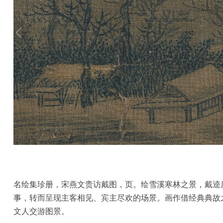
彩
|
水
彩
画
家
高
清
素
描
|
素
描
画
家
名绘集珍册，宋燕文贵访戴图，页。绘雪溪寒林之景，戴逵
事，转而呈现主客相见、宾主尽欢的场景。画作借经典典故
艺
文人交游图景。
术