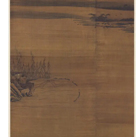
部
工
具
查
询
/
Tool
Query
书
法
字
典
查
字