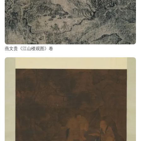
燕文贵《江山楼观图》卷