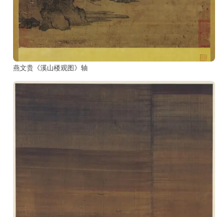
古
籍
善
本
/
Ancient
Works
燕文贵《溪山楼观图》轴
经
部
史
部
子
部
集