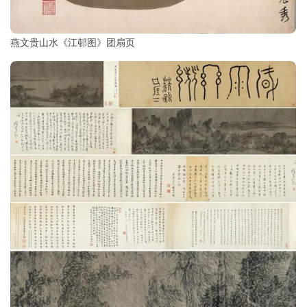
燕文贵山水《江邨图》团扇页