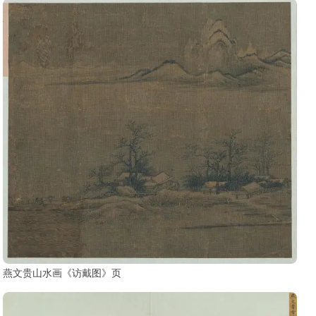
燕文贵山水画《访戴图》页