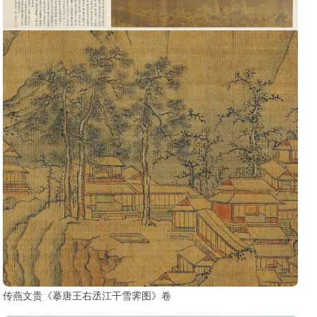
传燕文贵《摹唐王右丞江干雪霁图》卷