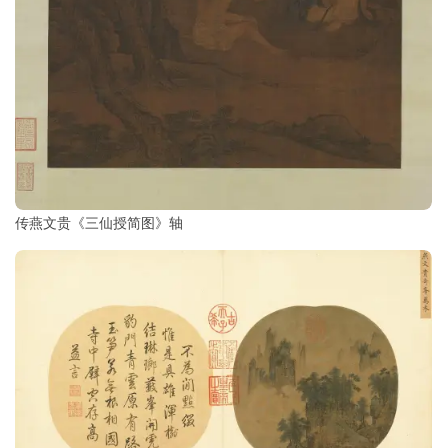
传燕文贵《三仙授简图》轴