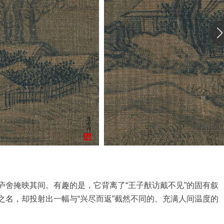
庐舍掩映其间。有趣的是，它背离了“王子猷访戴不见”的固有叙
之名，却投射出一幅与“兴尽而返”截然不同的、充满人间温度的