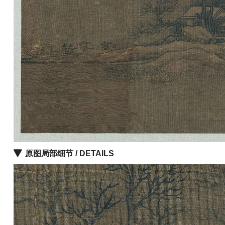
油
画
|
油
画
家
高
清
版
画
|
版
原图局部细节 / DETAILS
画
家
高
清
水