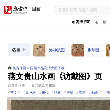
国画
集
古
高清书画
古籍
作
网
/
JiGuZuo.COM
名画
洛神赋图
步辇图
高
清
书
集古作网
>
国画作品高清大图下载
画
燕文贵山水画《访戴图》页
/
Painting
燕文贵（传） / 台北故宫博物院
&
燕文贵
山水画
宋代
枯树
房屋
江河
山峰
小船
Calligraphy
高