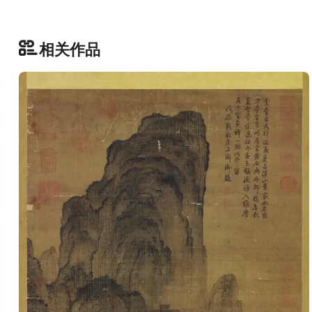
品
图
库
相关作品
/
Artwork
铜
器
陶
瓷
雕
刻
文
具