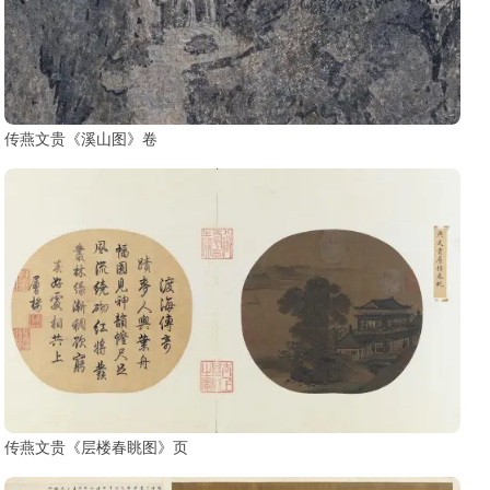
传燕文贵《溪山图》卷
传燕文贵《层楼春眺图》页