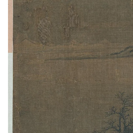
清
书
法
|
书
法
家
高
清
国
画
|
国
画
家
高
清