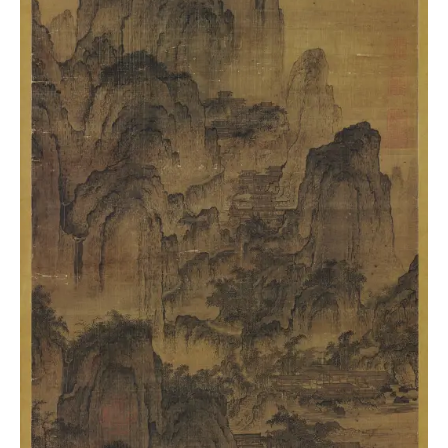
玉
器
漆
器
珐
琅
玛
瑙
织
品