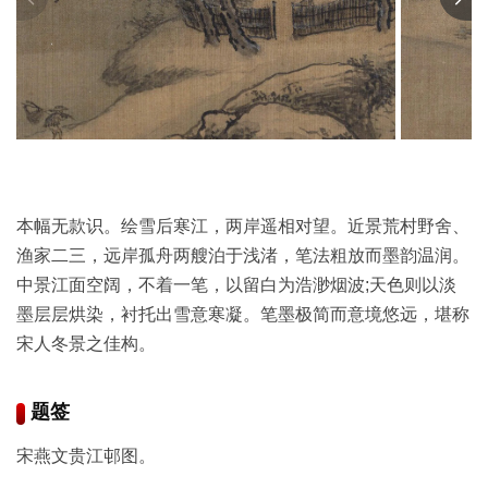
彩
|
水
彩
画
家
高
清
本幅无款识。绘雪后寒江，两岸遥相对望。近景荒村野舍、
素
渔家二三，远岸孤舟两艘泊于浅渚，笔法粗放而墨韵温润。
描
|
中景江面空阔，不着一笔，以留白为浩渺烟波;天色则以淡
素
墨层层烘染，衬托出雪意寒凝。笔墨极简而意境悠远，堪称
描
宋人冬景之佳构。
画
家
题签
宋燕文贵江邨图。
艺
术