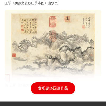
王翚《仿燕文贵秋山萧寺图》山水页
清·王翚《仿燕文贵山水》页
发现更多国画作品