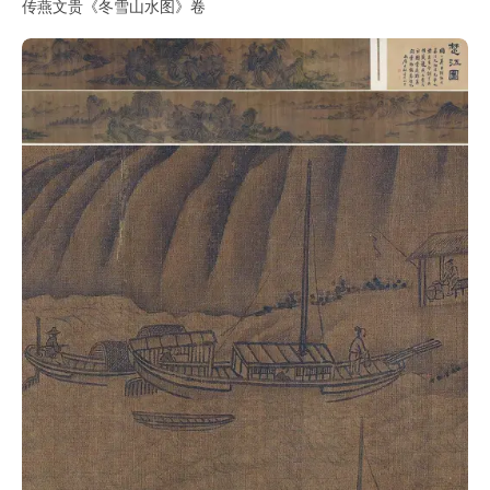
传燕文贵《冬雪山水图》卷