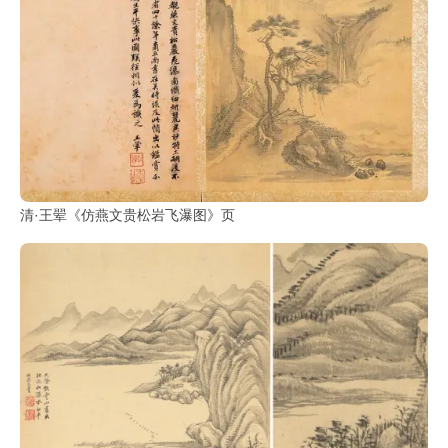
清·王翚《仿燕文贵松岩飞瀑图》页