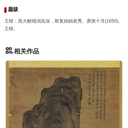
品
题跋
图
库
王铎：燕大帧细润高深，斯复娟娟老秀。庚寅十月(1650)。
/
王铎。
Artwork
铜
相关作品
器
陶
瓷
雕
刻
文
具