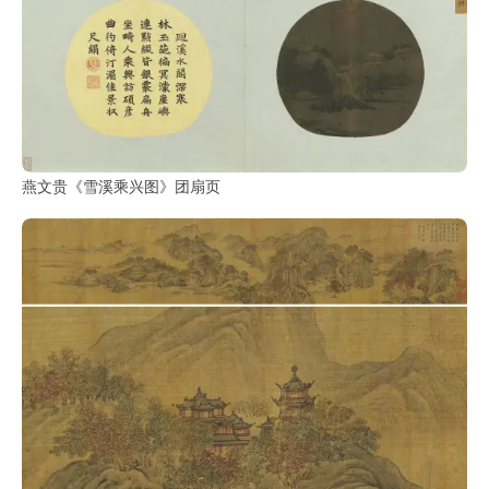
燕文贵《雪溪乘兴图》团扇页