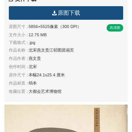
清
原图下载
书
法
|
原图尺寸：
5856×5525像素（300 DPI）
高清图
书
文件大小：
12.75 MB
法
下载格式：
.jpg
家
作品名称：
北宋燕文贵江邨图团扇页
作品作者：
燕文贵
高
创作时间：
北宋
清
原作尺寸：
本幅24.1x25.4 厘米
国
作品材质：
绢本
画
|
收藏位置：
大都会艺术博物馆
国
画
家
高
清