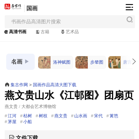
国画
集
古
作
高清书画
古籍
艺术品
网
/
JiGuZuo.COM
名画
洛神赋图
步辇图
唐宫仕
高
清
书
集古作网
>
国画作品高清大图下载
画
燕文贵山水《江邨图》团扇页
/
Painting
燕文贵 / 大都会艺术博物馆
&
江河
枯树
树枝
燕文贵
山水画
宋代
篱笆
Calligraphy
茅屋
小船
文件下载
高