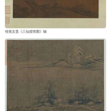
传燕文贵《三仙授简图》轴