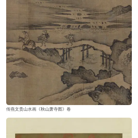
传燕文贵山水画《秋山萧寺图》卷