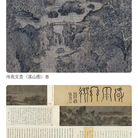
书
法
字
组
连
带
矢
量
书
传燕文贵《溪山图》卷
法
字
库
篆
刻
印