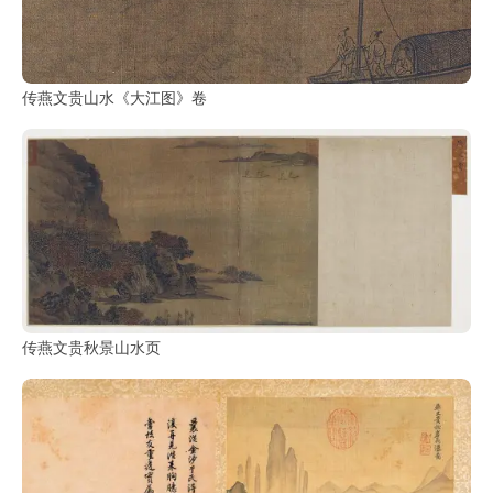
传燕文贵山水《大江图》卷
传燕文贵秋景山水页