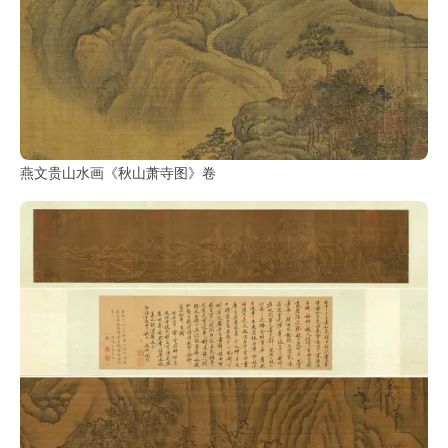
燕文贵山水画《秋山萧寺图》卷