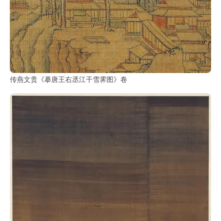
传燕文贵《摹唐王右丞江干雪霁图》卷