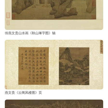
传燕文贵山水画《秋山琳宇图》轴
燕文贵《云阁风楼图》页