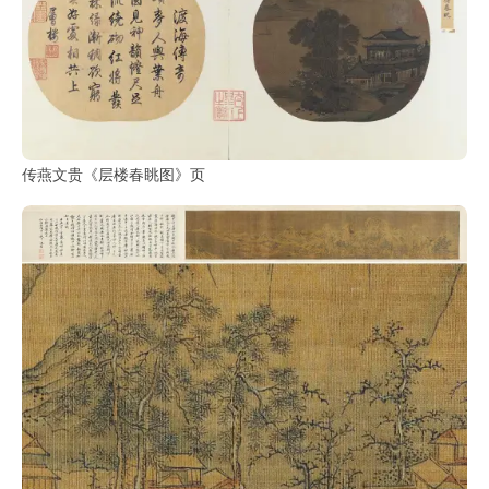
传燕文贵《层楼春眺图》页