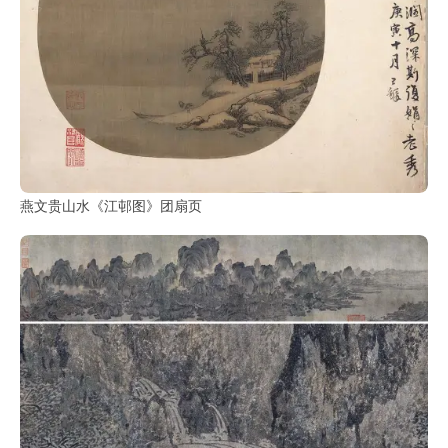
部
工
具
查
询
/
Tool
燕文贵山水《江邨图》团扇页
Query
书
法
字
典
查
字