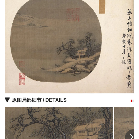
油
画
|
油
画
家
高
清
版
画
|
版
画
原图局部细节 / DETAILS
家
高
清
水