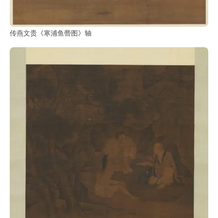
传燕文贵《寒浦鱼罾图》轴