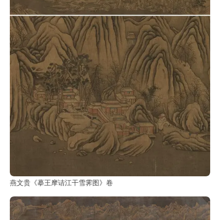
燕文贵《摹王摩诘江干雪霁图》卷