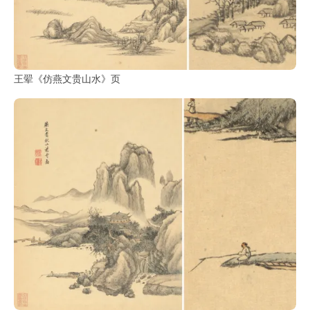
王翚《仿燕文贵山水》页