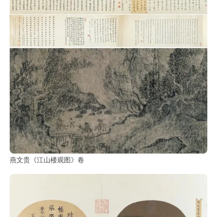
鉴
查
询
燕文贵《江山楼观图》卷