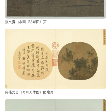
燕文贵山水画《访戴图》页
传燕文贵《奇峰万木图》团扇页