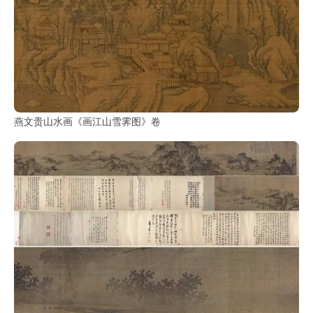
燕文贵山水画《画江山雪霁图》卷