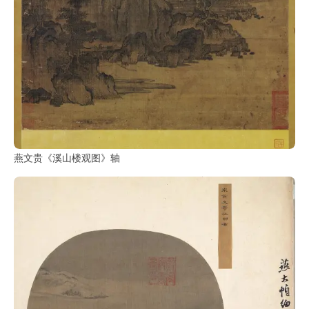
古
籍
善
本
/
Ancient
Works
经
部
燕文贵《溪山楼观图》轴
史
部
子
部
集