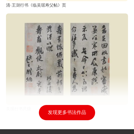
清·王澍行书《临吴琚寿父帖》页
吴琚行书尺牍
发现更多书法作品