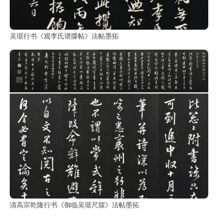
鉴
查
询
吴琚行书《观李氏谱牒帖》法帖墨拓
清高宗乾隆行书《御临吴琚尺牍》法帖墨拓