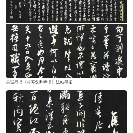
部
工
具
查
询
/
Tool
Query
书
吴琚行书《与寿父判寺书》法帖墨拓
法
字
典
查
字