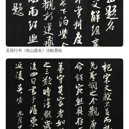
书
法
字
组
连
带
吴琚行书《焦山题名》法帖墨拓
矢
量
书
法
字
库
篆
刻
印