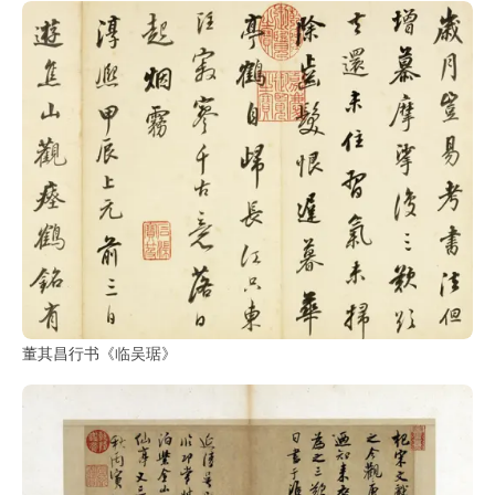
董其昌行书《临吴琚》