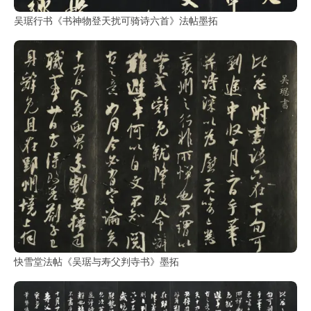
古
籍
吴琚行书《书神物登天扰可骑诗六首》法帖墨拓
善
本
/
Ancient
Works
经
部
史
部
子
快雪堂法帖《吴琚与寿父判寺书》墨拓
部
集