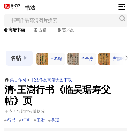
书法
集
古
作
高清书画
古籍
艺术品
网
/
JiGuZuo.COM
名帖
三希帖
兰亭序
快雪时晴
高
清
书
集古作网
>
书法作品高清大图下载
画
清·王澍行书《临吴琚寿父
/
帖》页
Painting
&
王澍 / 台北故宫博物院
Calligraphy
行书
行草
王澍
吴琚
高