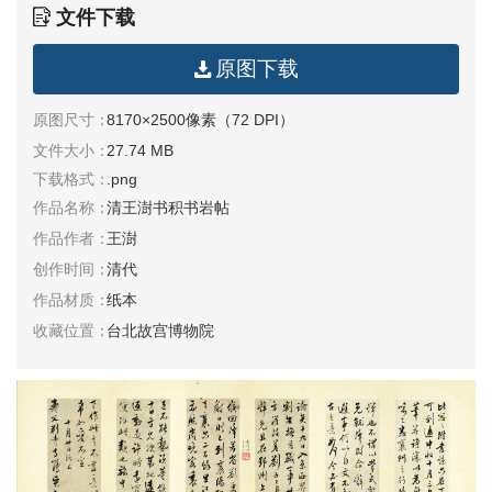
文件下载
清
书
原图下载
法
|
书
原图尺寸：
8170×2500像素（72 DPI）
法
文件大小：
27.74 MB
家
下载格式：
.png
作品名称：
清王澍书积书岩帖
高
作品作者：
王澍
清
创作时间：
清代
国
作品材质：
纸本
画
|
收藏位置：
台北故宫博物院
国
画
家
高
清