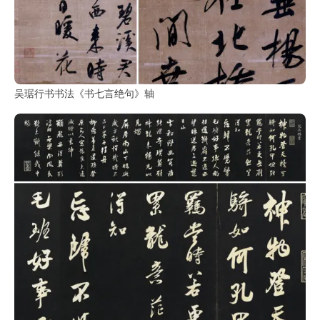
玉
器
漆
吴琚行书书法《书七言绝句》轴
器
珐
琅
玛
瑙
织
品