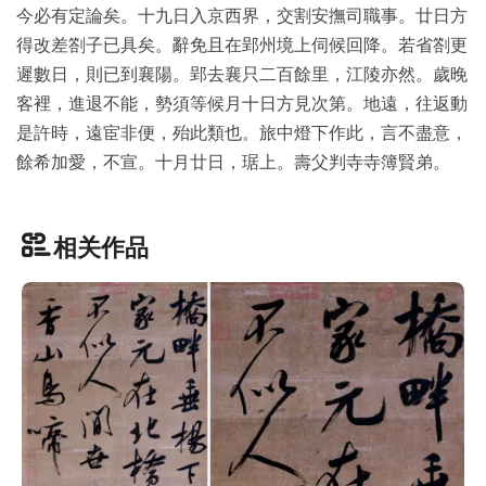
今必有定論矣。十九日入京西界，交割安撫司職事。廿日方
品
得改差劄子已具矣。辭免且在郢州境上伺候回降。若省劄更
图
库
遲數日，則已到襄陽。郢去襄只二百餘里，江陵亦然。歲晚
/
客裡，進退不能，勢須等候月十日方見次第。地遠，往返動
Artwork
是許時，遠宦非便，殆此類也。旅中燈下作此，言不盡意，
餘希加愛，不宣。十月廿日，琚上。壽父判寺寺簿賢弟。
铜
器
相关作品
陶
瓷
雕
刻
文
具