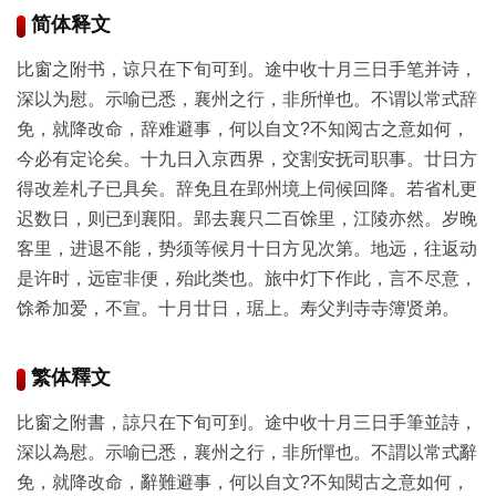
彩
简体释文
|
水
比窗之附书，谅只在下旬可到。途中收十月三日手笔并诗，
彩
深以为慰。示喻已悉，襄州之行，非所惮也。不谓以常式辞
画
免，就降改命，辞难避事，何以自文?不知阅古之意如何，
家
今必有定论矣。十九日入京西界，交割安抚司职事。廿日方
得改差札子已具矣。辞免且在郢州境上伺候回降。若省札更
高
迟数日，则已到襄阳。郢去襄只二百馀里，江陵亦然。岁晚
清
客里，进退不能，势须等候月十日方见次第。地远，往返动
素
是许时，远宦非便，殆此类也。旅中灯下作此，言不尽意，
描
|
馀希加爱，不宣。十月廿日，琚上。寿父判寺寺簿贤弟。
素
描
画
繁体釋文
家
比窗之附書，諒只在下旬可到。途中收十月三日手筆並詩，
深以為慰。示喻已悉，襄州之行，非所憚也。不謂以常式辭
艺
免，就降改命，辭難避事，何以自文?不知閱古之意如何，
术