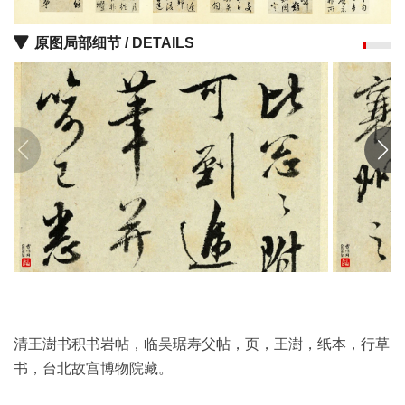
油
画
原图局部细节 / DETAILS
|
油
画
家
高
清
版
画
|
版
画
家
清王澍书积书岩帖，临吴琚寿父帖，页，王澍，纸本，行草
高
书，台北故宫博物院藏。
清
水