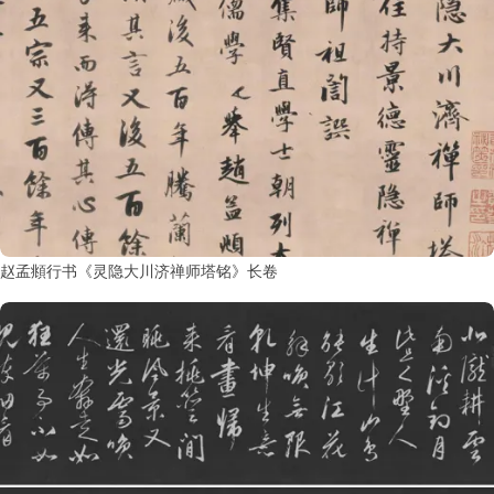
赵孟頫行书《灵隐大川济禅师塔铭》长卷