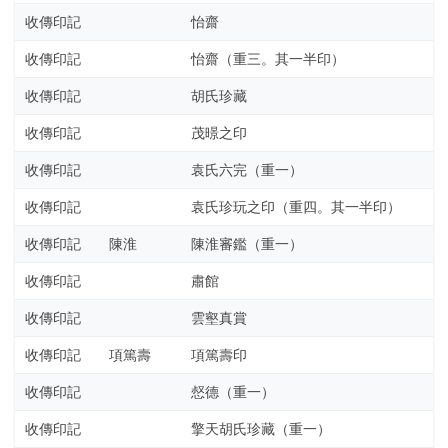
收傳印記
怡齋
收傳印記
怡齋（重三。其一半印）
收傳印記
胡氏珍藏
收傳印記
茂暻之印
收傳印記
袁氏六完（重一）
收傳印記
袁氏珍玩之印（重四。其一半印）
收傳印記
陳淮
陳淮審鑑（重一）
收傳印記
肅館
收傳印記
雲壑真賞
收傳印記
項篤壽
項篤壽印
收傳印記
惄德（重一）
收傳印記
擎天胡氏珍藏（重一）