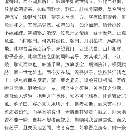
虛御風。而不知其所止。飄飄乎如遺世獨立。羽化而登仙。
於是飲酒樂甚。扣舷而歌之。歌曰。桂棹兮蘭槳。擊空明兮
玉
遡流光。渺渺兮於懷。望美人兮天一方。客有吹洞蕭者。倚
器
歌而和之。其聲烏烏然。如怨如慕。如泣如愬。餘音嫋嫋。
不絕如縷。舞幽壑之潛蛟。泣孤舟之嫠婦。蘇子愀然。正襟
漆
危坐。而問客曰。何為其然也。客曰。月明星稀。烏鵲南
器
飛。此非曹孟德之詩乎。東望夏口。西望武昌。山川相繆。
鬱乎蒼蒼。此非孟德之困於周郎者乎。方其破荊州。下江
珐
陵。順流而東也。舳艫千里。旌旗蔽空。釃酒臨江。橫槊賦
琅
詩。固一世之雄也。而今安在哉。況吾與子。漁樵於江渚之
上。侶魚蝦而友糜鹿。駕一葉之扁舟。舉匏尊以相屬。寄蜉
玛
蝣於天地。渺滄海之一粟。感吾生之須臾。羨長江之無窮。
瑙
挾飛仙以遨遊。抱明月而長終。知不可乎驟得。托遺響於悲
風。蘇子曰。客亦知夫水與月乎。逝者如斯。而未嘗往也。
织
盈虛者如代。而卒莫消長也。蓋將自其變者而觀之。則天地
品
曾不能一瞬。自其不變者而觀之。則物與我皆無盡也。而又
何羨乎。且夫天地之間。物各有主。苟非吾之所有。雖一豪