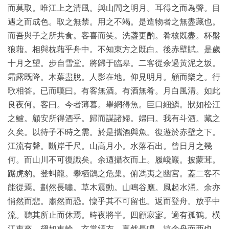
古
而莫取。唯江上之清風。與山間之明月。耳得之而為聲。目
籍
遇之而成色。取之無禁。用之不竭。是造物者之無盡藏也。
善
本
而吾與子之所共食。客喜而笑。洗盞更酌。肴核既盡。杯盤
/
狼藉。相與枕藉乎舟中。不知東方之既白。後赤壁賦。是歲
Ancient
十月之望。步自雪堂。將歸于臨皋。二客從余過黃泥之坂。
Works
霜露既降。木葉盡脫。人影在地。仰見明月。顧而樂之。行
歌相答。已而嘆曰。有客無酒。有酒無肴。月白風清。如此
经
良夜何。客曰。今者薄暮。舉網得魚。巨口細鱗。狀如松江
部
之鱸。顧安所得酒乎。歸而謀諸婦。婦曰。我有斗酒。藏之
久矣。以待子不時之需。於是攜酒與魚。復遊於赤壁之下。
史
江流有聲。斷岸千尺。山高月小。水落石出。曾日月之幾
部
何。而山川不可復識矣。余迺攝衣而上。履巉巖。披蒙茸。
踞虎豹。登虯龍。攀栖鶻之危巢。俯馮夷之幽宮。蓋二客不
子
能從焉。劃然長嘯。草木震動。山鳴谷應。風起水涌。余亦
部
悄然而悲。肅然而恐。懍乎其不可留也。返而登舟。放乎中
流。聽其所止而休焉。時夜將半。四顧寂寥。適有孤鶴。橫
集
江東來。翅如車輪。玄裳縞衣。戛然長鳴。掠余舟而西也。