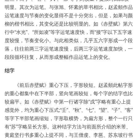
明显。其次为运笔。与张旭、怀素的草书相比，赵孟頫作品
运笔速度与节奏的变化显得不是十分突出，但是，如果与颜
柳的楷书相比，其变化还是比较明显的。如《赤壁赋》第六
行中“水光”、“所如凌”等字运笔速度快，而“接”字以下五字速
度较慢，节奏变化小。与此相类似，几乎五六字形成一个段
落，往往前两三字运笔速度慢，后两三字运笔速度加快，一
段段循环往复，从而形成整幅作品运笔上的变化。
结字
《前后赤壁赋》重心下压，字形较短。赵孟頫此帖字形
的重心都集中在下半部，竖向笔画较短，每个字的结字也比
较扁平。如《赤壁赋》中第一行诸字除“戌”字略有重心上提
感觉外，均为重心下压式;“壬”、“秋”、“七”、“望”、“子”、“客”
等字下半部笔画缩短，字形取横势，为扁方形，整个一行只
有“苏”字略呈长方形。这种结字方法与前面所介绍的米芾、
黄庭坚行书多重心上提不同，与王僧虔、李邕、苏东坡行书