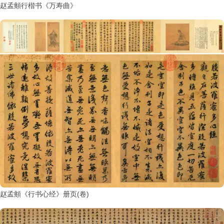
赵孟頫行楷书《万寿曲》
赵孟頫《行书心经》册页(卷)