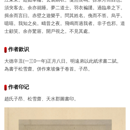
部
須臾客去。余亦就睡。夢二道士。羽衣褊躚。過臨皋之下。
揖余而言曰。赤壁之遊樂乎。問其姓名。俛而不答。烏乎。
工
噫嘻。我知之矣。疇昔之夜。飛鳴而過我者。非子也邪。道
具
士顧笑。余亦驚寤。開戶視之。不見其處。
查
询
/
作者款识
Tool
大德辛丑(一三0一年)正月八日。明遠弟以此紙求書二賦。
Query
為書于松雪齋。併作東坡像于卷首。子昂。
书
法
作者印记
字
趙氏子昂、松雪齋、天水郡圖書印。
典
查
字