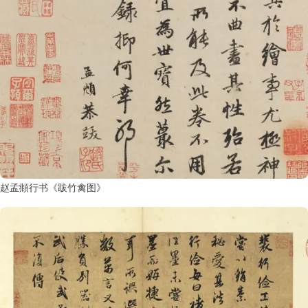
赵孟頫行书《跋竹禽图》