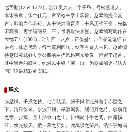
品
赵孟頫(1254-1322)，浙江吴兴人，字子昂，号松雪道人。
图
本宋宗室，宋亡仕元，官至翰林学士承旨。赵孟頫提倡复
库
古，影响当代甚钜。其书法力追晋唐，书风历经三变，先临
/
宋高宗，再学锺繇及二王，最后取法李邕。赵孟頫写此作在
Artwork
大德五年(1301)，时年四十八岁，正值盛年。作品笔笔细节
讲究，体态优雅，行气流利圆转，结字有晋人古风。赵孟頫
铜
特意以苏轼好友李公麟的白描风格画东坡像一幅置于起首，
器
其中黑色的腰带，纯然以中锋「写」出，为赵孟頫之书法入
画理论最精彩的实践。
陶
瓷
释文
雕
赤壁賦。壬戌之秋。七月既望。蘇子與客泛舟遊于赤壁之
刻
下。清風徐來。水波不興。舉酒屬客。誦明月之詩。歌窈窕
之章。少焉。月出於東山之上。徘徊於斗牛之間。白露橫
文
江。水光接天。縱一葦之所如。凌萬頃之茫然。浩浩乎如馮
具