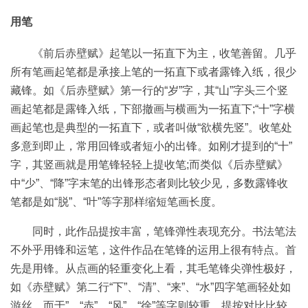
用笔
《前后赤壁赋》起笔以一拓直下为主，收笔善留。几乎
所有笔画起笔都是承接上笔的一拓直下或者露锋入纸，很少
藏锋。如《后赤壁赋》第一行的“岁”字，其“山”字头三个竖
画起笔都是露锋入纸，下部撤画与横画为一拓直下;“十”字横
画起笔也是典型的一拓直下，或者叫做“欲横先竖”。收笔处
多意到即止，常用回锋或者短小的出锋。如刚才提到的“十”
字，其竖画就是用笔锋轻轻上提收笔;而类似《后赤壁赋》
中“少”、“降”字末笔的出锋形态者则比较少见，多数露锋收
笔都是如“脱”、“叶”等字那样缩短笔画长度。
同时，此作品提按丰富，笔锋弹性表现充分。书法笔法
不外乎用锋和运笔，这件作品在笔锋的运用上很有特点。首
先是用锋。从点画的轻重变化上看，其毛笔锋尖弹性极好，
如《赤壁赋》第二行“下”、“清”、“来”、“水”四字笔画轻处如
游丝，而于”、“赤”、“风”、“徐”等字则较重，提按对比比较