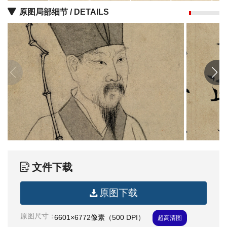
油
原图局部细节 / DETAILS
画
|
油
画
家
高
清
版
画
|
版
画
文件下载
家
原图下载
高
清
原图尺寸：
6601×6772像素（500 DPI）
超高清图
水