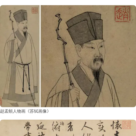
赵孟頫人物画《苏轼画像》