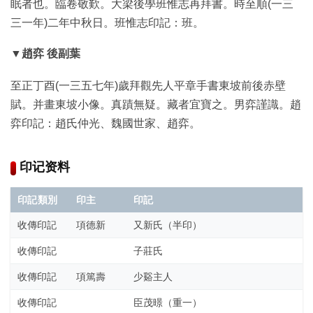
眠者也。臨卷敬歎。大梁後學班惟志再拜書。時至順(一三
三一年)二年中秋日。班惟志印記：班。
▼趙弈 後副葉
至正丁酉(一三五七年)歲拜觀先人平章手書東坡前後赤壁
賦。并畫東坡小像。真蹟無疑。藏者宜寶之。男弈謹識。趙
弈印記：趙氏仲光、魏國世家、趙弈。
印记资料
印記類別
印主
印記
收傳印記
項德新
又新氏（半印）
收傳印記
子莊氏
收傳印記
項篤壽
少谿主人
收傳印記
臣茂暻（重一）