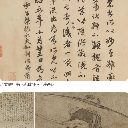
赵孟頫行书《题跋怀素论书帖》