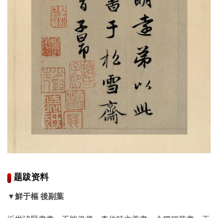
鉴
查
询
题跋资料
▼鮮于樞 後副葉