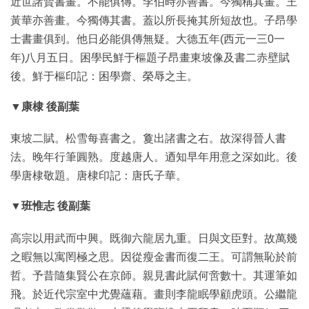
近世諸賢書畫。不能俱傳。李伯時亦善書。今獨稱其畫。王
黃華亦善畫。今獨傳其書。蓋以所長掩其所短故也。子昂學
士書畫俱到。他日必能俱傳無疑。大德五年(西元一三0一
年)八月五日。困學民鮮于樞題子昂畫東坡像及書二赤壁賦
後。鮮于樞印記：困學齋、榮辱之主。
▼康棣 後副葉
東坡二賦。松雪每喜書之。敻出諸書之右。故深得晉人書
法。晚年行筆圓熟。度越唐人。迺知早年用意之深如此。後
學唐棣敬題。唐棣印記：唐氏子華。
▼班惟志 後副葉
高宗以用武而中興。既御六龍居九重。日與文臣對。故萬幾
之暇無以寓罔極之思。因從瘦金書而復二王。可謂無恥於前
哲。予昔隨集賢公在京師。親見書此賦何啻數十。其運筆如
飛。於近代宗室中尤覺蘊藉。畫則李龍眠學顧虎頭。公繼龍