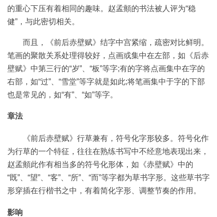
的重心下压有着相同的趣味。赵孟頫的书法被人评为“稳
健”，与此密切相关。
而且，《前后赤壁赋》结字中宫紧缩，疏密对比鲜明。
笔画的聚散关系处理得较好，点画或集中在左部，如《后赤
壁赋》中第三行的“岁”、“板”等字;有的字将点画集中在字的
右部，如“过”、“雪堂”等字就是如此;将笔画集中于字的下部
也是常见的，如“有”、“如”等字。
章法
《前后赤壁赋》行草兼有，符号化字形较多。符号化作
为行草的一个特征，往往在熟练书写中不经意地表现出来，
赵孟頫此作有相当多的符号化形体，如《赤壁赋》中的
“既”、“望”、“客”、“所”、“而”等字都为草书字形。这些草书字
形穿插在行楷书之中，有着简化字形、调整节奏的作用。
影响