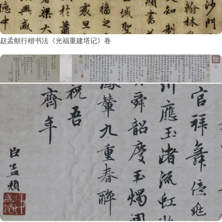
赵孟頫行楷书法《光福重建塔记》卷