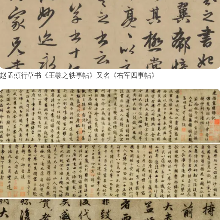
赵孟頫行草书《王羲之轶事帖》又名《右军四事帖》