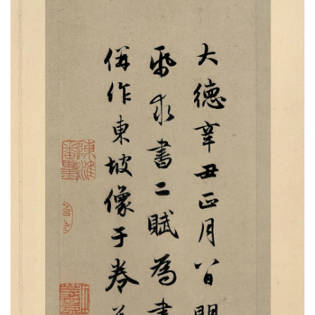
书
法
字
组
连
带
矢
量
书
法
字
库
篆
刻
印