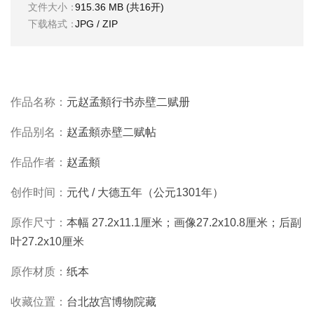
文件大小：
915.36 MB (共16开)
彩
|
下载格式：
JPG / ZIP
水
彩
画
家
作品名称：
元赵孟頫行书赤壁二赋册
高
作品别名：
赵孟頫赤壁二赋帖
清
素
作品作者：
赵孟頫
描
|
创作时间：
元代 / 大德五年（公元1301年）
素
描
原作尺寸：
本幅 27.2x11.1厘米；画像27.2x10.8厘米；后副
画
叶27.2x10厘米
家
原作材质：
纸本
艺
收藏位置：
台北故宫博物院藏
术