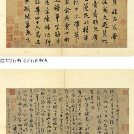
赵孟頫行书 论裴行俭书法