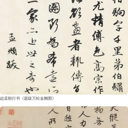
赵孟頫行书《题跋万松金阙图》