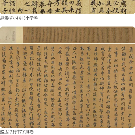
赵孟頫小楷书小学卷
赵孟頫行书字跡卷