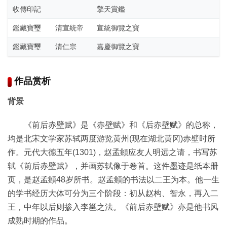
收傳印記
擎天賞鑑
鑑藏寶璽
清宣統帝
宣統御覽之寶
鑑藏寶璽
清仁宗
嘉慶御覽之寶
作品赏析
背景
《前后赤壁赋》是《赤壁赋》和《后赤壁赋》的总称，
均是北宋文学家苏轼两度游览黄州(现在湖北黄冈)赤壁时所
作。元代大德五年(1301)，赵孟頫应友人明远之请，书写苏
轼《前后赤壁赋》，并画苏轼像于卷首。这件墨迹是纸本册
页，是赵孟頫48岁所书。赵孟頫的书法以二王为本。他一生
的学书经历大体可分为三个阶段：初从赵构、智永，再入二
王，中年以后则掺入李邕之法。《前后赤壁赋》亦是他书风
成熟时期的作品。