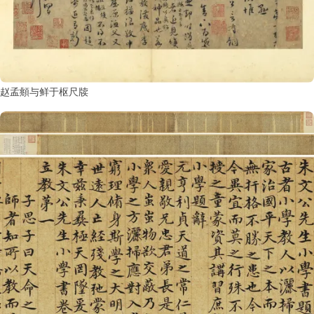
赵孟頫与鲜于枢尺牍