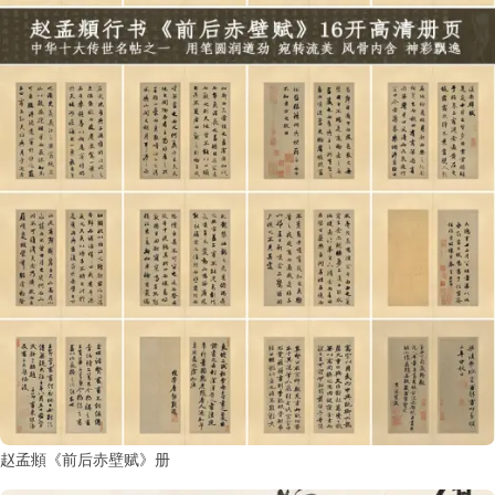
赵孟頫《前后赤壁赋》册