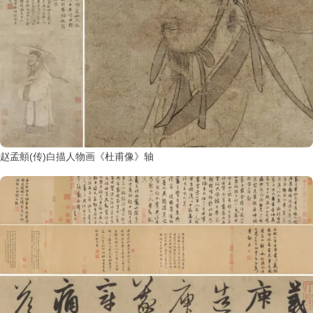
赵孟頫(传)白描人物画《杜甫像》轴