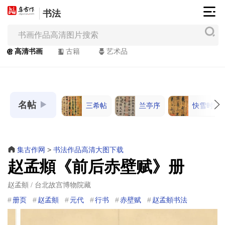
书法
集
古
作
高清书画
古籍
艺术品
网
/
JiGuZuo.COM
名帖
三希帖
兰亭序
快雪时晴
高
清
书
画
集古作网
>
书法作品高清大图下载
/
赵孟頫《前后赤壁赋》册
Painting
&
赵孟頫 / 台北故宫博物院藏
Calligraphy
册页
赵孟頫
元代
行书
赤壁赋
赵孟頫书法
高