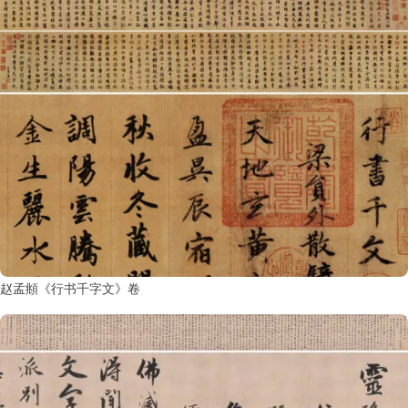
赵孟頫《行书千字文》卷