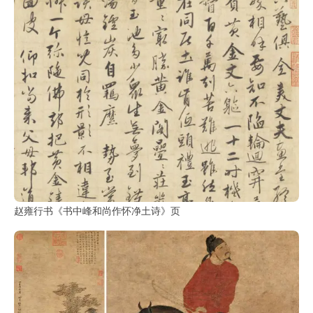
部
工
具
查
询
/
Tool
Query
书
法
赵雍行书《书中峰和尚作怀净土诗》页
字
典
查
字