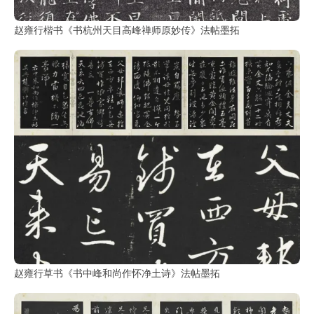
赵雍行楷书《书杭州天目高峰禅师原妙传》法帖墨拓
赵雍行草书《书中峰和尚作怀净土诗》法帖墨拓