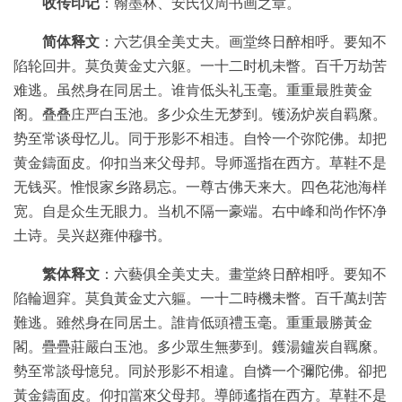
收传印记
：翰墨林、安氏仪周书画之章。
品
图
简体释文
：六艺俱全美丈夫。画堂终日醉相呼。要知不
库
陷轮回井。莫负黄金丈六躯。一十二时机未瞥。百千万劫苦
/
难逃。虽然身在同居土。谁肯低头礼玉毫。重重最胜黄金
Artwork
阁。叠叠庄严白玉池。多少众生无梦到。镬汤炉炭自羁縻。
势至常谈母忆儿。同于形影不相违。自怜一个弥陀佛。却把
铜
黄金鑄面皮。仰扣当来父母邦。导师遥指在西方。草鞋不是
器
无钱买。惟恨家乡路易忘。一尊古佛天来大。四色花池海样
宽。自是众生无眼力。当机不隔一豪端。右中峰和尚作怀净
陶
土诗。吴兴赵雍仲穆书。
瓷
繁体释文
：六藝俱全美丈夫。畫堂終日醉相呼。要知不
雕
陷輪迴穽。莫負黃金丈六軀。一十二時機未瞥。百千萬刦苦
刻
難逃。雖然身在同居土。誰肯低頭禮玉毫。重重最勝黃金
閣。疊疊莊嚴白玉池。多少眾生無夢到。鑊湯鑪炭自羈縻。
文
勢至常談母憶兒。同於形影不相違。自憐一个彌陀佛。卻把
具
黃金鑄面皮。仰扣當來父母邦。導師遙指在西方。草鞋不是