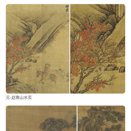
元·赵雍山水页