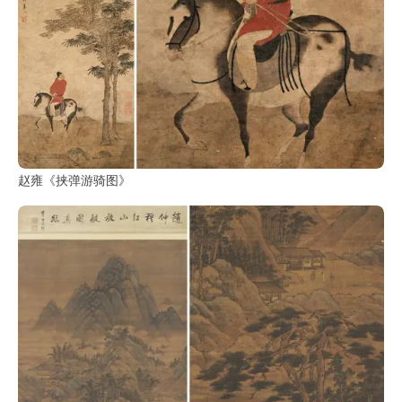
书
法
字
组
连
带
矢
赵雍《挟弹游骑图》
量
书
法
字
库
篆
刻
印