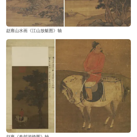
鉴
查
询
赵雍山水画《江山放艇图》轴
赵雍《春郊游骑图》轴