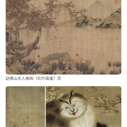
赵雍山水人物画《红叶疏篷》页