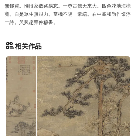
無錢買。惟恨家鄉路易忘。一尊古佛天來大。四色花池海樣
玉
寬。自是眾生無眼力。當機不隔一豪端。右中峯和尚作懷淨
器
土詩。吳興趙雍仲穆書。
漆
器
相关作品
珐
琅
玛
瑙
织
品