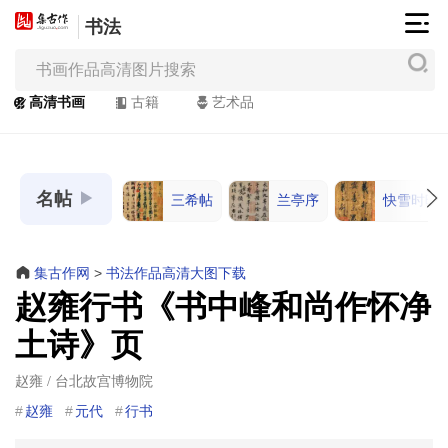
书法
集
古
作
高清书画
古籍
艺术品
网
/
JiGuZuo.COM
名帖
三希帖
兰亭序
快雪时晴
高
清
书
集古作网
>
书法作品高清大图下载
画
赵雍行书《书中峰和尚作怀净
/
土诗》页
Painting
&
赵雍 / 台北故宫博物院
Calligraphy
赵雍
元代
行书
高