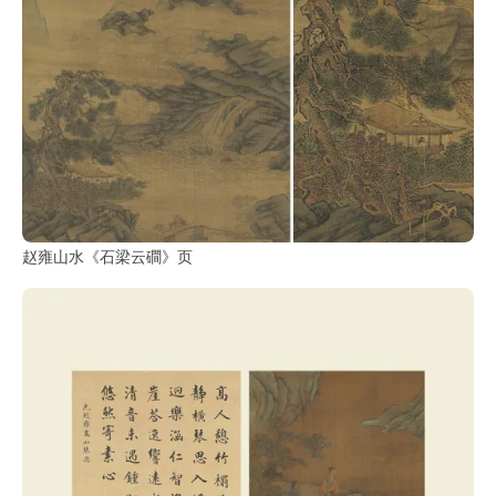
赵雍山水《石梁云磵》页