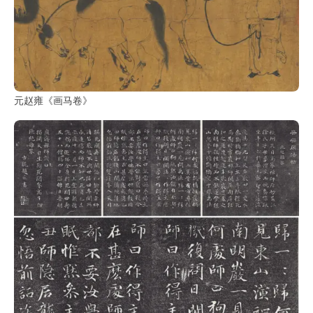
元赵雍《画马卷》