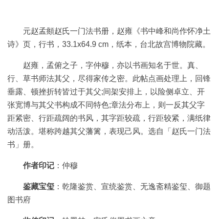
彩
|
水
元赵孟頫赵氏一门法书册，赵雍《书中峰和尚作怀净土
彩
诗》页，行书，33.1x64.9 cm，纸本，台北故宫博物院藏。
画
家
赵雍，孟俯之子，字仲穆，亦以书画知名于世。真、
行、草书师法其父，尽得家传之密。此帖点画处理上，回锋
高
垂露、顿挫折转皆过于其父;间架安排上，以险侧卓立、开
清
张宽博与其父书构成不同特色;章法分布上，则一反其父字
素
距紧密、行距疏阔的书风，其字距较疏，行距较紧，满纸律
描
|
动活泼。堪称跨越其父藩篱，表现己风。选自「赵氏一门法
素
书」册。
描
画
作者印记
：仲穆
家
鉴藏宝玺
：乾隆鉴赏、宣统鉴赏、无逸斋精鉴玺、御题
图书府
艺
术