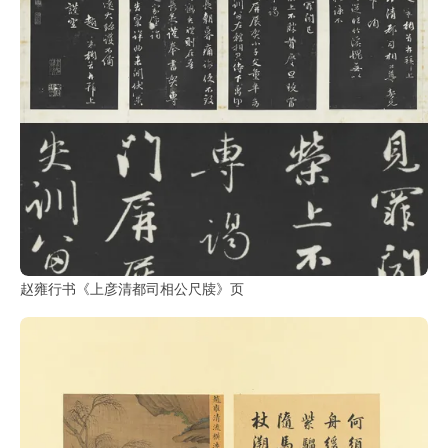
赵雍行书《上彦清都司相公尺牍》页