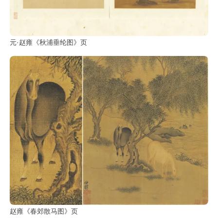
元·赵雍《秋浦垂纶图》页
赵雍《春郊散马图》页