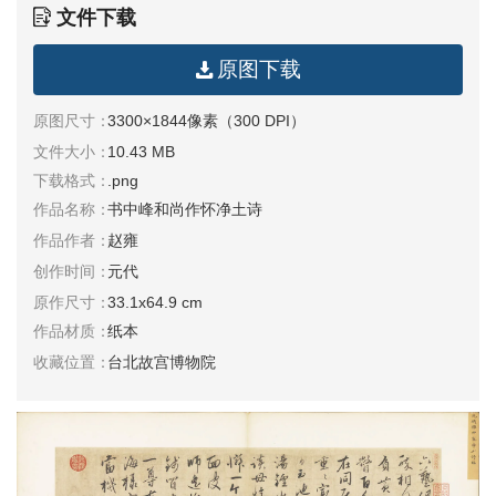
文件下载
清
书
原图下载
法
|
书
原图尺寸：
3300×1844像素（300 DPI）
法
文件大小：
10.43 MB
家
下载格式：
.png
作品名称：
书中峰和尚作怀净土诗
高
作品作者：
赵雍
清
创作时间：
元代
国
原作尺寸：
33.1x64.9 cm
画
|
作品材质：
纸本
国
收藏位置：
台北故宫博物院
画
家
高
清