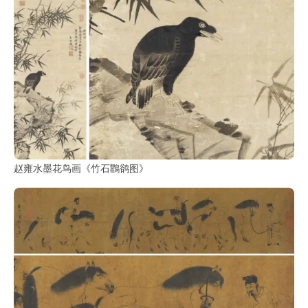
赵雍水墨花鸟画《竹石鸜鹆图》