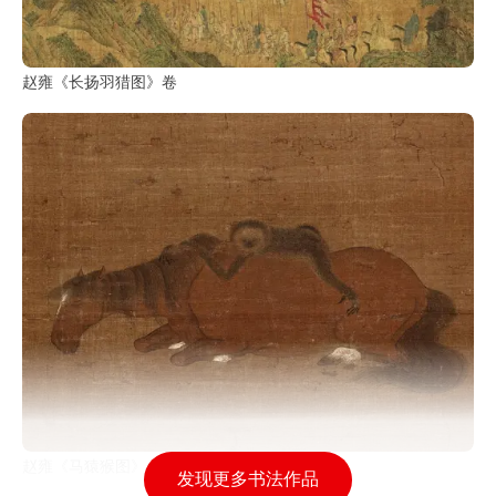
赵雍《长扬羽猎图》卷
赵雍《马猿猴图》
发现更多书法作品