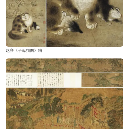
赵雍《子母猫图》轴