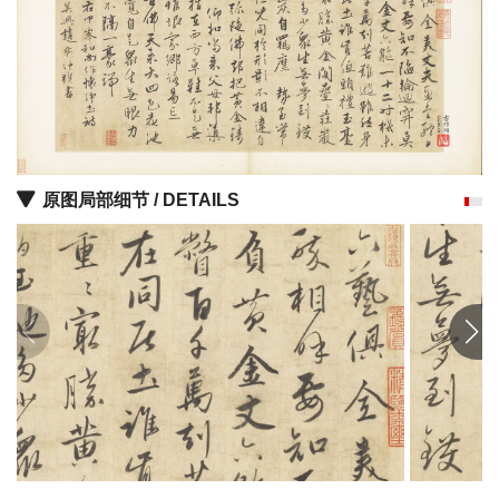
油
画
|
油
画
家
原图局部细节 / DETAILS
高
清
版
画
|
版
画
家
高
清
水