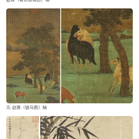
元·赵雍《骏马图》轴