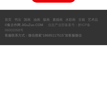
首页
书法
国画
油画
版画
素描画
水彩画
古籍
艺术品
©集古作网 JiGuZuo.COM
信息产业部备案号：黔ICP备
06002058号
客服联系方式：微信搜索“18685117515”加客服微信