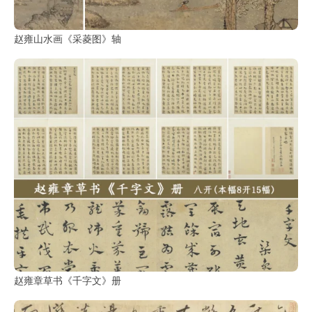
古
籍
善
赵雍山水画《采菱图》轴
本
/
Ancient
Works
经
部
史
部
子
部
赵雍章草书《千字文》册
集