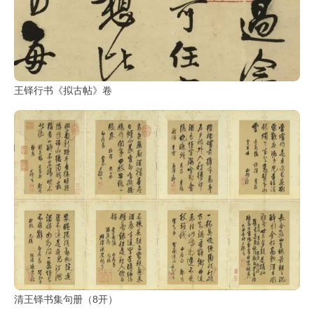
王铎行书《拟古帖》卷
清王铎书集句册（8开）