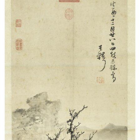
油
画
|
油
画
家
高
清
版
画
|
版
画
家
高
清
水