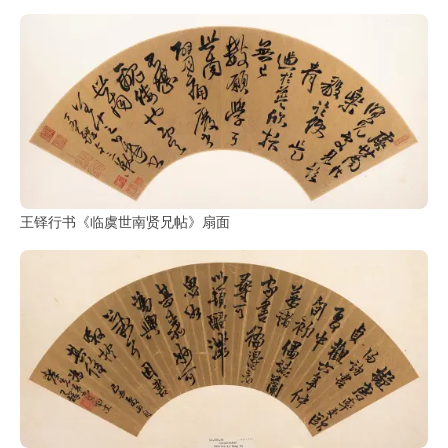
王铎行书《临虞世南贤兄帖》扇面