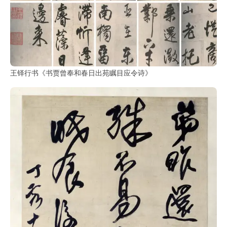
王铎行书《书贾曾奉和春日出苑瞩目应令诗》