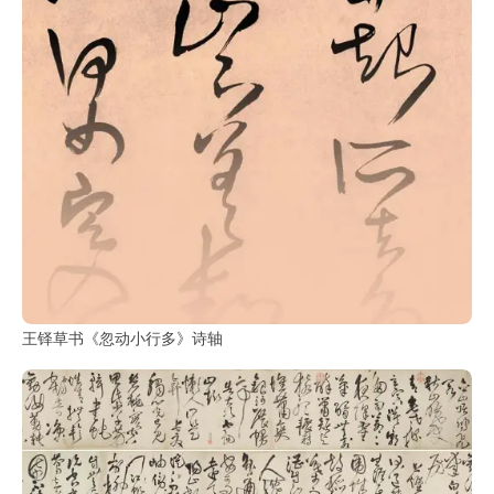
王铎草书《忽动小行多》诗轴