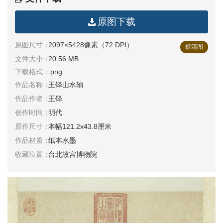
清
原图下载
书
法
|
原图尺寸：
2097×5428像素（72 DPI）
标清图
书
文件大小：
20.56 MB
法
下载格式：
.png
家
作品名称：
王铎山水轴
作品作者：
王铎
高
创作时间：
明代
清
原作尺寸：
本幅121.2x43.8厘米
国
作品材质：
纸本水墨
画
|
收藏位置：
台北故宫博物院
国
画
家
高
清