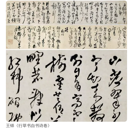
王铎《行草书自书诗卷》