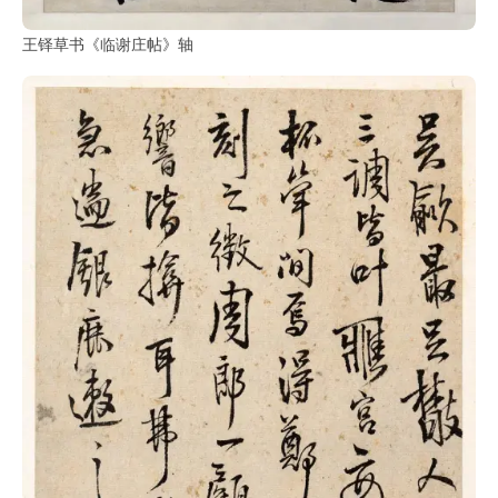
王铎草书《临谢庄帖》轴