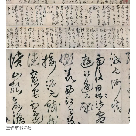
书
法
字
组
连
带
矢
量
书
法
字
库
篆
刻
王铎草书诗卷
印