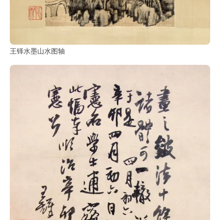
王铎水墨山水图轴