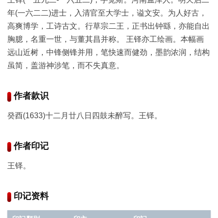
年(一六二二)进士，入清官至大学士，谥文安。为人好古，
玉
高爽博学，工诗古文。行草宗二王，正书出钟繇，亦能自出
器
胸臆，名重一世，与董其昌并称。 王铎亦工绘画。本幅画
远山近树，中锋侧锋并用，笔快速而健劲，墨韵浓润，结构
漆
虽简，盖游神涉笔，而不失真意。
器
作者款识
珐
琅
癸酉(1633)十二月廿八日四鼓未醉写。王铎。
玛
作者印记
瑙
王铎。
织
品
印记资料