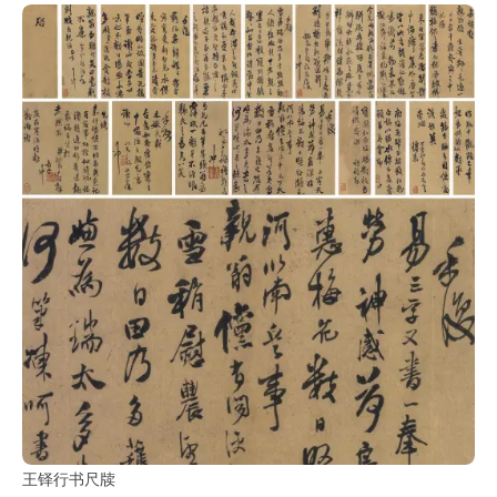
王铎行书尺牍