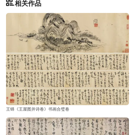
相关作品
部
工
具
查
询
/
Tool
Query
书
法
字
典
王铎《王屋图并诗卷》书画合璧卷
查
字