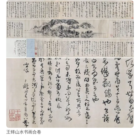
鉴
查
询
王铎山水书画合卷