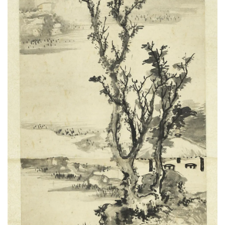
彩
|
水
彩
画
家
高
清
素
描
|
素
描
画
家
艺
术