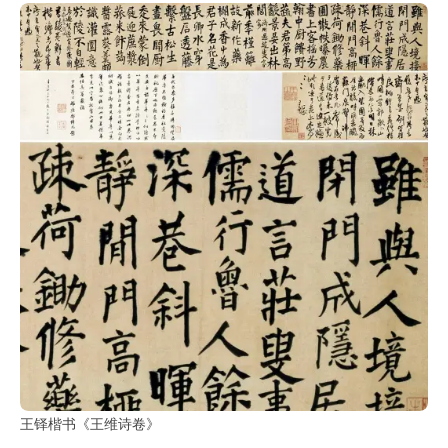
王铎楷书《王维诗卷》