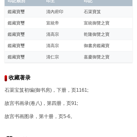
古
印記類別
印主
印記
籍
鑑藏寶璽
清內府印
石渠寶笈
善
本
鑑藏寶璽
宣統帝
宣統御覽之寶
/
鑑藏寶璽
清高宗
乾隆御覽之寶
Ancient
Works
鑑藏寶璽
清高宗
御書房鑑藏寶
鑑藏寶璽
清仁宗
嘉慶御覽之寶
经
部
收藏著录
史
石渠宝笈初编(御书房)，下册，页1161;
部
故宫书画录(卷八)，第四册，页91;
子
故宫书画图录，第十册，页5-6。
部
集