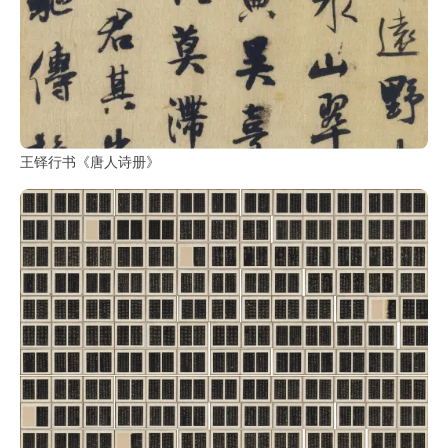
王铎行书《唐人诗册》