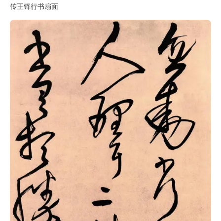
传王铎行书扇面