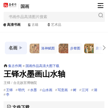
国画
集
古
作
高清书画
古籍
艺术品
网
/
JiGuZuo.COM
名画
洛神赋图
步辇图
唐宫仕
高
清
书
集古作网
>
国画作品高清大图下载
画
王铎水墨画山水轴
/
Painting
王铎 / 台北故宫博物院
&
王铎
明代
水墨
山水画
写意画
树
江河
湖
Calligraphy
亭
文件下载
高