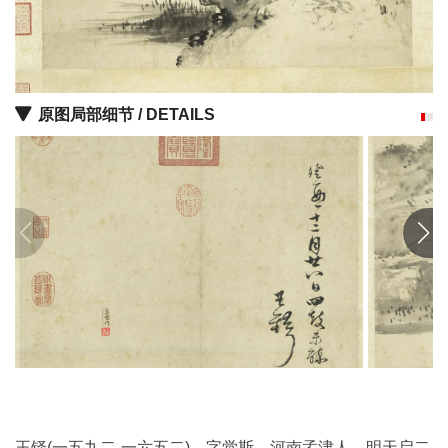
品
图
库
/
Artwork
原图局部细节 / DETAILS
铜
器
陶
瓷
雕
刻
文
具
王铎(一五九二-一六五二)，字觉斯。河南孟津人。明天启二