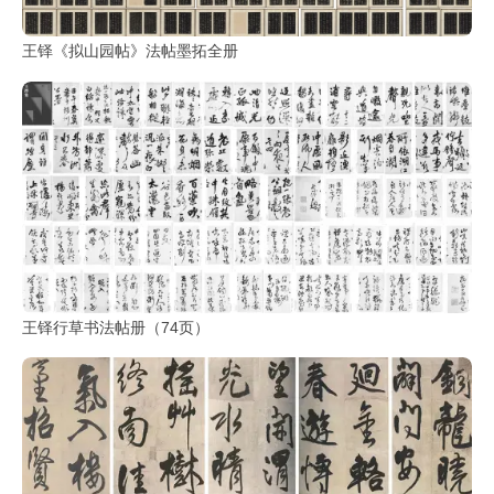
王铎《拟山园帖》法帖墨拓全册
王铎行草书法帖册（74页）