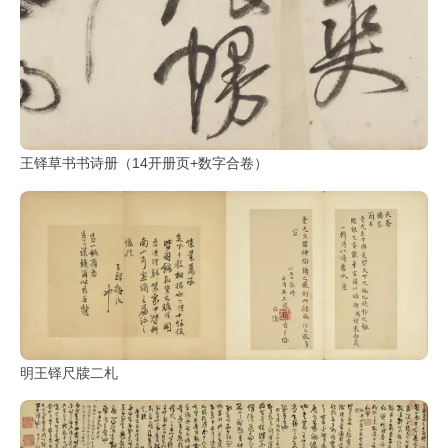
王铎草书书诗册（14开册页+数字合卷）
明王铎尺牍二札