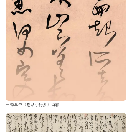
王铎草书《忽动小行多》诗轴