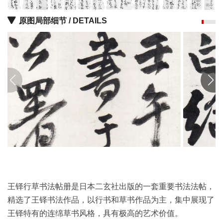
油
原图局部细节 / DETAILS
画
|
油
画
家
高
清
版
画
|
版
画
家
王铎行草书法帖册是日本二玄社出版的一套重要书法法帖，
高
精选了王铎书法作品，以行书和草书作品为主，集中展现了
清
王铎特有的连绵草书风格，具有极高的艺术价值。
水