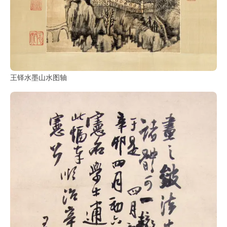
王铎水墨山水图轴