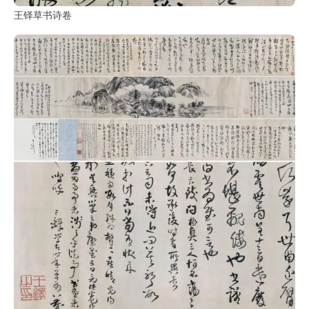
王铎草书诗卷
玉
器
漆
器
珐
琅
玛
瑙
织
品