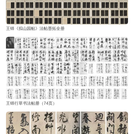
王铎《拟山园帖》法帖墨拓全册
王铎行草书法帖册（74页）