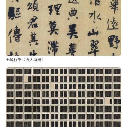
王铎行书《唐人诗册》