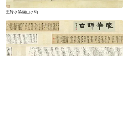
王铎水墨画山水轴