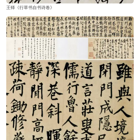
部
王铎《行草书自书诗卷》
工
具
查
询
/
Tool
Query
书
法
字
典
查
字