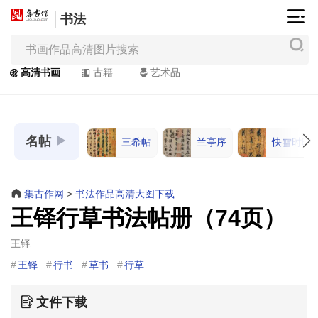
书法
集
古
作
高清书画
古籍
艺术品
网
/
JiGuZuo.COM
名帖
三希帖
兰亭序
快雪时晴
高
清
书
集古作网
>
书法作品高清大图下载
画
王铎行草书法帖册（74页）
/
Painting
王铎
&
王铎
行书
草书
行草
Calligraphy
文件下载
高