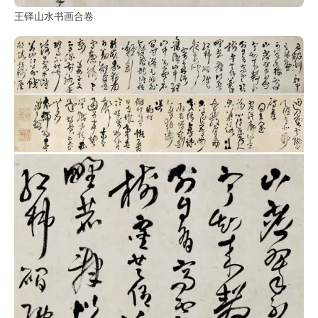
古
籍
王铎山水书画合卷
善
本
/
Ancient
Works
经
部
史
部
子
部
集