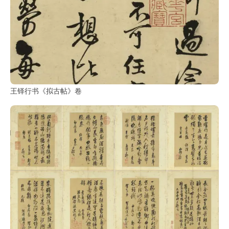
王铎行书《拟古帖》卷