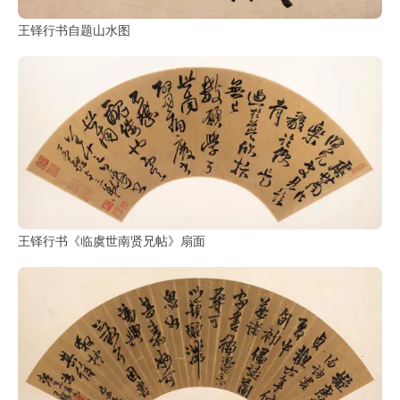
王铎行书自题山水图
王铎行书《临虞世南贤兄帖》扇面