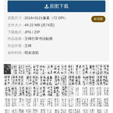
原图下载
清
书
原图尺寸：
2018×3121像素（72 DPI）
法
标清图
|
文件大小：
49.22 MB (共74页)
书
下载格式：
JPG / ZIP
法
作品名称：
王铎行草书法帖册
家
作品作者：
王铎
高
创作时间：
明末清初
清
国
画
|
国
画
家
高
清