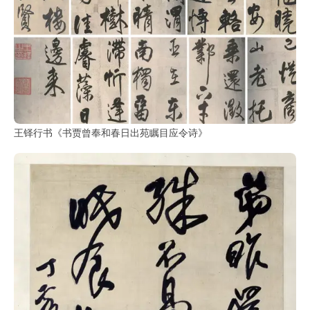
王铎行书《书贾曾奉和春日出苑瞩目应令诗》