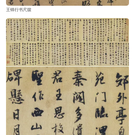
鉴
查
王铎行书尺牍
询