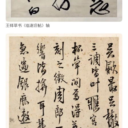
王铎草书《临谢庄帖》轴