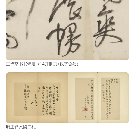
王铎草书书诗册（14开册页+数字合卷）
明王铎尺牍二札