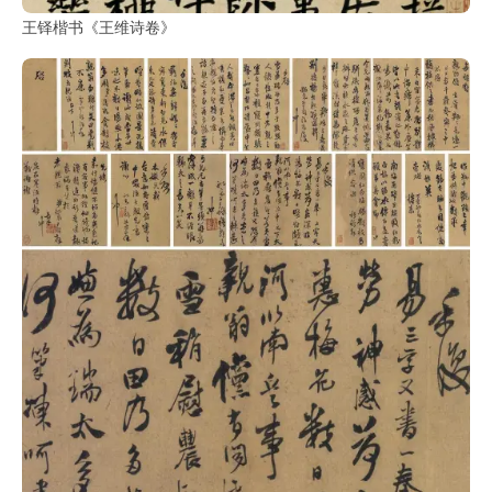
书
王铎楷书《王维诗卷》
法
字
组
连
带
矢
量
书
法
字
库
篆
刻
印