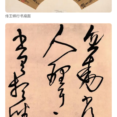
传王铎行书扇面