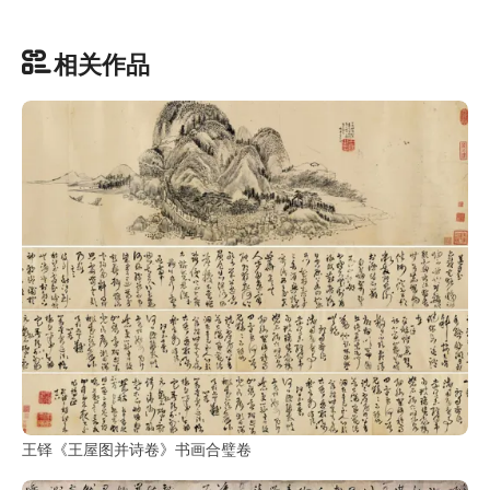
彩
|
水
相关作品
彩
画
家
高
清
素
描
|
素
描
画
家
王铎《王屋图并诗卷》书画合璧卷
艺
术