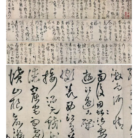
品
图
库
/
Artwork
铜
器
陶
瓷
雕
刻
文
具