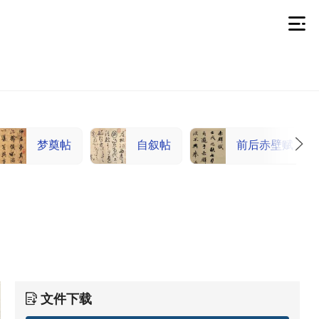
梦奠帖
自叙帖
前后赤壁赋
文件下载