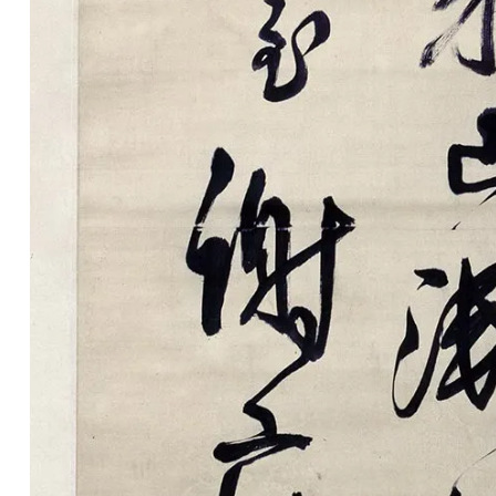
玉
器
漆
器
珐
琅
玛
瑙
织
品