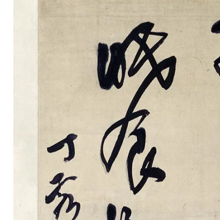
清
书
法
|
书
法
家
高
清
国
画
|
国
画
家
高
清