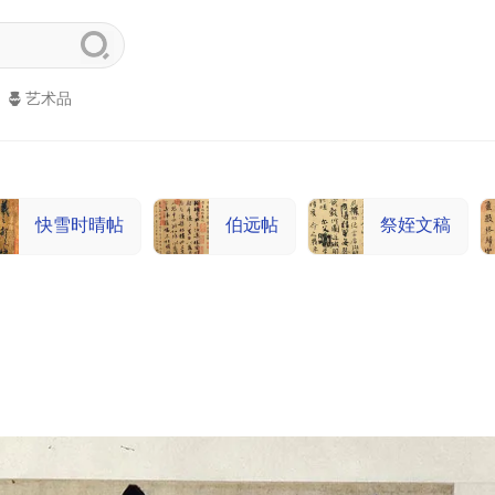
艺术品
快雪时晴帖
伯远帖
祭姪文稿