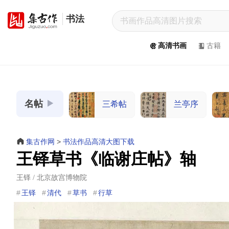
书法
集
古
高清书画
古籍
作
网
/
JiGuZuo.COM
名帖
三希帖
兰亭序
高
清
书
集古作网
>
书法作品高清大图下载
画
王铎草书《临谢庄帖》轴
/
Painting
王铎 / 北京故宫博物院
&
王铎
清代
草书
行草
Calligraphy
高