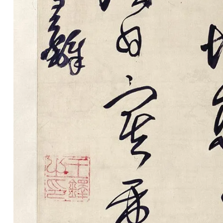
彩
|
水
彩
画
家
高
清
素
描
|
素
描
画
家
艺
术