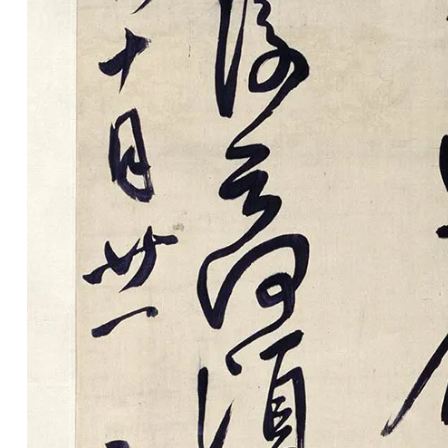
油
画
|
油
画
家
高
清
版
画
|
版
画
家
高
清
水