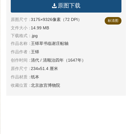
原图下载
原图尺寸：
3175×9326像素（72 DPI）
标清图
文件大小：
14.99 MB
下载格式：
.jpg
作品名称：
王铎草书临谢庄帖轴
作品作者：
王铎
创作时间：
清代 / 清顺治四年（1647年）
原作尺寸：
234x51.4 厘米
作品材质：
纸本
收藏位置：
北京故宫博物院