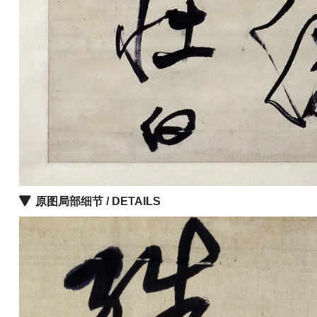
古
籍
善
本
/
Ancient
Works
经
部
史
原图局部细节 / DETAILS
部
子
部
集