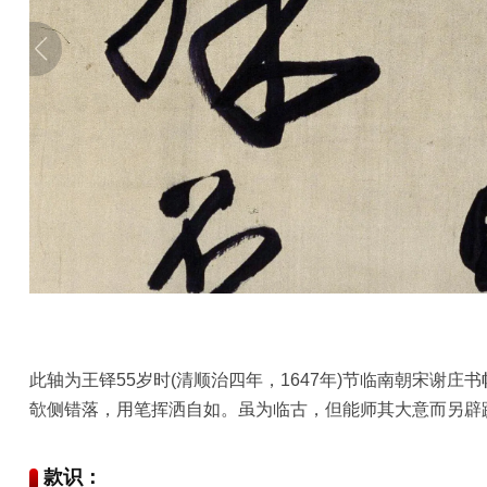
部
工
具
查
询
/
Tool
Query
书
法
字
此轴为王铎55岁时(清顺治四年，1647年)节临南朝宋谢
典
欹侧错落，用笔挥洒自如。虽为临古，但能师其大意而另辟
查
字
款识：