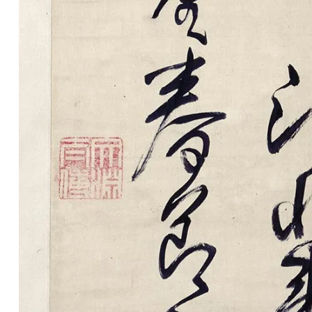
品
图
库
/
Artwork
铜
器
陶
瓷
雕
刻
文
具