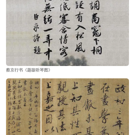
书
法
字
组
连
带
矢
量
蔡京行书《题跋听琴图》
书
法
字
库
篆
刻
印