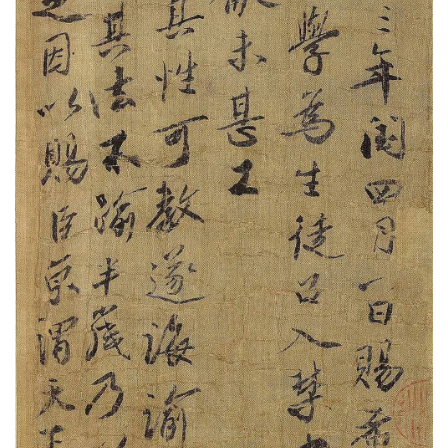
油
画
|
油
画
家
高
清
版
画
|
版
画
家
高
清
水