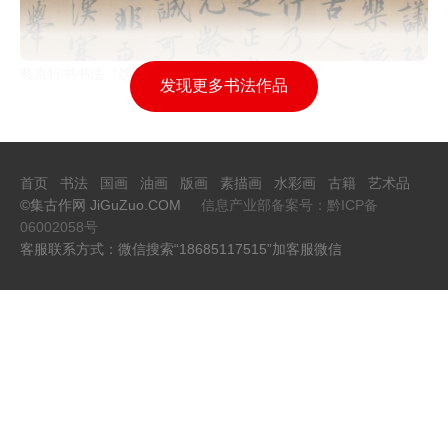
蔡京行书书法《题跋十八学士图》
发现更多书法作品
首页
书法
国画
油画
版画
素描画
水彩画
古籍
艺术品
©集古作网 JiGuZuo.COM
信息产业部备案号：黔ICP备
06002058号
客服联系方式：微信搜索“18685117515”加客服微信