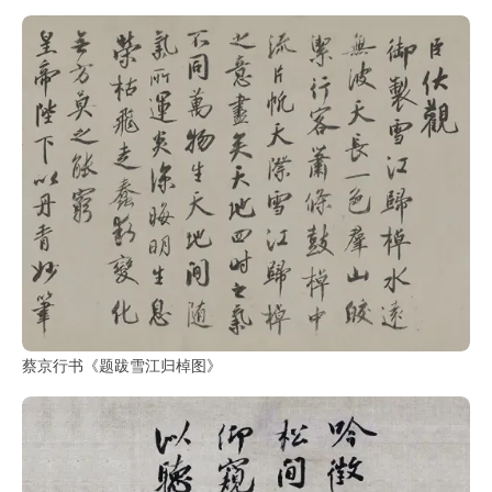
部
工
具
查
询
/
Tool
Query
书
法
字
蔡京行书《题跋雪江归棹图》
典
查
字