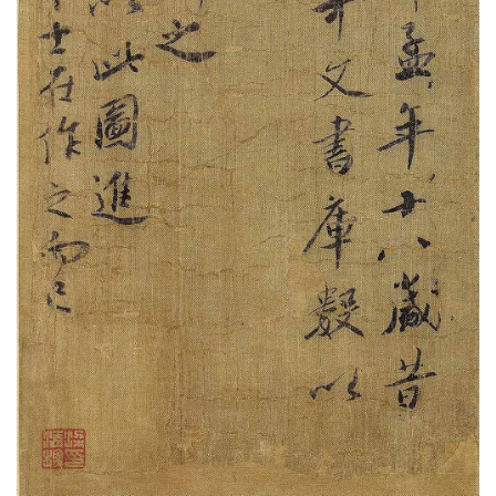
彩
|
水
彩
画
家
高
清
素
描
|
素
描
画
家
艺
术