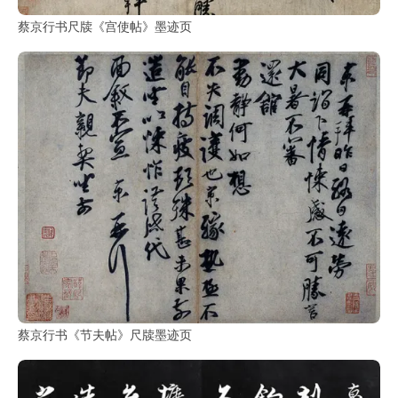
蔡京行书尺牍《宫使帖》墨迹页
蔡京行书《节夫帖》尺牍墨迹页