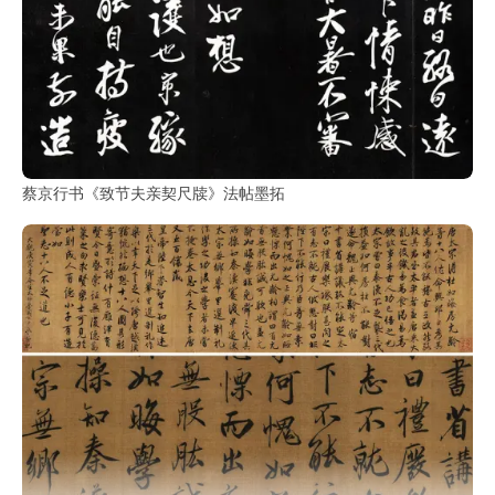
蔡京行书《致节夫亲契尺牍》法帖墨拓