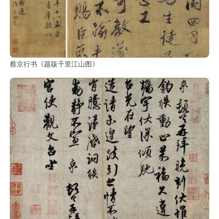
鉴
查
询
蔡京行书《题跋千里江山图》