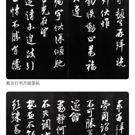
蔡京行书尺牍墨拓