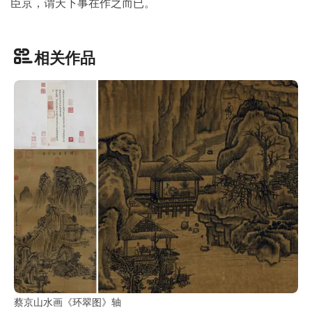
古
臣京，谓天下事在作之而已。
籍
善
本
相关作品
/
Ancient
Works
经
部
史
部
子
部
蔡京山水画《环翠图》轴
集