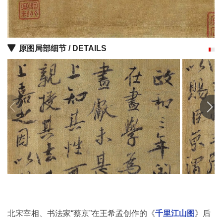
品
图
库
/
原图局部细节 / DETAILS
Artwork
铜
器
陶
瓷
雕
刻
文
北宋宰相、书法家“蔡京”在王希孟创作的《
千里江山图
》后
具