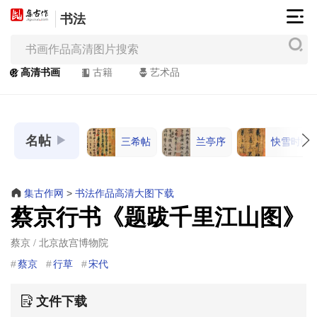
书法
集
古
作
高清书画
古籍
艺术品
网
/
JiGuZuo.COM
名帖
三希帖
兰亭序
快雪时晴
高
清
书
集古作网
>
书法作品高清大图下载
画
蔡京行书《题跋千里江山图》
/
Painting
蔡京 / 北京故宫博物院
&
蔡京
行草
宋代
Calligraphy
文件下载
高