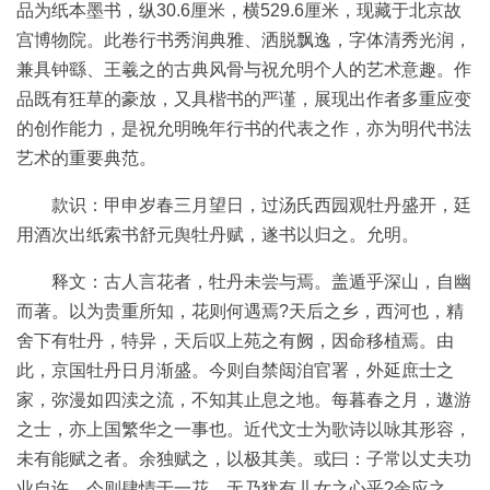
品为纸本墨书，纵30.6厘米，横529.6厘米，现藏于北京故
品
宫博物院。此卷行书秀润典雅、洒脱飘逸，字体清秀光润，
图
库
兼具钟繇、王羲之的古典风骨与祝允明个人的艺术意趣。作
/
品既有狂草的豪放，又具楷书的严谨，展现出作者多重应变
Artwork
的创作能力，是祝允明晚年行书的代表之作，亦为明代书法
艺术的重要典范。
铜
款识：甲申岁春三月望日，过汤氏西园观牡丹盛开，廷
器
用酒次出纸索书舒元舆牡丹赋，遂书以归之。允明。
陶
释文：古人言花者，牡丹未尝与焉。盖遁乎深山，自幽
瓷
而著。以为贵重所知，花则何遇焉?天后之乡，西河也，精
舍下有牡丹，特异，天后叹上苑之有阙，因命移植焉。由
雕
此，京国牡丹日月渐盛。今则自禁闼洎官署，外延庶士之
刻
家，弥漫如四渎之流，不知其止息之地。每暮春之月，遨游
之士，亦上国繁华之一事也。近代文士为歌诗以咏其形容，
文
未有能赋之者。余独赋之，以极其美。或曰：子常以丈夫功
具
业自许，今则肆情于一花，无乃犹有儿女之心乎?余应之