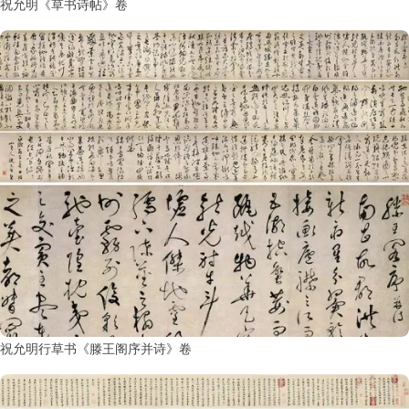
鉴
祝允明《草书诗帖》卷
查
询
祝允明行草书《滕王阁序并诗》卷