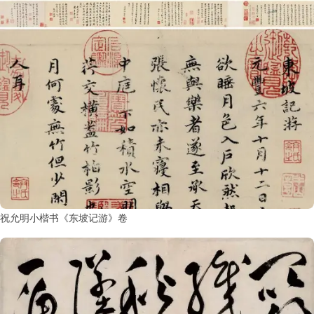
祝允明小楷书《东坡记游》卷