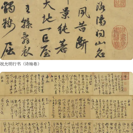
祝允明行书《诗翰卷》