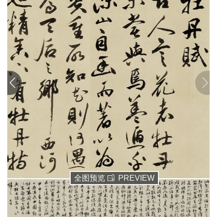
清
书
法
|
书
法
家
高
清
国
画
|
国
画
家
全图预览
PREVIEW
高
清