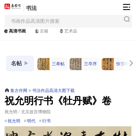
书法
集
古
作
高清书画
古籍
艺术品
网
/
JiGuZuo.COM
名帖
三希帖
兰亭序
快雪时晴
高
清
书
画
集古作网
>
书法作品高清大图下载
/
祝允明行书《牡丹赋》卷
Painting
&
祝允明 / 北京故宫博物院
Calligraphy
祝允明
明代
行书
高