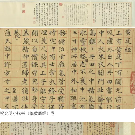
祝允明小楷书《临黄庭经》卷