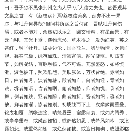
曰：吾子独不见张荆州之为人乎?斯人信丈夫也。然吾观其
玉
文集之首，有《荔枝赋》焉!荔枝信美矣，然亦不出一果
器
尔，与牡丹何异哉?但问其所赋之旨何如，吾赋牡丹何伤
焉，或者不能对，余遂赋以示之。圆玄瑞精，有星而景，有
漆
云而卿。其光下垂，遇物流形。草木得之，发为红英。英之
器
甚红，钟乎牡丹。拔类迈伦，国香欺兰。我研物情，次第而
观。暮春气极，绿苞如珠。清露宵偃。韶光晓驱。动荡支
珐
节，如解凝结，百脉融畅，气不可遏。兀然盛怒，如将愤
琅
泄。淑色披开，照曜酷烈。美肤腻体，万状皆绝。赤者如
日，白者如月。淡者如赫，殷者如血。向者如迎，背者如
玛
诀。坼者如语，含者如咽。俯者如愁，仰者如悦。袅者如
瑙
舞，侧者如跌。亚者如醉，曲者如折。密者如织，疏者如
缺。鲜者如濯，惨者如别。初胧胧而下上，次鳞鳞而重叠。
织
锦衾相覆，绣帐连接。晴笼昼熏，宿露宵袌。或灼灼腾秀，
品
或亭亭露奇。或飐然如招，或俨然如思，或希风如吟，或泫
露如悲。或重然如缒，或烂然如披。或迎日拥砌，或照影临