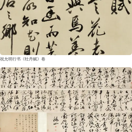
祝允明行书《牡丹赋》卷