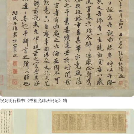
祝允明行楷书《书祖允晖庆诞记》轴