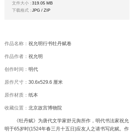
文件大小：
319.05 MB
彩
|
下载格式：
JPG / ZIP
水
彩
画
家
作品名称：
祝允明行书牡丹赋卷
高
作品作者：
祝允明
清
素
创作时间：
明代
描
|
原作尺寸：
30.6x529.6 厘米
素
描
原作材质：
纸本
画
家
收藏位置：
北京故宫博物院
《牡丹赋》为唐代文学家舒元舆所作，明代书法家祝允
艺
明于65岁时(1524年春三月十五日)应友人之请书写此赋。作
术