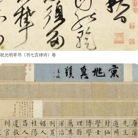
祝允明草书《书七言律诗》卷