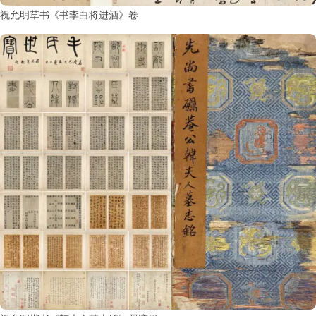
祝允明草书《书李白将进酒》卷