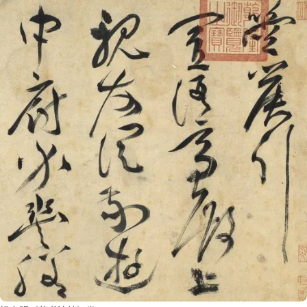
书
法
字
组
连
带
矢
量
书
法
字
库
篆
刻
印