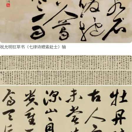
祝允明狂草书《七律诗赠索处士》轴