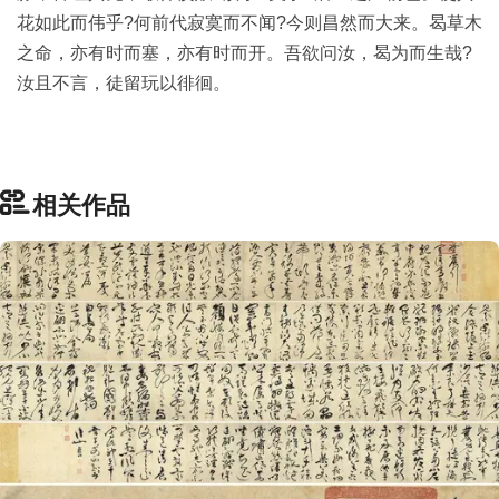
部
花如此而伟乎?何前代寂寞而不闻?今则昌然而大来。曷草木
之命，亦有时而塞，亦有时而开。吾欲问汝，曷为而生哉?
汝且不言，徒留玩以徘徊。
工
具
查
询
/
相关作品
Tool
Query
书
法
字
典
查
字