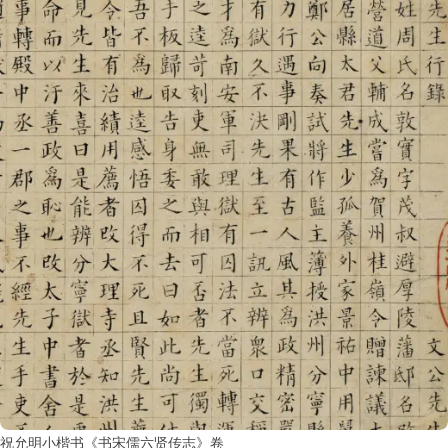
祝允明小楷书《书宋儒六贤传志》卷