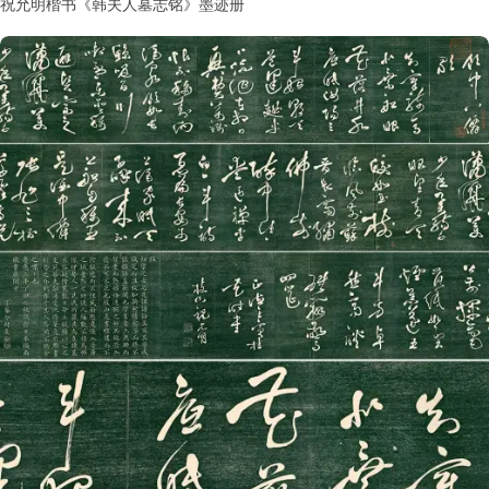
祝允明楷书《韩夫人墓志铭》墨迹册