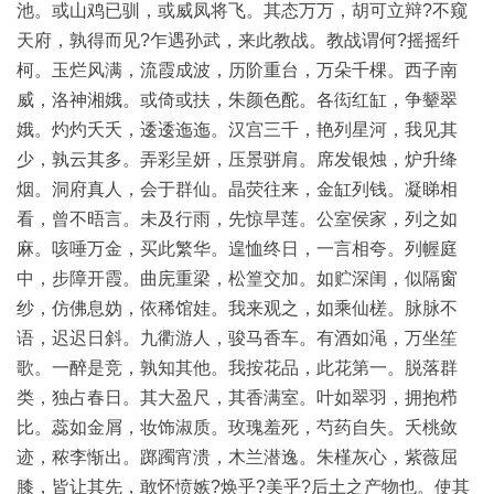
古
池。或山鸡已驯，或威凤将飞。其态万万，胡可立辩?不窥
籍
天府，孰得而见?乍遇孙武，来此教战。教战谓何?摇摇纤
善
柯。玉烂风满，流霞成波，历阶重台，万朵千棵。西子南
本
/
威，洛神湘娥。或倚或扶，朱颜色酡。各衒红缸，争颦翠
Ancient
娥。灼灼夭夭，逶逶迤迤。汉宫三千，艳列星河，我见其
Works
少，孰云其多。弄彩呈妍，压景骈肩。席发银烛，炉升绛
烟。洞府真人，会于群仙。晶荧往来，金缸列钱。凝睇相
经
看，曾不晤言。未及行雨，先惊旱莲。公室侯家，列之如
部
麻。咳唾万金，买此繁华。遑恤终日，一言相夸。列幄庭
中，步障开霞。曲庑重梁，松篁交加。如贮深闺，似隔窗
史
纱，仿佛息妫，依稀馆娃。我来观之，如乘仙槎。脉脉不
部
语，迟迟日斜。九衢游人，骏马香车。有酒如渑，万坐笙
歌。一醉是竞，孰知其他。我按花品，此花第一。脱落群
子
类，独占春日。其大盈尺，其香满室。叶如翠羽，拥抱栉
部
比。蕊如金屑，妆饰淑质。玫瑰羞死，芍药自失。夭桃敛
迹，秾李惭出。踯躅宵溃，木兰潜逸。朱槿灰心，紫薇屈
集
膝，皆让其先，敢怀愤嫉?焕乎?美乎?后土之产物也。使其