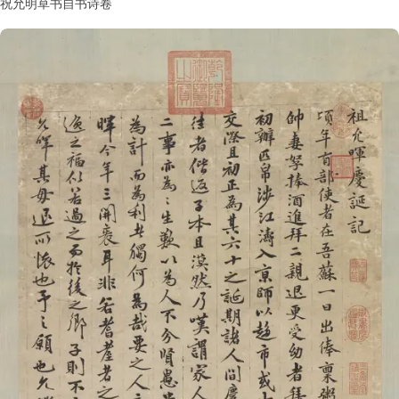
祝允明草书自书诗卷