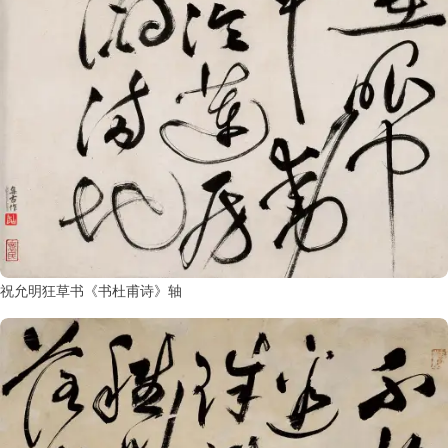
祝允明狂草书《书杜甫诗》轴