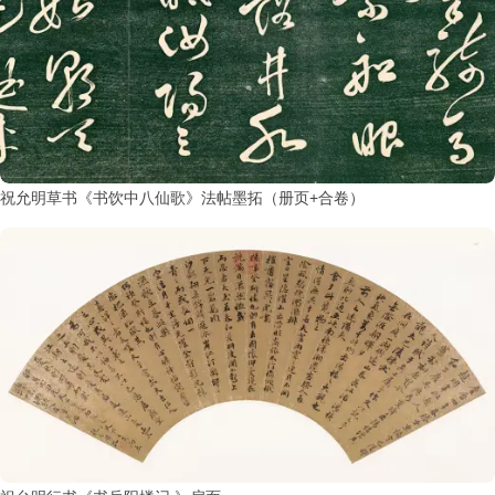
祝允明草书《书饮中八仙歌》法帖墨拓（册页+合卷）