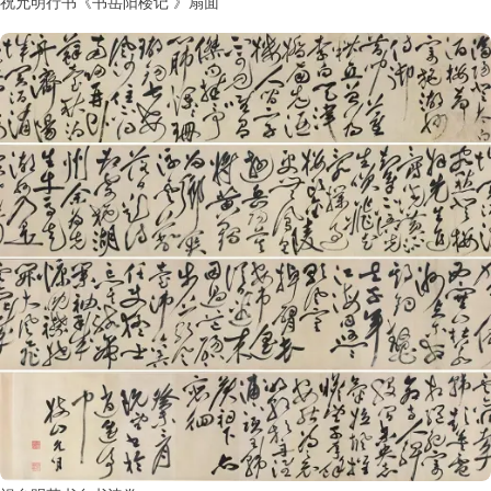
祝允明行书《书岳阳楼记 》扇面