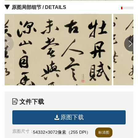
油
原图局部细节 / DETAILS
画
|
油
画
家
高
清
版
画
|
版
画
文件下载
家
原图下载
高
清
原图尺寸：
54332×3072像素（255 DPI）
标清图
水