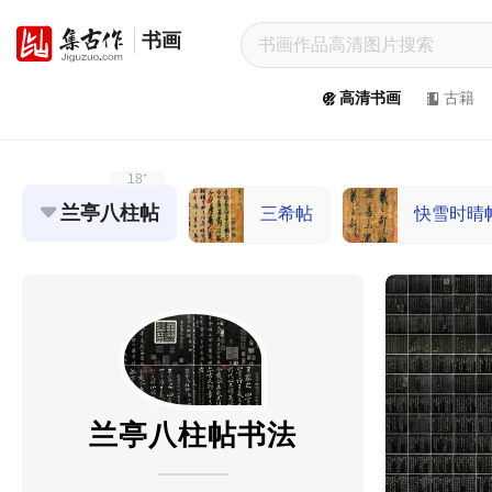
书画
集
古
高清书画
古籍
作
网
/
JiGuZuo.COM
18⁺
兰亭八柱帖
三希帖
快雪时晴
高
清
书
画
/
Painting
&
Calligraphy
兰亭八柱帖书法
高