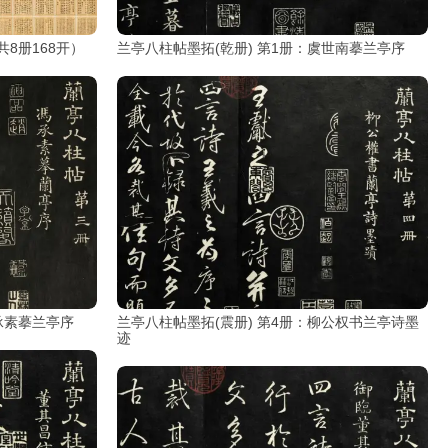
8册168开）
兰亭八柱帖墨拓(乾册) 第1册：虞世南摹兰亭序
承素摹兰亭序
兰亭八柱帖墨拓(震册) 第4册：柳公权书兰亭诗墨
迹