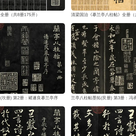
全册（共8册175开）
清梁国治《摹兰亭八柱帖》全册（共
(坎册) 第2册：褚遂良摹兰亭序
兰亭八柱帖墨拓(艮册) 第3册：冯