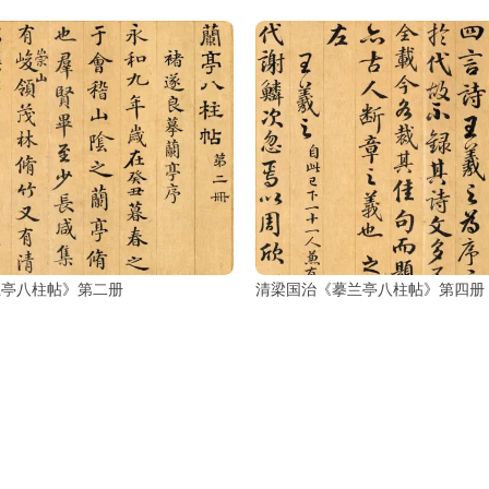
兰亭八柱帖》第二册
清梁国治《摹兰亭八柱帖》第四册