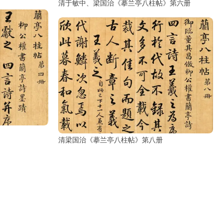
清于敏中、梁国治《摹兰亭八柱帖》第六册
清梁国治《摹兰亭八柱帖》第八册