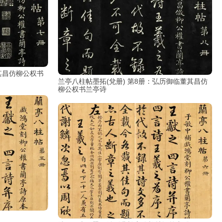
其昌仿柳公权书
兰亭八柱帖墨拓(兌册) 第8册：弘历御临董其昌仿
柳公权书兰亭诗