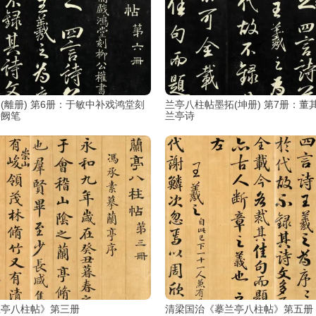
(離册) 第6册：于敏中补戏鸿堂刻
兰亭八柱帖墨拓(坤册) 第7册：董
诗阙笔
兰亭诗
兰亭八柱帖》第三册
清梁国治《摹兰亭八柱帖》第五册