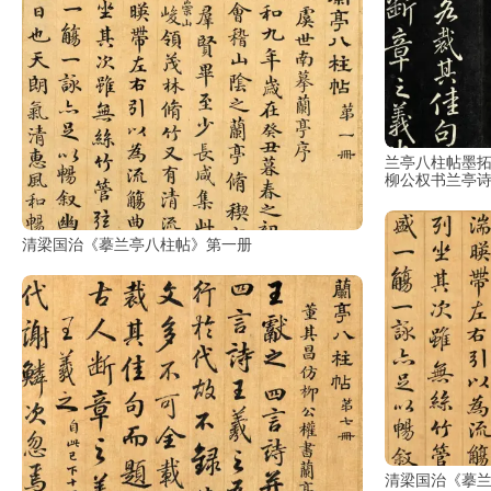
油
画
|
油
画
家
兰亭八柱帖墨拓
柳公权书兰亭
高
清
清梁国治《摹兰亭八柱帖》第一册
版
画
|
版
画
家
高
清
清梁国治《摹
水