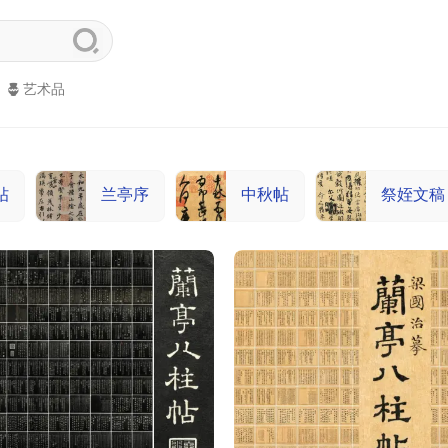
艺术品
帖
兰亭序
中秋帖
祭姪文稿