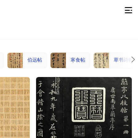
伯远帖
寒食帖
草书诗帖