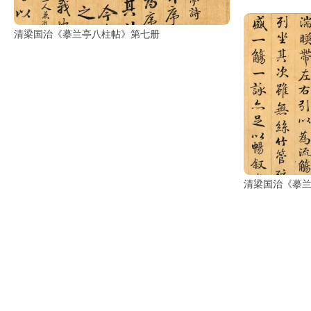
彩
|
水
清梁国治《摹兰亭八柱帖》第七册
彩
画
家
高
清
素
描
|
清梁国治《摹
素
描
画
家
艺
术