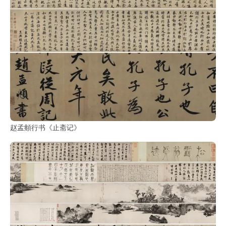
赵孟頫行书《止斋记》