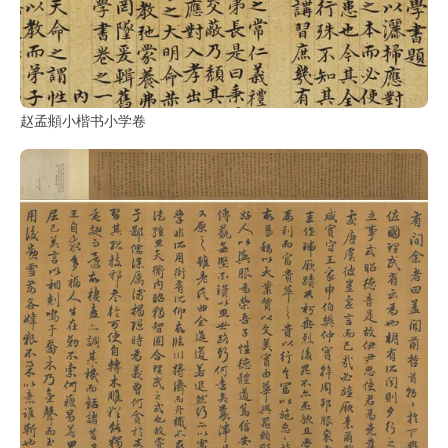
鉴
查
询
赵孟頫小楷书小学卷