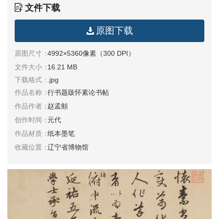
文件下载
清
书
原图下载
法
|
书
原图尺寸：
4992×5360像素（300 DPI）
法
文件大小：
16.21 MB
家
下载格式：
.jpg
作品名称：
行书题跋怀素论书帖
高
作品作者：
赵孟頫
清
创作时间：
元代
国
作品材质：
纸本墨笔
画
|
收藏位置：
辽宁省博物馆
国
画
家
高
清