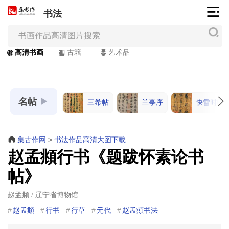
书法
集
古
作
高清书画
古籍
艺术品
网
/
JiGuZuo.COM
名帖
三希帖
兰亭序
快雪时晴
高
清
书
集古作网
>
书法作品高清大图下载
画
赵孟頫行书《题跋怀素论书
/
帖》
Painting
&
赵孟頫 / 辽宁省博物馆
Calligraphy
赵孟頫
行书
行草
元代
赵孟頫书法
高