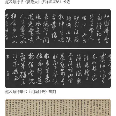
赵孟頫行书《灵隐大川济禅师塔铭》长卷
赵孟頫行草书《北陇耕云》碑刻