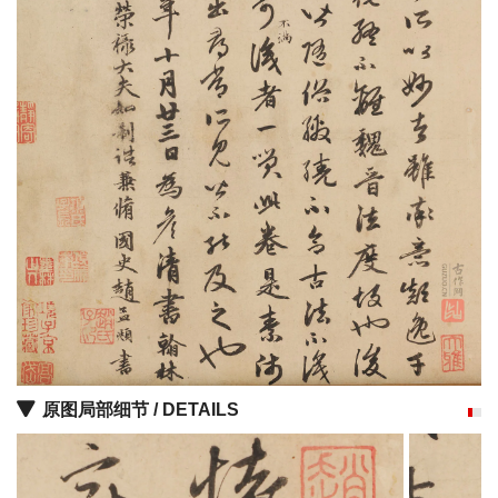
油
画
|
油
画
家
高
清
版
画
|
版
画
家
原图局部细节 / DETAILS
高
清
水