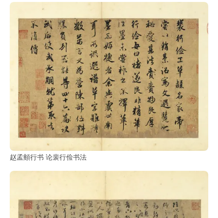
部
工
具
查
询
/
Tool
Query
书
法
赵孟頫行书 论裴行俭书法
字
典
查
字