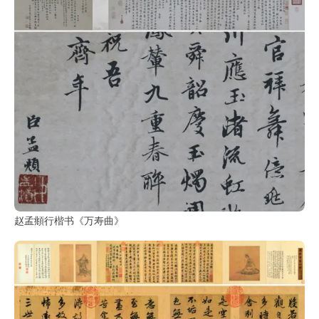
赵孟頫行楷书《万寿曲》