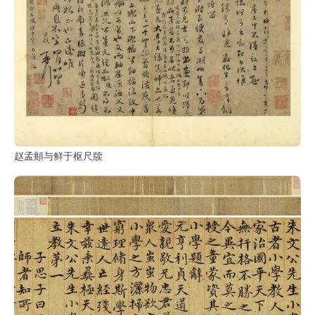
书
法
字
组
连
带
矢
量
赵孟頫与鲜于枢尺牍
书
法
字
库
篆
刻
印