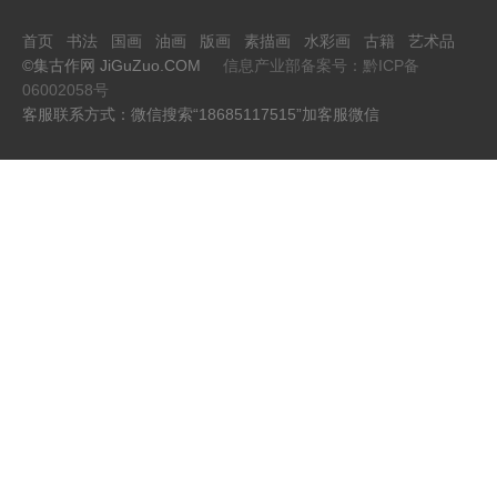
首页
书法
国画
油画
版画
素描画
水彩画
古籍
艺术品
©集古作网 JiGuZuo.COM
信息产业部备案号：黔ICP备
06002058号
客服联系方式：微信搜索“18685117515”加客服微信