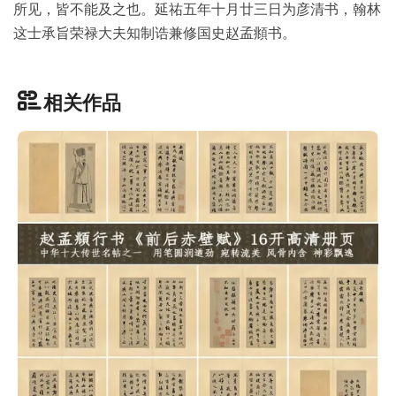
所见，皆不能及之也。延祐五年十月廿三日为彦清书，翰林
品
这士承旨荣禄大夫知制诰兼修国史赵孟頫书。
图
库
/
相关作品
Artwork
铜
器
陶
瓷
雕
刻
文
具