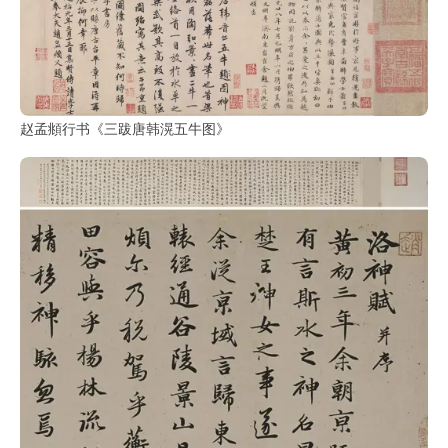
赵孟頫行书《三跋唐韩滉五牛图》