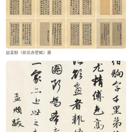
玉
器
漆
器
赵孟頫《前后赤壁赋》册
珐
琅
玛
瑙
织
品