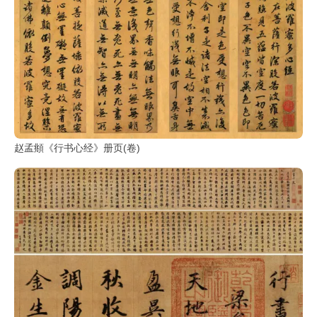
赵孟頫《行书心经》册页(卷)