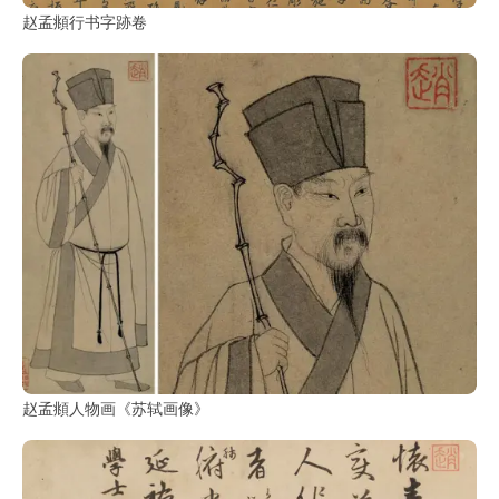
赵孟頫行书字跡卷
赵孟頫人物画《苏轼画像》