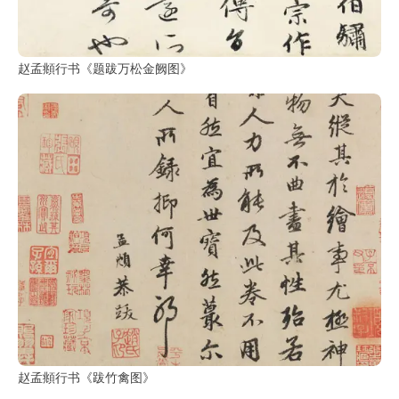
古
籍
善
本
赵孟頫行书《题跋万松金阙图》
/
Ancient
Works
经
部
史
部
子
部
赵孟頫行书《跋竹禽图》
集