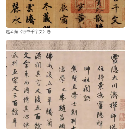
赵孟頫《行书千字文》卷