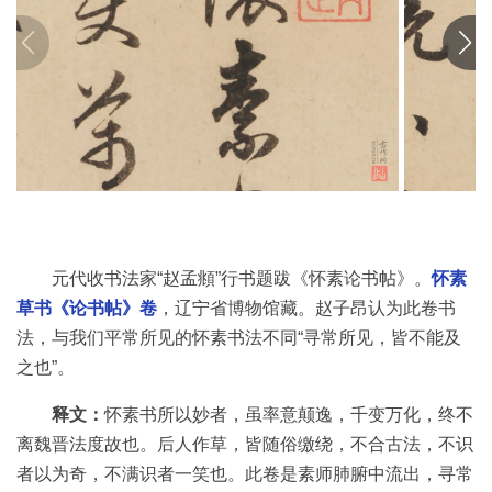
彩
|
水
彩
画
家
高
清
素
元代收书法家“赵孟頫”行书题跋《怀素论书帖》。
怀素
描
|
草书《论书帖》卷
，辽宁省博物馆藏。赵子昂认为此卷书
素
法，与我们平常所见的怀素书法不同“寻常所见，皆不能及
描
之也”。
画
家
释文：
怀素书所以妙者，虽率意颠逸，千变万化，终不
离魏晋法度故也。后人作草，皆随俗缴绕，不合古法，不识
艺
者以为奇，不满识者一笑也。此卷是素师肺腑中流出，寻常
术