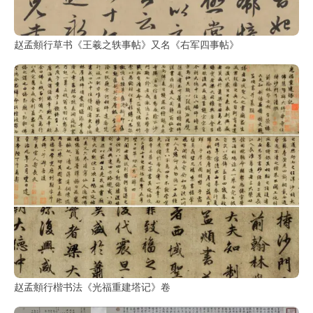
赵孟頫行草书《王羲之轶事帖》又名《右军四事帖》
赵孟頫行楷书法《光福重建塔记》卷