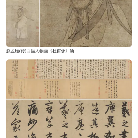
赵孟頫(传)白描人物画《杜甫像》轴