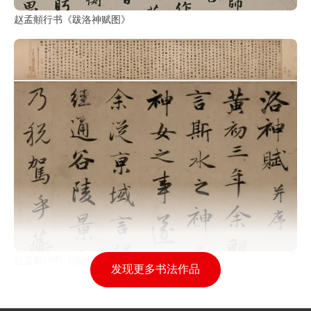
赵孟頫行书《跋洛神赋图》
赵孟頫行书《洛神赋》全卷
发现更多书法作品