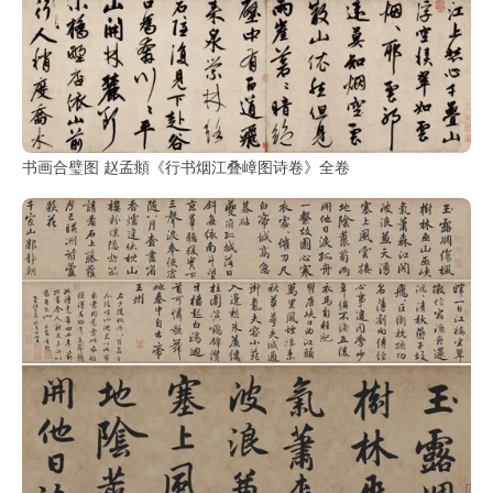
书画合璧图 赵孟頫《行书烟江叠嶂图诗卷》全卷