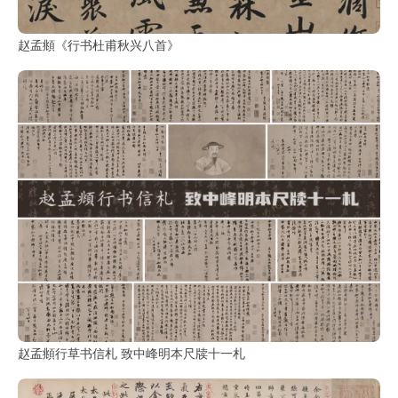
赵孟頫《行书杜甫秋兴八首》
赵孟頫行草书信札 致中峰明本尺牍十一札