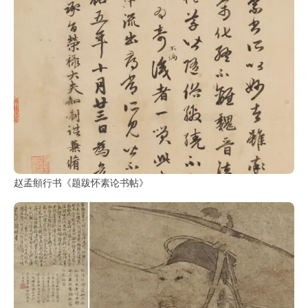
赵孟頫行书《题跋怀素论书帖》