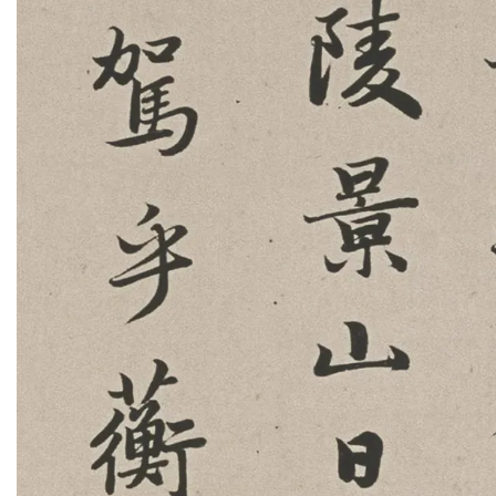
部
工
具
查
询
/
Tool
Query
书
法
字
典
查
字