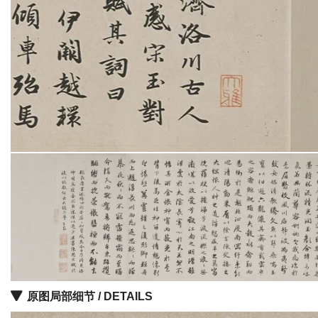
油
画
|
油
画
家
高
清
版
画
|
版
画
家
高
清
原图局部细节 / DETAILS
水