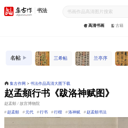
书法
集
古
高清书画
古籍
作
网
/
JiGuZuo.COM
名帖
三希帖
兰亭序
高
清
书
画
集古作网
>
书法作品高清大图下载
/
赵孟頫行书《跋洛神赋图》
Painting
赵孟頫 / 故宫博物院
&
Calligraphy
赵孟頫
元代
行书
行楷
洛神赋
赵孟頫书法
高