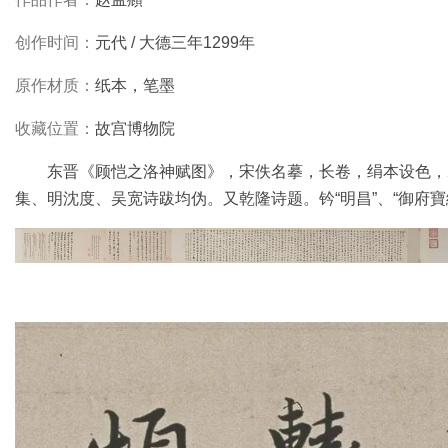
玉
创作时间：
元代 / 大德三年1299年
器
原作材质：
纸本，笔墨
漆
收藏位置：
故宫博物院
器
东晋《顾恺之洛神赋图》，宋佚名摹，长卷，绢本设色，27.
珐
集、明沈度、吴宽诗跋均伪。又乾隆诗题。钤“明昌”、“御府寶
琅
玛
瑙
织
品