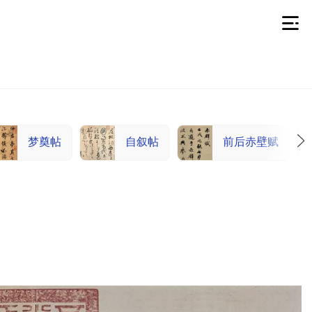
梦奠帖
自叙帖
前后赤壁赋