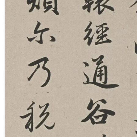
古
籍
善
本
/
Ancient
Works
经
部
史
部
子
部
集