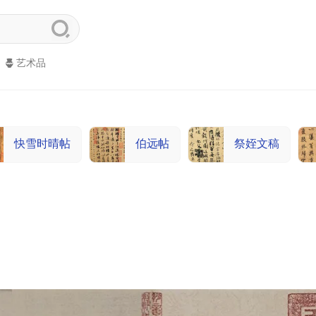
艺术品
快雪时晴帖
伯远帖
祭姪文稿