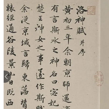
清
书
法
|
书
法
家
高
清
国
画
|
国
画
家
高
清