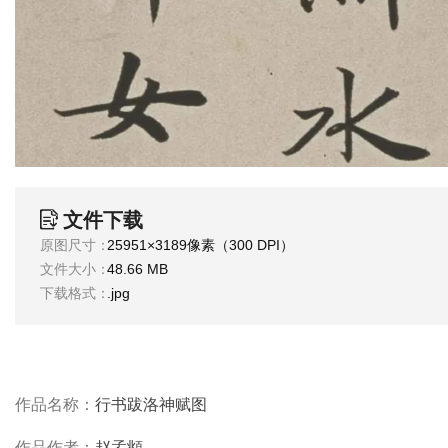
品
图
库
/
Artwork
铜
器
文件下载
原图尺寸：
25951×3189像素（300 DPI）
陶
文件大小：
48.66 MB
瓷
下载格式：
.jpg
雕
刻
作品名称：
行书跋洛神赋图
文
具
作品作者：
赵孟頫