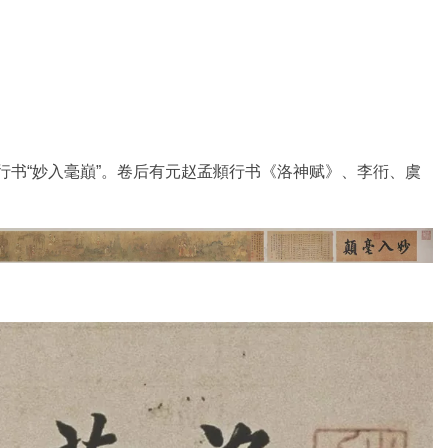
历行书“妙入毫巔”。卷后有元赵孟頫行书《洛神赋》、李衎、虞
。