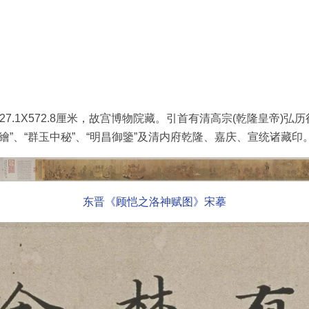
1X572.8厘米，故宫博物院藏。引首有清高宗(乾隆皇帝)弘
繪”、“群玉中秘”、“明昌御鑒”及清内府乾隆、嘉庆、宣统诸藏印
东晋《顾恺之洛神赋图》宋摹