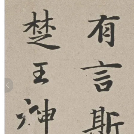
彩
|
水
彩
画
家
高
清
素
描
|
素
描
画
家
艺
术