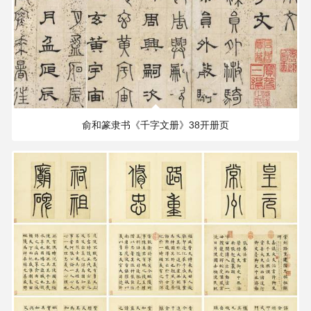
406.96 MB
3989×3037 PX
俞和篆隶书《千字文册》38开册页