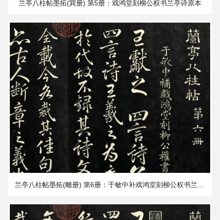
兰亭八柱帖墨拓(巽册) 第5册：戏鸿堂刻柳公权书兰亭诗原本
432.61 MB
2188×1902 PX
兰亭八柱帖墨拓(離册) 第6册：于敏中补戏鸿堂刻柳公权书兰亭诗阙笔