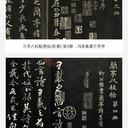
雕
塑
雕
389.41 MB
2188×1902 PX
刻
兰亭八柱帖墨拓(艮册) 第3册：冯承素摹兰亭序
珐
琅
玛
瑙
织
品
文
具