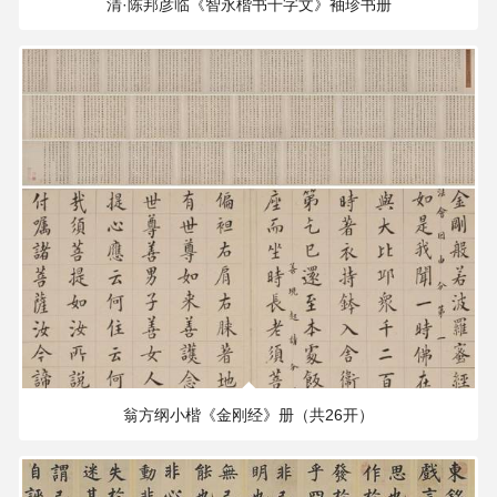
清·陈邦彦临《智永楷书千字文》袖珍书‌册
217.45 MB
4016×3838 PX
翁方纲小楷《金刚经》册（共26开）