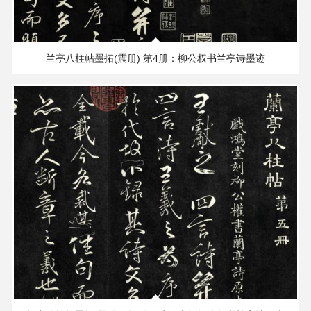
235.25 MB
2188×1902 PX
书
法
兰亭八柱帖墨拓(震册) 第4册：柳公权书兰亭诗墨迹
字
典
/
Calligraphy
dictionary
274.38 MB
2188×1902 PX