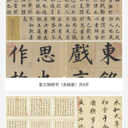
77.81 MB
2126×1972 PX
姜立纲楷书《东铭册》共8开