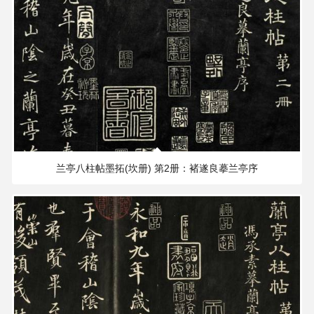
术
品
/
Artwork
铜
器
198.58 MB
2188×1902 PX
陶
兰亭八柱帖墨拓(坎册) 第2册：褚遂良摹兰亭序
瓷
玉
器
漆
器