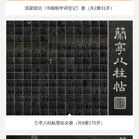
清梁国治《书御制学诗堂记》册（共2册31开）
素
描
画
古
籍
下
载
/
Ancient
Works
173.43 MB
2188×1902 PX
经
部
兰亭八柱帖墨拓全册（共8册175开）
古
籍