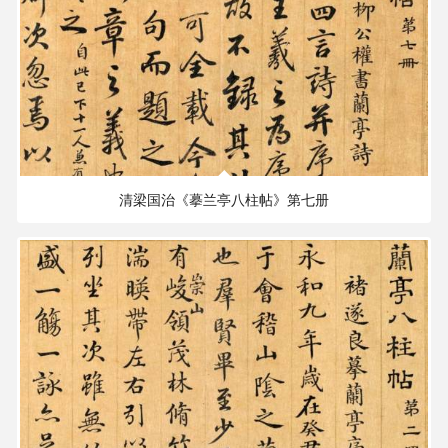
125.61 MB
1897×1749 PX
清梁国治《摹兰亭八柱帖》第七册