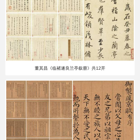
150.92 MB
2257×1890 PX
董其昌《临褚遂良兰亭叙册》共12开