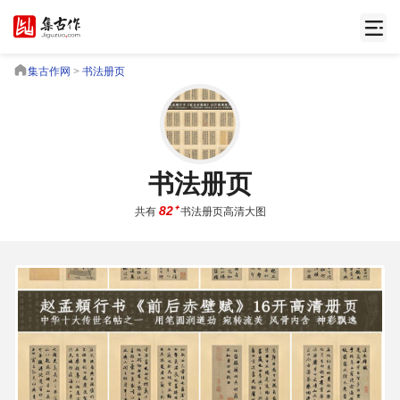
集
古
集古作网
>
书法册页
作
网
/
JiGuZuo.COM
书法册页
915.36 MB
6601×6772 PX
高
82⁺
共有
书法册页高清大图
清
书
画
/
Painting
&
Calligraphy
高