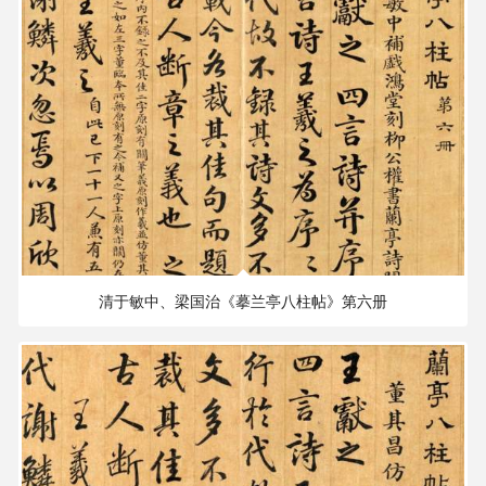
291.03 MB
1897×1749 PX
清于敏中、梁国治《摹兰亭八柱帖》第六册