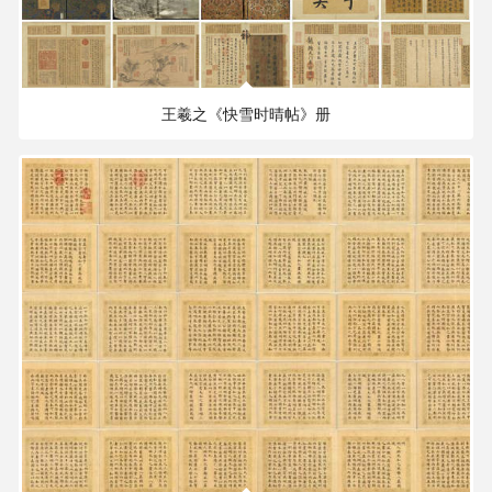
高
清
265.62 MB
2047×1761 PX
油
画
王羲之《快雪时晴帖》册
|
油
画
家
高
清
版
画
水
彩
2.21 GB
2188×1902 PX
画