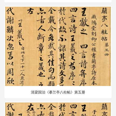
177.45 MB
1897×1749 PX
清梁国治《摹兰亭八柱帖》第五册