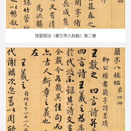
242.59 MB
1897×1749 PX
清梁国治《摹兰亭八柱帖》第二册
222.21 MB
1897×1749 PX