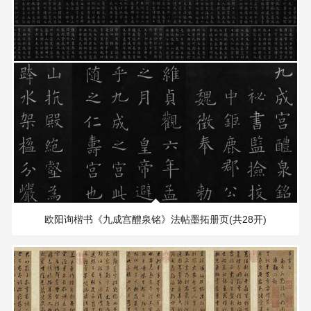
169.06 MB
2832×2467 PX
欧阳询楷书《九成宫醴泉铭》法帖墨拓册页(共28开)