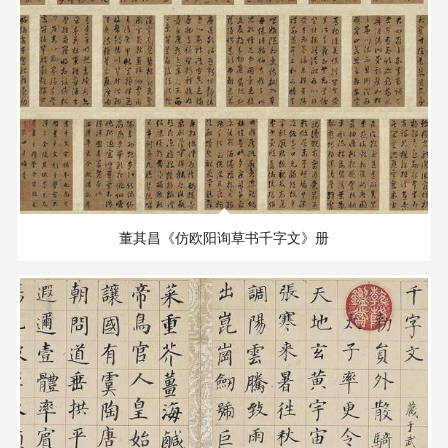
72.09 MB
2608×2520 PX
董其昌《仿欧阳询草书千字文》册