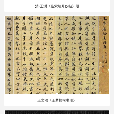
清·王澍《临索靖月仪帖》册
249.32 MB
2677×2567 PX
王文治《王梦楼楷书册》