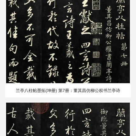
326.48 MB
2188×1902 PX
兰亭八柱帖墨拓(坤册) 第7册：董其昌仿柳公权书兰亭诗