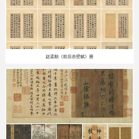
清
书
法
|
644.35 MB
5609×4598 PX
书
法
家
赵孟頫《前后赤壁赋》册
高
清
国
画
|
国
画
家