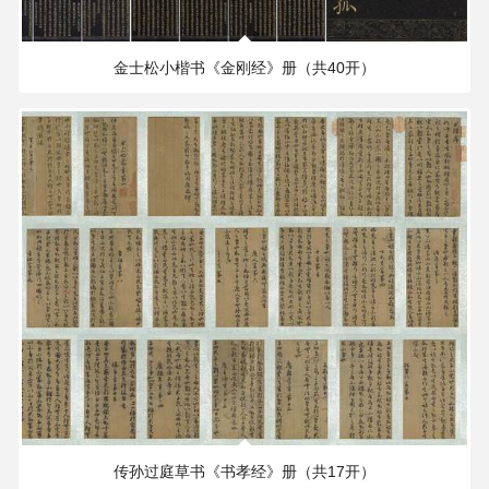
143.44 MB
2412×2136 PX
金士松小楷书《金刚经》册（共40开）
514.40 MB
4134×3408 PX
传孙过庭草书《书孝经》册（共17开）