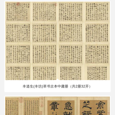
197.64 MB
2633×2116 PX
丰道生(丰坊)草书古本中庸册（共2册32开）