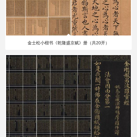
256.58 MB
2036×2362 PX
金士松小楷书《乾隆盛京赋》册（共20开）