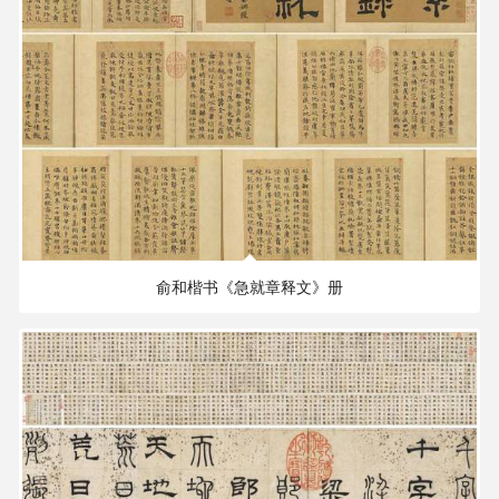
759.90 MB
2496×2183 PX
俞和楷书《急就章释文》册