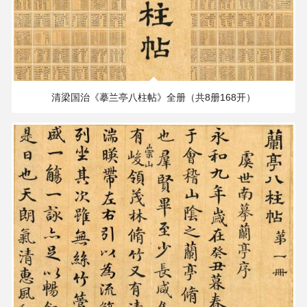
107.20 MB
1897×1749 PX
清梁国治《摹兰亭八柱帖》全册（共8册168开）