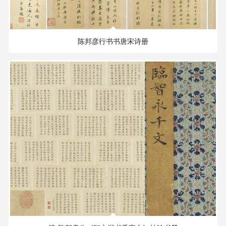
224.23 MB
2829×2122 PX
陈邦彦行书书唐宋诗册
178.29 MB
7758×7999 PX