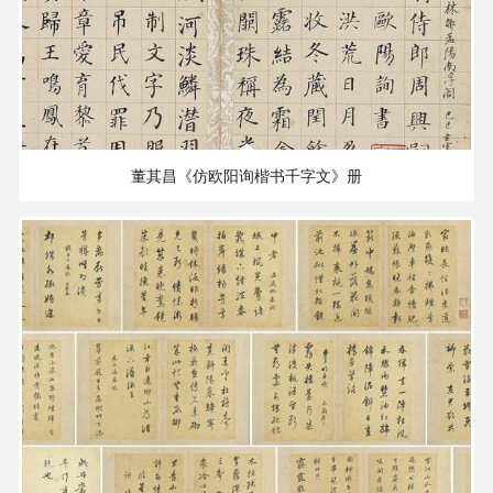
178.88 MB
2941×2166 PX
董其昌《仿欧阳询楷书千字文》册