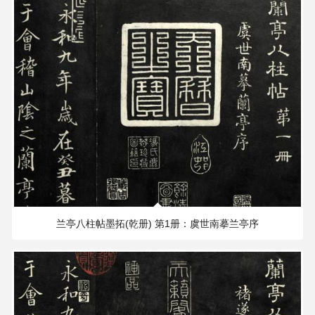
史
部
古
籍
子
部
古
籍
231.12 MB
2188×1902 PX
集
兰亭八柱帖墨拓(乾册) 第1册：虞世南摹兰亭序
部
古
籍
艺