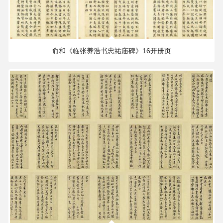
123.36 MB
2446×2200 PX
俞和《临张养浩书忠祐庙碑》16开册页
112.82 MB
1528×3000 PX