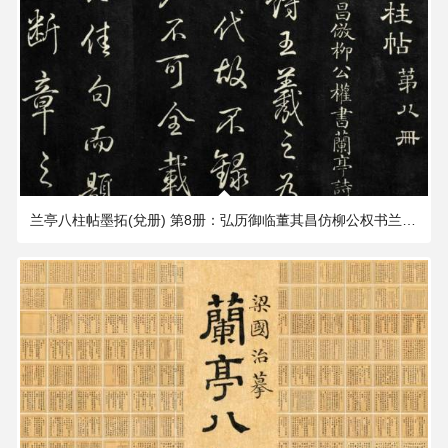
1.38 GB
1897×1749 PX
兰亭八柱帖墨拓(兌册) 第8册：弘历御临董其昌仿柳公权书兰亭诗