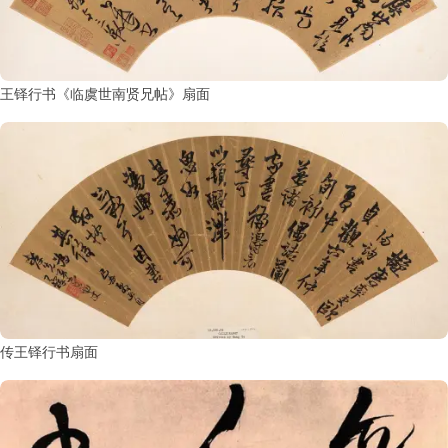
王铎行书《临虞世南贤兄帖》扇面
传王铎行书扇面