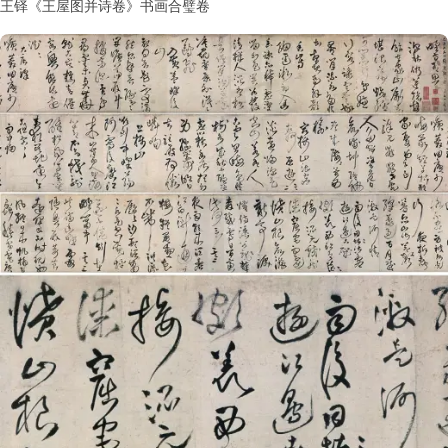
王铎《王屋图并诗卷》书画合璧卷
书
法
字
组
连
带
矢
量
书
法
字
库
篆
刻
印