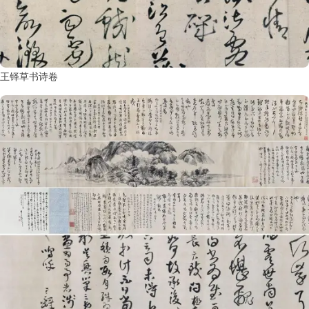
鉴
查
询
王铎草书诗卷