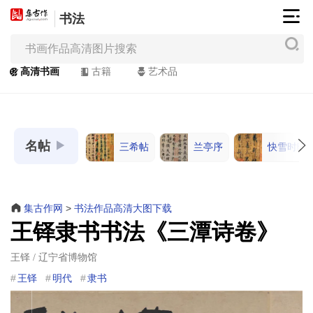
书法
集
古
作
高清书画
古籍
艺术品
网
/
JiGuZuo.COM
名帖
三希帖
兰亭序
快雪时晴
高
清
书
画
集古作网
>
书法作品高清大图下载
/
王铎隶书书法《三潭诗卷》
Painting
&
王铎 / 辽宁省博物馆
Calligraphy
王铎
明代
隶书
高