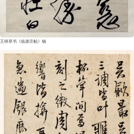
王铎草书《临谢庄帖》轴