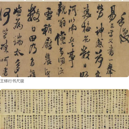
王铎行书尺牍