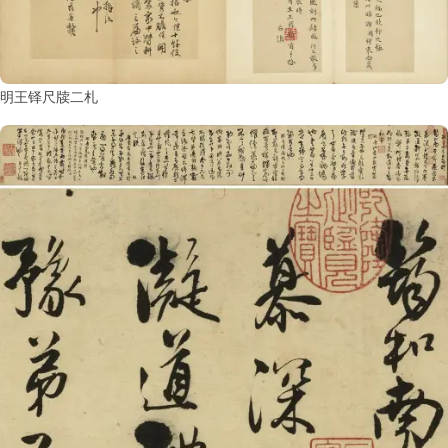
明王铎尺牍二札