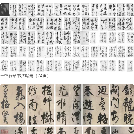
王铎行草书法帖册（74页）