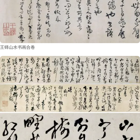
王铎山水书画合卷