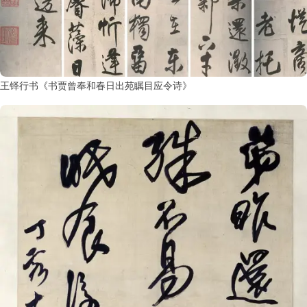
王铎行书《书贾曾奉和春日出苑瞩目应令诗》