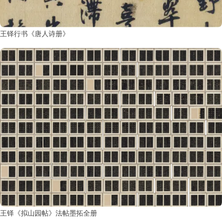
王铎行书《唐人诗册》
王铎《拟山园帖》法帖墨拓全册