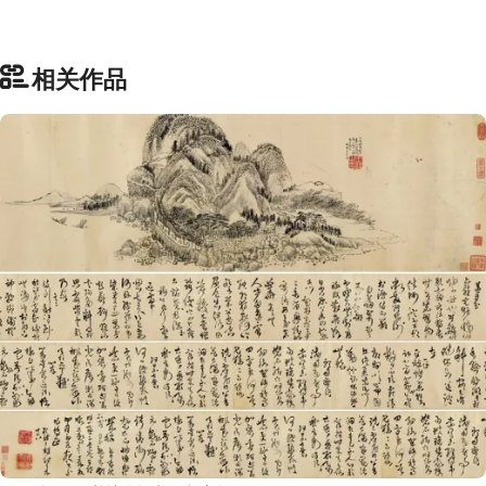
部
相关作品
工
具
查
询
/
Tool
Query
书
法
字
典
查
字