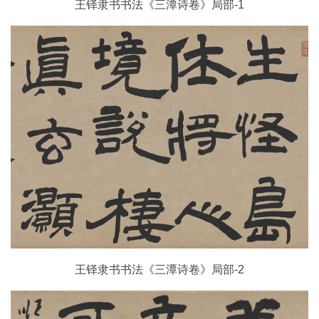
王铎隶书书法《三潭诗卷》局部-1
玉
器
漆
器
珐
琅
玛
瑙
织
王铎隶书书法《三潭诗卷》局部-2
品