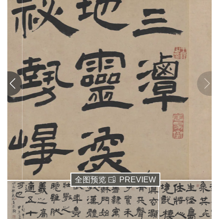
清
书
法
|
书
法
家
高
清
国
画
|
国
画
家
全图预览
PREVIEW
高
清