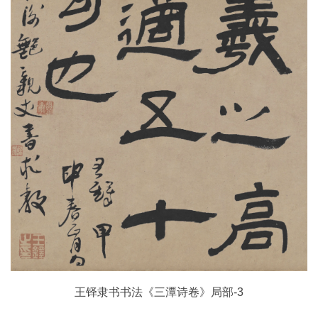
古
籍
善
本
/
Ancient
Works
经
部
史
部
子
部
王铎隶书书法《三潭诗卷》局部-3
集