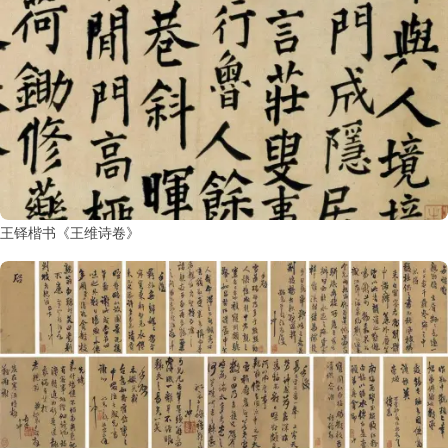
王铎楷书《王维诗卷》