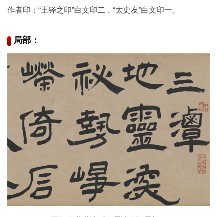
品
作者印：“王铎之印”白文印二，“太史友”白文印一。
图
库
局部：
/
Artwork
铜
器
陶
瓷
雕
刻
文
具