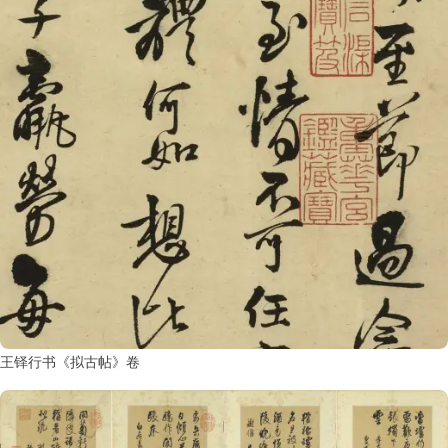
王铎行书《拟古帖》卷