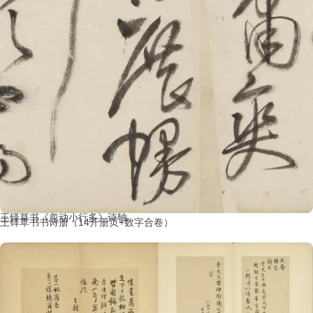
王铎草书《忽动小行多》诗轴
王铎草书书诗册（14开册页+数字合卷）