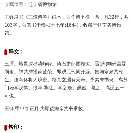
收藏位置：
辽宁省博物馆
彩
|
水
王铎隶书《三潭诗卷》纸本，自作诗七律一首，凡32行，共
彩
103字，自署书于崇祯十七年(1644)，收藏于辽宁省博物
画
馆。
家
释文：
高
清
三潭。地灵深秘势峥嵘。倚石肃然旅魄惊。雷(声)响砰轰霖
素
雨蓄。神共摩盪药苗荣。即观元气同开辟。岂与寒泉共死
描
|
生。怪岛休将人境说。栖真玄灏有天声。予素未书隶。寓苏
素
门始学汉体。恨年 异壮。学之晚。虽然。羲之。高适五十
描
可也。
画
家
王铎 甲申春正月 为顺後鄦亲丈书求教。
艺
钤印：
术