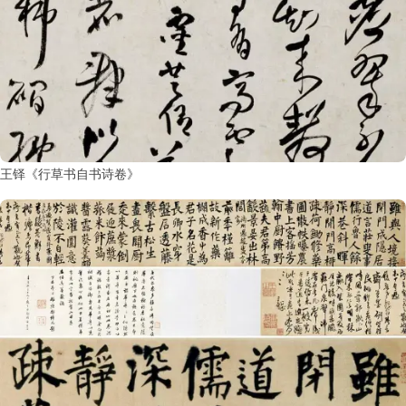
王铎《行草书自书诗卷》