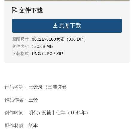
油
文件下载
画
|
油
原图下载
画
家
原图尺寸：
30021×3100像素（300 DPI）
文件大小：
150.68 MB
高
下载格式：
PNG / JPG / ZIP
清
版
画
|
版
作品名称：
王铎隶书三潭诗卷
画
作品作者：
王铎
家
创作时间：
明代 / 崇祯十七年（1644年）
高
清
原作材质：
纸本
水